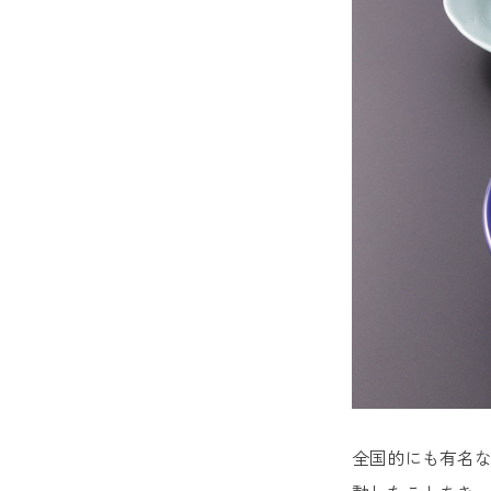
1. 春
2. 口
3. 旬
4. 旬
5. 平
6. よ
7. 元
8. 網
9. 見
全国的にも有名
10. 