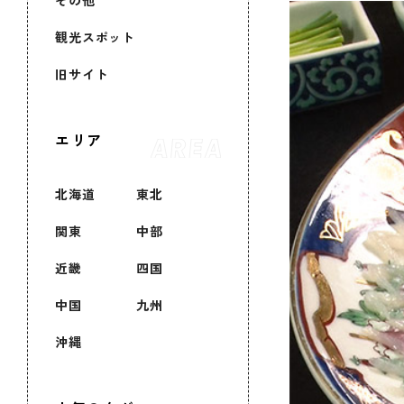
その他
観光スポット
旧サイト
エリア
北海道
東北
関東
中部
近畿
四国
中国
九州
沖縄