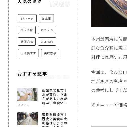
人気のタグ
SPトーク
お土産
プラス旅
ロコレコ
本州最西端に位
伊原六花
大友花恋
鮮な魚介類に恵
山之内すず
矢吹奈子
料理には歴史と
今回は、そんな山
おすすめ記事
地グルメの名店や
の参考にしてく
山梨県北杜市｜
水が育む、うま
さがある。水が
呼ぶ、出会いが
※メニューや価
ロコレコ
ある。
奈良県橿原市｜
歴史と美食の大
和路はじまりの