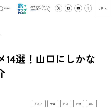
旅サラダプラスの
JP
SNS
をチェック！
介
14選！山口にしかな
介
グルメ
中国
名店
名物
山口