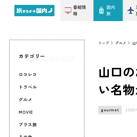
番組情
国内
報
旅
トップ
グルメ
山
カテゴリー
山口の
ロコレコ
い名物
トラベル
グルメ
2025/
gourmet
MOVIE
プラス旅