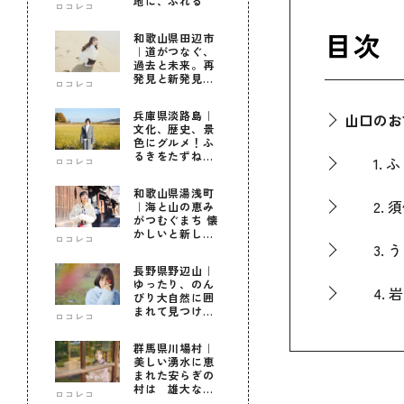
地に、ふれる
ロコレコ
目次
和歌山県田辺市
｜道がつなぐ、
過去と未来。再
発見と新発見の
ロコレコ
待つ街へ
兵庫県淡路島｜
山口のお
文化、歴史、景
色にグルメ！ふ
るきをたずねて
1. ふ
ロコレコ
新しきを知る旅
和歌山県湯浅町
2. 須
｜海と山の恵み
がつむぐまち 懐
かしいと新しい
ロコレコ
に出会う旅
3. う
長野県野辺山｜
ゆったり、のん
4. 岩
びり大自然に囲
まれて見つけ
ロコレコ
た！私だけの優
5. 瓦
しい自分時間
群馬県川場村｜
美しい湧水に恵
まれた安らぎの
6. 宇
村は 雄大な自
ロコレコ
然に育まれた心