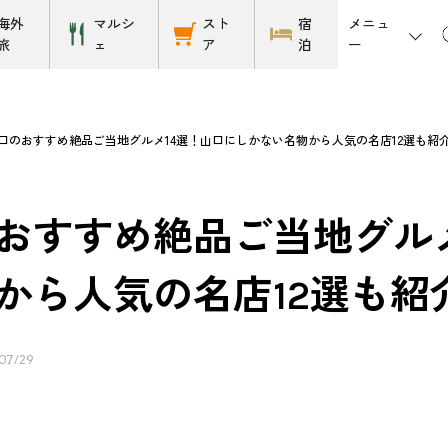
メニュ
海外
マルシ
スト
宿
ー
旅
ェ
ア
泊
口のおすすめ絶品ご当地グルメ14選！山口にしかない名物から人気の名店12選も紹
おすすめ絶品ご当地グルメ
から人気の名店12選も紹
07/29