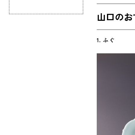
のふるさと
7. 下
山口のお
8. ば
9. 見
1. ふぐ
10. 
11. 
12. 
13. 
14. 
山口の名