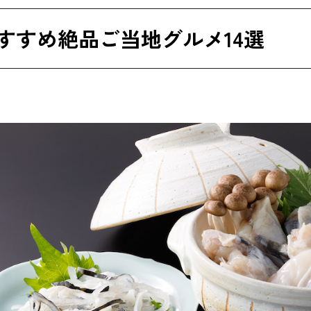
松牛骨ラーメン
すすめ絶品ご当地グルメ14選
りそば
蘭牛（けんらんぎゅう）
長州黒かしわ
チキンチキンごぼう
とんちゃん鍋
みかん鍋
岩国れんこん
物グルメが楽しめる人気店12選