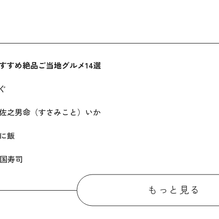
すすめ絶品ご当地グルメ14選
ぐ
佐之男命（すさみこと）いか
に飯
国寿司
そば
もっと見る
部ラーメン