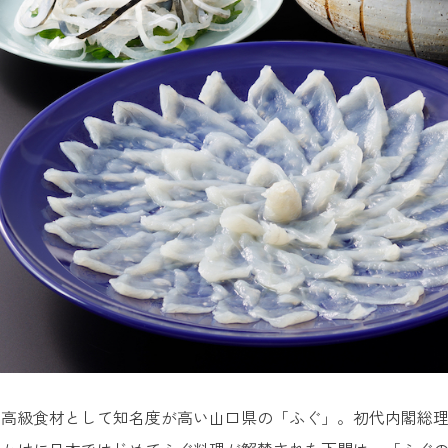
帆楼
福の馳走屋 梅乃葉
処 いさ路
楽館
清（ひらせい）
志だ新館
祖瓦そば たかせ 川棚南本館
焼きレストラン 見蘭
蘭牛ダイニング 玄
な高級食材として知名度が高い山口県の「ふぐ」。初代内閣総
和食処 㐂楽（きらく）