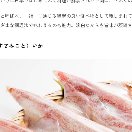
っかけに日本ではじめてふぐ料理が解禁された下関は、「ふぐ
焼きとり こうもり
」と呼ばれ、「福」に通じる縁起の良い食べ物として親しまれ
御食事処したらめ別館
まざまな調理法で味わえるのも魅力。淡白ながらも旨味が凝縮
（すさみこと）いか