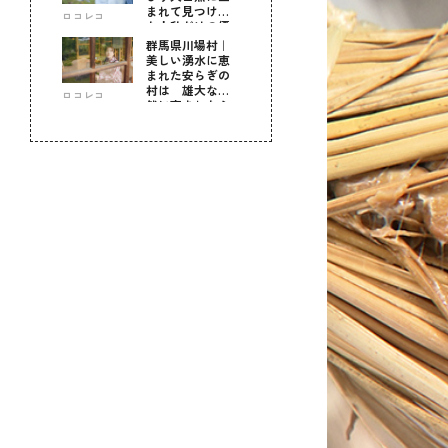
まれて見つけ
ロコレコ
た！私だけの優
しい自分時間
群馬県川場村｜
美しい湧水に恵
まれた安らぎの
村は 雄大な自
ロコレコ
然に育まれた心
のふるさと