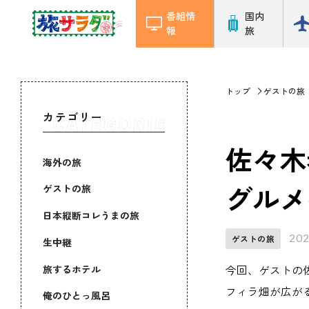
番組情
国内
報
旅
トップ
ゲストの旅
カテゴリー
佐々木
海外の旅
グルメ
ゲストの旅
日本縦断コレうまの旅
202
ゲストの旅
生中継
旅するホテル
今回、ゲストの
フィラ畑が広が
俺のひとっ風呂