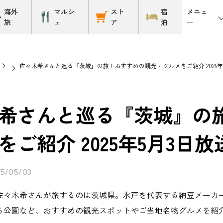
メニュ
海外
マルシ
スト
宿
ー
旅
ェ
ア
泊
佐々木希さんと巡る『茨城』の旅！おすすめの観光・グルメをご紹介 2025年
希さんと巡る『茨城』の
をご紹介 2025年5月3日放
5/05/03
佐々木希さんが旅するのは茨城県。水戸を代表する納豆メーカ
る公園など、おすすめの観光スポットやご当地名物グルメを紹