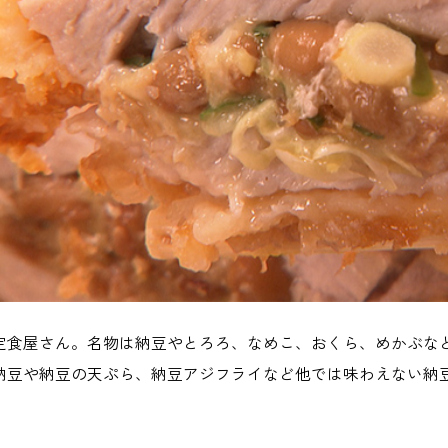
の定食屋さん。名物は納豆やとろろ、なめこ、おくら、めかぶな
納豆や納豆の天ぷら、納豆アジフライなど他では味わえない納