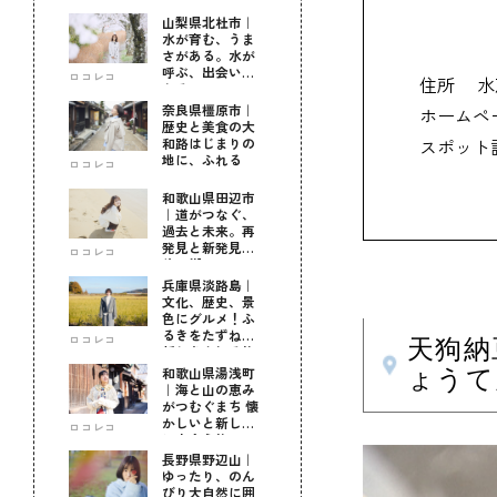
山梨県北杜市｜
水が育む、うま
さがある。水が
呼ぶ、出会いが
ロコレコ
住所
水
ある。
奈良県橿原市｜
ホームペ
歴史と美食の大
和路はじまりの
スポット
地に、ふれる
ロコレコ
和歌山県田辺市
｜道がつなぐ、
過去と未来。再
発見と新発見の
ロコレコ
待つ街へ
兵庫県淡路島｜
文化、歴史、景
色にグルメ！ふ
るきをたずねて
ロコレコ
天狗納
新しきを知る旅
和歌山県湯浅町
ょうて
｜海と山の恵み
がつむぐまち 懐
かしいと新しい
ロコレコ
に出会う旅
長野県野辺山｜
ゆったり、のん
びり大自然に囲