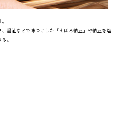
社。
せ、醤油などで味つけした「そぼろ納豆」や納豆を塩
きる。