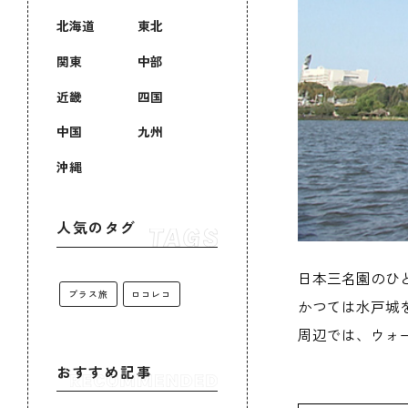
北海道
東北
関東
中部
近畿
四国
中国
九州
沖縄
人気のタグ
日本三名園のひ
プラス旅
ロコレコ
かつては水戸城
周辺では、ウォ
おすすめ記事