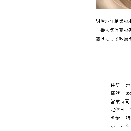
明治22年創業
一番人気は藁の
漬けにして乾燥
住所
水
電話
02
営業時間
定休日
料金
特
ホームペ