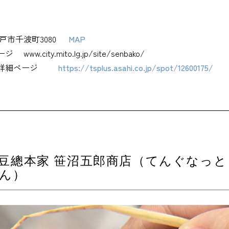
戸市千波町3080
MAP
ージ
www.city.mito.lg.jp/site/senbako/
詳細ページ
https://tsplus.asahi.co.jp/spot/12600175/
豆總本家 笹沼五郎商店（てんぐなっと
ん）