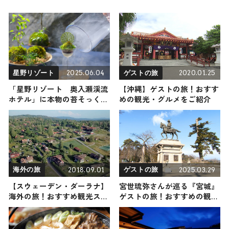
2025.06.04
2020.01.25
星野リゾート
ゲストの旅
「星野リゾート 奥入瀬渓流
【沖縄】ゲストの旅！おすす
ホテル」に本物の苔そっくり
めの観光・グルメをご紹介
の「おいらせ苔パフェ」が登
場！
2018.09.01
2025.03.29
海外の旅
ゲストの旅
【スウェーデン・ダーラナ】
宮世琉弥さんが巡る『宮城』
海外の旅！おすすめ観光スポ
ゲストの旅！おすすめの観
ットやグルメをリポート
光・グルメをご紹介 2025年3
月29日放送