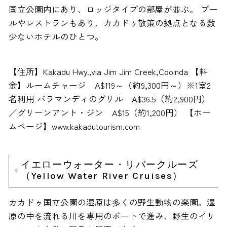
国立公園内にあり、ロッジタイプの部屋が並ぶ。 プー
ルやレストランもあり、カカドゥ散策の拠点となる数
少ないホテルのひとつ。
【住所】Kakadu Hwy.,via Jim Jim Creek,Cooinda 【料
金】ルームチャージ A$119～（約9,300円～）※1室2
名利用 バラマンディのグリル A$36.5（約2,900円）
／グリーンアント・ジン A$15（約1,200円） 【ホー
ムページ】www.kakadutourism.com
イエローウォーター・リバークルーズ
（Yellow Water River Cruises）
カカドゥ国立公園の湿原は多くの野生動物の楽園。湿
原の中を流れる川を専用のボートで進み、野生のイリ