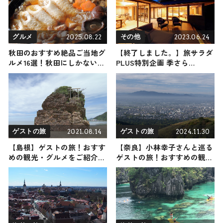
2025.08.22
2023.06.24
グルメ
その他
秋田のおすすめ絶品ご当地グ
【終了しました。】旅サラダ
ルメ16選！秋田にしかない名
PLUS特別企画 季さら
物から人気の名店12選も紹介
Oneness-ワンネス- 一泊二
日宿泊券が当たる！抽選で2
組様に一泊二日（旬の味覚
BBQスタイルの夕食付）のペ
ア宿泊券をプレゼント！
2021.08.14
2024.11.30
ゲストの旅
ゲストの旅
【島根】ゲストの旅！おすす
【奈良】小林幸子さんと巡る
めの観光・グルメをご紹介
ゲストの旅！おすすめの観
2021年8月14日放送
光・グルメをご紹介 2024年11
月30日放送