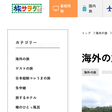
番組情
国内
報
旅
トップ
海外の旅
カテゴリー
海外の
海外の旅
ゲストの旅
2020
海外の旅
日本縦断コレうまの旅
生中継
旅するホテル
俺のひとっ風呂