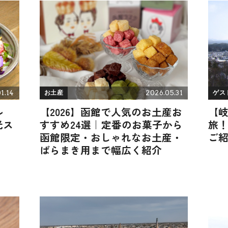
1.14
2026.05.31
お土産
ゲス
ル
【2026】函館で人気のお土産お
【
光ス
すすめ24選｜定番のお菓子から
旅
函館限定・おしゃれなお土産・
ご
ばらまき用まで幅広く紹介