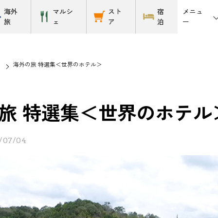
メニュ
海外
マルシ
スト
宿
ー
旅
ェ
ア
泊
海外の旅 特選集＜世界のホテル＞
旅 特選集＜世界のホテル
/07/04