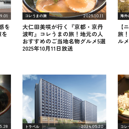
9.01
2025.10.11
コレうまの旅
海外
感を
大仁田美咲が行く『京都・京丹
【
庫を
波町』コレうまの旅！地元の人
旅
おすすめのご当地名物グルメ5選
ル
2025年10月11日放送
5.28
2024.05.20
トラベル
コレ