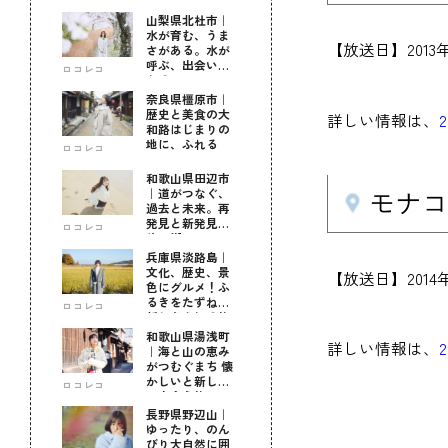
山梨県北杜市｜
水が育む、うま
【放送日】201
さがある。水が
呼ぶ、出会いが
ロコレコ
ある。
奈良県橿原市｜
歴史と美食の大
詳しい情報は、
和路はじまりの
地に、ふれる
ロコレコ
和歌山県田辺市
｜道がつなぐ、
モナコ
過去と未来。再
発見と新発見の
ロコレコ
待つ街へ
兵庫県淡路島｜
文化、歴史、景
【放送日】201
色にグルメ！ふ
るきをたずねて
ロコレコ
新しきを知る旅
和歌山県湯浅町
詳しい情報は、
｜海と山の恵み
がつむぐまち 懐
かしいと新しい
ロコレコ
に出会う旅
長野県野辺山｜
ゆったり、のん
びり大自然に囲