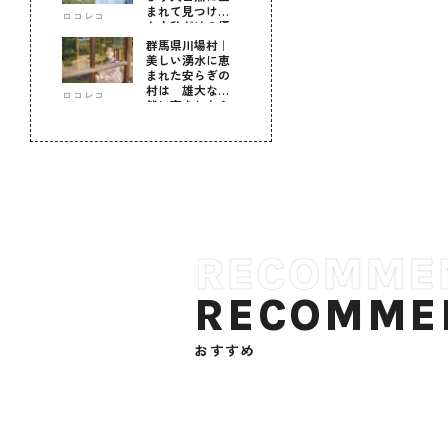
まれて見つけ
ロコレコ
た！私だけの優
しい自分時間
群馬県川場村｜
美しい湧水に恵
まれた安らぎの
村は 雄大な自
ロコレコ
然に育まれた心
のふるさと
RECOMME
おすすめ