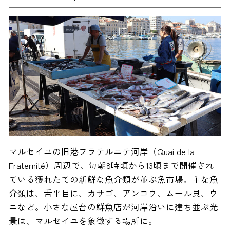
マルセイユの旧港フラテルニテ河岸（Quai de la
Fraternité）周辺で、毎朝8時頃から13頃まで開催され
ている獲れたての新鮮な魚介類が並ぶ魚市場。主な魚
介類は、舌平目に、カサゴ、アンコウ、ムール貝、ウ
ニなど。小さな屋台の鮮魚店が河岸沿いに建ち並ぶ光
景は、マルセイユを象徴する場所に。