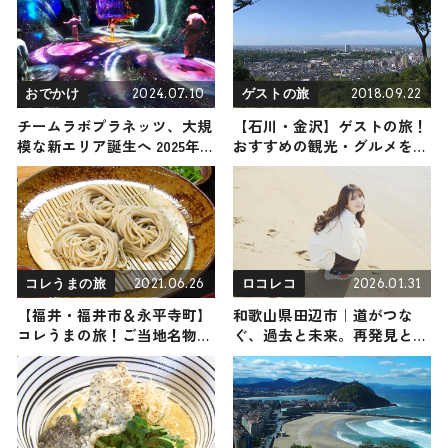
2024.07.10
2018.09.22
おでかけ
ゲストの旅
チームラボプラネッツ、大規
【石川・金沢】ゲストの旅！
模な新エリア誕生へ 2025年
おすすめの観光・グルメをご
初頭を予定
紹介
2021.06.26
2026.01.31
コレうまの旅
ロコレコ
【福井・福井市＆永平寺町】
和歌山県田辺市｜道がつな
コレうまの旅！ご当地名物グ
ぐ、過去と未来。再発見と新
ルメをお届け
発見の待つ街へ