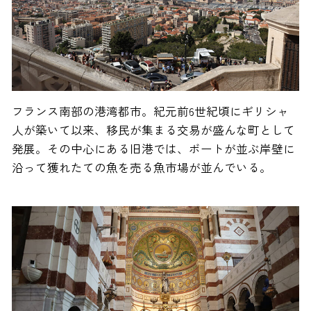
フランス南部の港湾都市。紀元前6世紀頃にギリシャ
人が築いて以来、移民が集まる交易が盛んな町として
発展。その中心にある旧港では、ボートが並ぶ岸壁に
沿って獲れたての魚を売る魚市場が並んでいる。