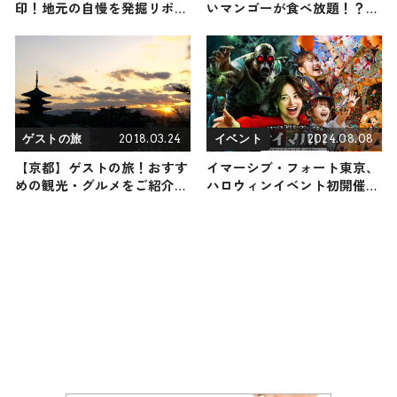
印！地元の自慢を発掘リポー
いマンゴーが食べ放題！？パ
ト
ナイ島&ギマラス島
2018.03.24
2024.08.08
ゲストの旅
イベント
【京都】ゲストの旅！おすす
イマーシブ・フォート東京、
めの観光・グルメをご紹介
ハロウィンイベント初開催
2018/03/24放送
昼はショーで大はしゃぎ・夜
はゾンビに絶叫