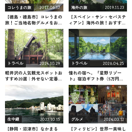
2017.06.17
2019.11.23
コレうまの旅
海外の旅
【徳島・徳島市】コレうまの
【スペイン・サン・セバステ
旅！ご当地名物グルメをお届
ィアン】海外の旅！おすすめ
け
観光スポットやグルメをリポ
ート
2024.10.29
2026.04.25
トラベル
トラベル
軽井沢の人気観光スポットお
憧れの宿へ。『星野リゾー
すすめ20選｜外せない定番・
ト』宿泊ギフト券（5万円
名所から穴場まで見どころ満
分）を1名様にプレゼント！
載の観光地を紹介
｜旅サラダPLUS特別企画
2022.10.15
2024.03.12
生中継
グルメ
【静岡・沼津市】なかまる
【フィリピン】世界一美味し