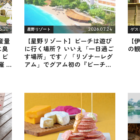
5.20
2026.07.24
星野リゾート
ゲス
産量
【星野リゾート】ビーチは遊び
【
に臭
に行く場所？ いいえ「一日過ご
の
くビ
す場所」です / 「リゾナーレグ
 /
アム」でグアム初の『ビーチク
ラブ』が2026年11月に誕生！