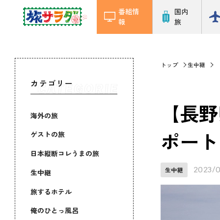
番組情
国内
報
旅
トップ
生中継
カテゴリー
【長野
海外の旅
ポート
ゲストの旅
日本縦断コレうまの旅
2023/0
生中継
生中継
旅するホテル
俺のひとっ風呂