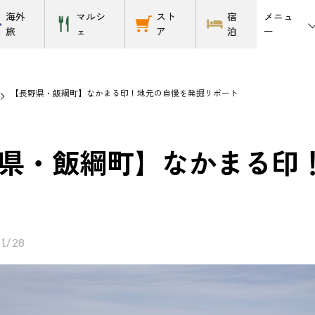
メニュ
海外
マルシ
スト
宿
ー
旅
ェ
ア
泊
【長野県・飯綱町】なかまる印！地元の自慢を発掘リポート
県・飯綱町】なかまる印
1/28