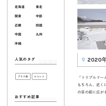
北海道
東北
関東
中部
近畿
四国
中国
九州
沖縄
202
人気のタグ
「トリプルドー
プラス旅
ロコレコ
もちろん、近く
の目の前に広が
おすすめ記事