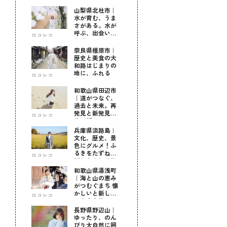
山梨県北杜市｜
水が育む、うま
さがある。水が
呼ぶ、出会いが
ロコレコ
ある。
奈良県橿原市｜
歴史と美食の大
和路はじまりの
地に、ふれる
ロコレコ
和歌山県田辺市
｜道がつなぐ、
過去と未来。再
発見と新発見の
ロコレコ
待つ街へ
兵庫県淡路島｜
文化、歴史、景
色にグルメ！ふ
るきをたずねて
ロコレコ
新しきを知る旅
和歌山県湯浅町
｜海と山の恵み
がつむぐまち 懐
かしいと新しい
ロコレコ
に出会う旅
長野県野辺山｜
ゆったり、のん
びり大自然に囲