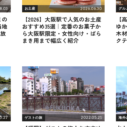
8.03
2026.06.30
お土産
グル
まの
【2026】大阪駅で人気のお土産
【
当地
おすすめ35選｜定番のお菓子か
ゆ
日放
ら大阪駅限定・女性向け・ばら
木
まき用まで幅広く紹介
ク
5.27
2022.05.21
ゲストの旅
海外