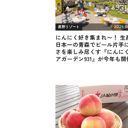
2026.0
星野リゾート
にんにく好き集まれ〜！ 生
日本一の青森でビール片手
さを楽しみ尽くす『にんに
アガーデン931』が今年も開催
青森屋 by 星野リゾート