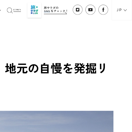
旅サラダの
JP
SNS
をチェック！
！地元の自慢を発掘リ