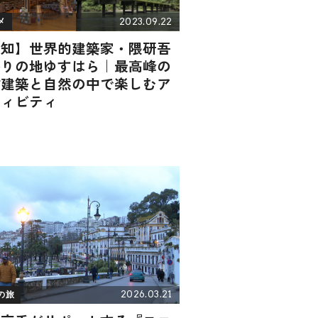
2023.09.22
メ
高知】世界的建築家・隈研吾
かりの地ゆすはら｜最高峰の
材建築と自然の中で楽しむア
ティビティ
2026.03.21
の旅