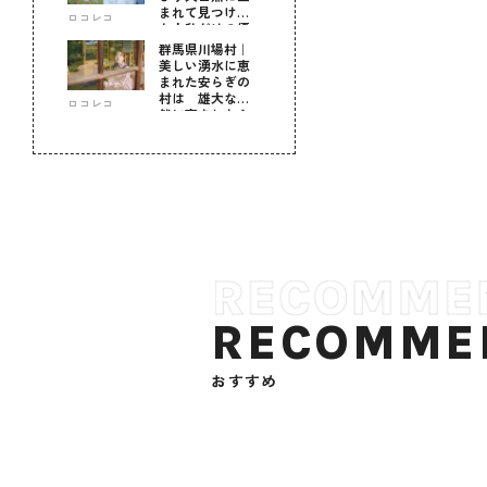
まれて見つけ
ロコレコ
た！私だけの優
しい自分時間
群馬県川場村｜
美しい湧水に恵
まれた安らぎの
村は 雄大な自
ロコレコ
然に育まれた心
のふるさと
RECOMME
おすすめ