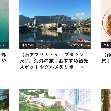
7.29
2016.03.05
海外の旅
コレ
海外
【南アフリカ・ケープタウン
【
トや
vol.1】海外の旅！おすすめ観光
旅
スポットやグルメをリポート