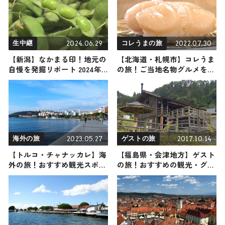
2024.06.29
2022.07.30
生中継
コレうまの旅
【新潟】なかまる印！地元の
【北海道・札幌市】コレうま
自慢を発掘リポート 2024年6
の旅！ご当地名物グルメをお
月29日放送
届け
2023.05.27
2017.10.14
海外の旅
ゲストの旅
【トルコ・チャナッカレ】海
【福島県・会津地方】ゲスト
外の旅！おすすめ観光スポッ
の旅！おすすめの観光・グル
トやグルメをリポート
メをご紹介