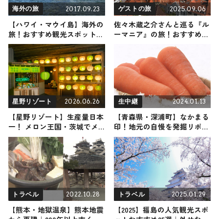
2017.09.23
2025.09.06
海外の旅
ゲストの旅
【ハワイ・マウイ島】海外の
佐々木蔵之介さんと巡る『ル
旅！おすすめ観光スポットや
ーマニア』の旅！おすすめの
グルメをリポート
観光・グルメをご紹介 2025
年9月6日放送
2026.06.26
2024.01.13
星野リゾート
生中継
【星野リゾート】生産量日本
【青森県・深浦町】なかまる
一！ メロン王国・茨城でメ
印！地元の自慢を発掘リポー
ロンと祭りを楽しみ尽くす
ト
『メロンまるごと夏祭り』が
BEB5土浦にて初開催 / 茨城
県土浦市
2022.10.28
2025.01.29
トラベル
トラベル
【熊本・地獄温泉】熊本地震
【2025】福島の人気観光スポ