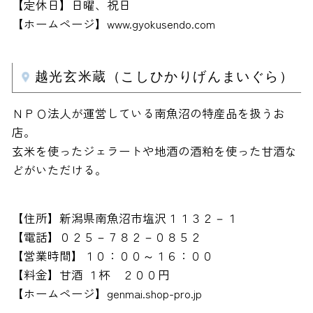
【定休日】日曜、祝日
【ホームページ】www.gyokusendo.com
越光玄米蔵（こしひかりげんまいぐら）
ＮＰＯ法人が運営している南魚沼の特産品を扱うお
店。
玄米を使ったジェラートや地酒の酒粕を使った甘酒な
どがいただける。
【住所】新潟県南魚沼市塩沢１１３２－１
【電話】０２５－７８２－０８５２
【営業時間】１０：００～１６：００
【料金】甘酒 １杯 ２００円
【ホームページ】genmai.shop-pro.jp