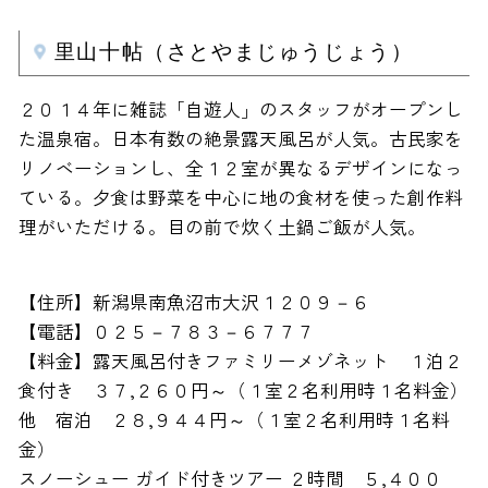
里山十帖（さとやまじゅうじょう）
２０１４年に雑誌「自遊人」のスタッフがオープンし
た温泉宿。日本有数の絶景露天風呂が人気。古民家を
リノベーションし、全１２室が異なるデザインになっ
ている。夕食は野菜を中心に地の食材を使った創作料
理がいただける。目の前で炊く土鍋ご飯が人気。
【住所】新潟県南魚沼市大沢１２０９－６
【電話】０２５－７８３－６７７７
【料金】露天風呂付きファミリーメゾネット １泊２
食付き ３７,２６０円～（１室２名利用時１名料金）
他 宿泊 ２８,９４４円～（１室２名利用時１名料
金）
スノーシュー ガイド付きツアー ２時間 ５,４００