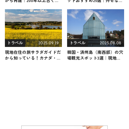
から再建｜200年以上古くか
ットおすすめ25選｜外せない
ら続く湯治場をご紹介
定番・名所から穴場まで見ど
ころ満載の観光地を紹介
2025.09.19
2025.08.08
トラベル
トラベル
現地在住の旅サラダガイドだ
韓国・済州島（南西部）の穴
から知っている！カナダ・プ
場観光スポット3選｜現地を
リンスエドワード島の観光・
知り尽くした旅サラダガイド
グルメ・お土産
が厳選