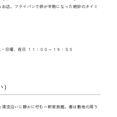
るお店。フライパンで卵が半熟になった絶妙のタイミ
土・日曜、祝日 １１：００～１９：５０
い）
む清流沿いに静かに佇む一軒家旅館。春は敷地の周り