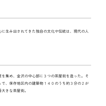
心に生み出されてきた独自の文化や伝統は、現代の人
屋を集め、金沢の中心部に３つの茶屋街を造った。そ
ａで、保存地区内の建築物１４０のうち約３分の２が
番大きな茶屋街。