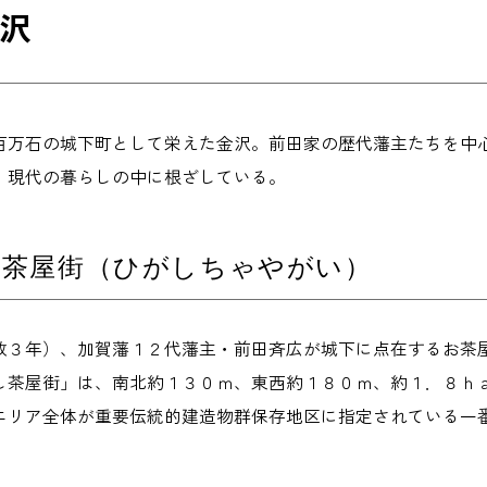
沢
百万石の城下町として栄えた金沢。前田家の歴代藩主たちを中
、現代の暮らしの中に根ざしている。
し茶屋街（ひがしちゃやがい）
政３年）、加賀藩１２代藩主・前田斉広が城下に点在するお茶
し茶屋街」は、南北約１３０ｍ、東西約１８０ｍ、約１．８ｈ
エリア全体が重要伝統的建造物群保存地区に指定されている一