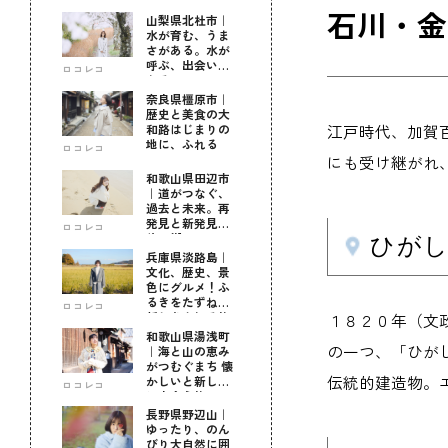
石川・金
山梨県北杜市｜
水が育む、うま
さがある。水が
呼ぶ、出会いが
ロコレコ
ある。
奈良県橿原市｜
歴史と美食の大
和路はじまりの
江戸時代、加賀
地に、ふれる
ロコレコ
にも受け継がれ
和歌山県田辺市
｜道がつなぐ、
過去と未来。再
発見と新発見の
ロコレコ
待つ街へ
ひが
兵庫県淡路島｜
文化、歴史、景
色にグルメ！ふ
るきをたずねて
ロコレコ
新しきを知る旅
１８２０年（文
和歌山県湯浅町
の一つ、「ひが
｜海と山の恵み
がつむぐまち 懐
伝統的建造物。
かしいと新しい
ロコレコ
に出会う旅
長野県野辺山｜
ゆったり、のん
びり大自然に囲