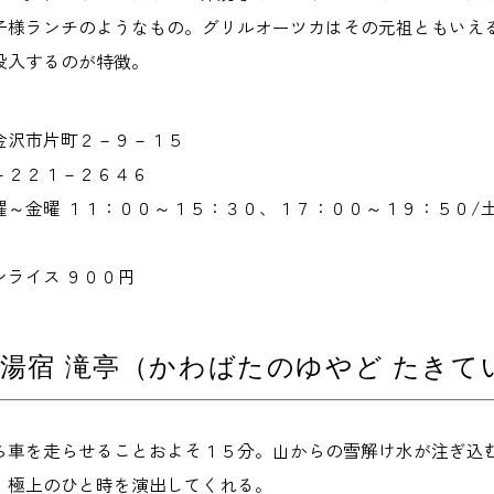
子様ランチのようなもの。グリルオーツカはその元祖ともいえ
投入するのが特徴。
金沢市片町２－９－１５
－２２１－２６４６
曜～金曜 １１：００～１５：３０、１７：００～１９：５０/
ンライス ９００円
湯宿 滝亭（かわばたのゆやど たきて
ら車を走らせることおよそ１５分。山からの雪解け水が注ぎ込
、極上のひと時を演出してくれる。