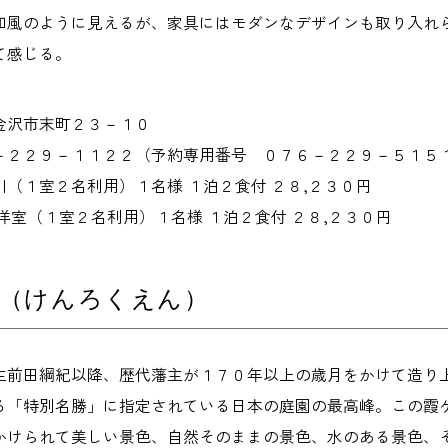
和風のように見えるが、家具にはモダンなデザインも取り入れ
て感じる。
金沢市末町２３－１０
－２２９－１１２２（予約専用番号 ０７６－２２９－５１５
（１室２名利用）１名様 １泊２食付 ２８,２３０円
洋室（１室２名利用）１名様 １泊２食付 ２８,２３０円
園（けんろくえん）
主前田綱紀以降、歴代藩主が１７０年以上の歳月をかけて造り
る「特別名勝」に指定されている日本の庭園の最高峰。この霞
かけられて美しい景色、自然そのままの景色、水のある景色、