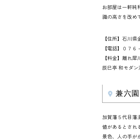
お部屋は一軒純
識の高さを改め
【住所】石川県
【電話】０７６
【料金】離れ犀川
辰巳亭 和モダン
兼六
加賀藩５代目藩
値があるとされ
景色、人の手が