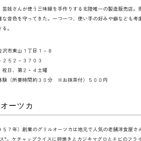
、芸妓さんが使う三味線を手作りする北陸唯一の製造販売店。
雅な音色を守ってきた。一つ一つ、使い手の好みや癖なども考
きる。
金沢市東山１丁目１－８
－２５２－３７０３
・祝日、第２・４土曜
体験（所要時間約３０分 ※お抹茶付）５００円
ルオーツカ
９５７年）創業のグリルオーツカは地元で人気の老舗洋食屋さ
イス”。ケチャップライスに卵焼きとカジキマグロとエビのフラ