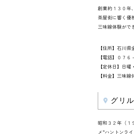
創業約１３０年
茶屋街に響く優
三味線体験がで
【住所】石川県
【電話】０７６
【定休日】日曜
【料金】三味線
グリ
昭和３２年（１
メ“ハントンラ