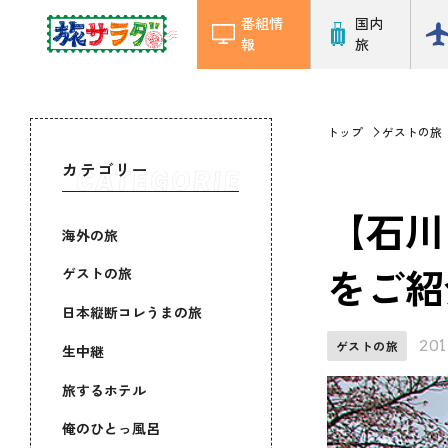
番組情
国内
報
旅
トップ
ゲストの旅
カテゴリー
【石川
海外の旅
をご紹
ゲストの旅
日本縦断コレうまの旅
201
ゲストの旅
生中継
旅するホテル
俺のひとっ風呂