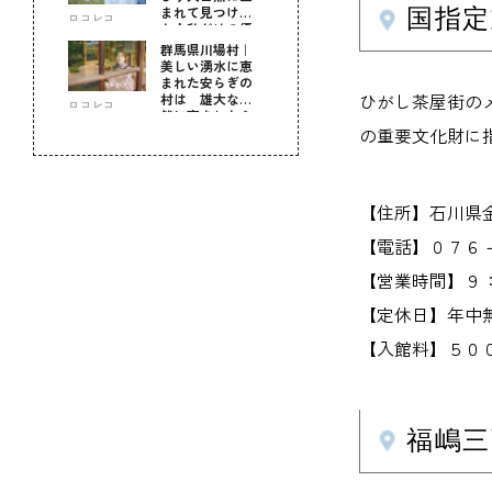
まれて見つけ
国指定
ロコレコ
た！私だけの優
しい自分時間
群馬県川場村｜
美しい湧水に恵
まれた安らぎの
ひがし茶屋街の
村は 雄大な自
ロコレコ
然に育まれた心
のふるさと
の重要文化財に
【住所】石川県
【電話】０７６
【営業時間】９
【定休日】年中
【入館料】５０
福嶋