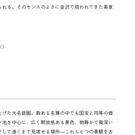
られる。そのセンスのよさに金沢で培われてきた美意
１）
上げた大名庭園。数ある名勝の中でも国宝と同等の価
ケ池を中心に、広く開放感ある景色、物静かで奥深い
そして遠くまで見渡せる場所―これら６つの景観を古