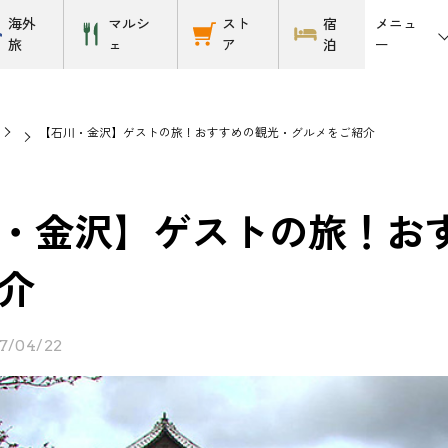
メニュ
海外
マルシ
スト
宿
ー
旅
ェ
ア
泊
【石川・金沢】ゲストの旅！おすすめの観光・グルメをご紹介
・金沢】ゲストの旅！お
介
7/04/22