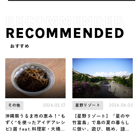
RECOMMENDED
おすすめ
2024.02.17
2026.06.02
その他
星野リゾート
沖縄県うるま市の恵み！“も
【星野リゾート】「星のや
ずく”を使ったアイデアレシ
竹富島」で島の夏の暮らし
ピ3選 feat.料理家・大橋み
に倣い、遊び、眺め、語ら
ちこ
う『なちゆくい』を彩る4