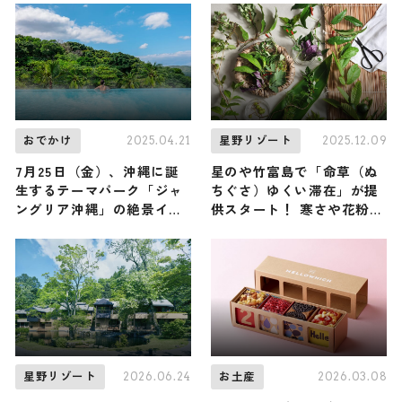
つの催しが提供開始 / 沖縄
県八重山郡
2025.04.21
2025.12.09
おでかけ
星野リゾート
7月25日（金）、沖縄に誕
星のや竹富島で「命草（ぬ
生するテーマパーク「ジャ
ちぐさ）ゆくい滞在」が提
ングリア沖縄」の絶景イン
供スタート！ 寒さや花粉と
フィニティスパがギネス世
無縁の沖縄で、島民の健康
界記録™認定！
を支えるハーブの恵みを感
じよう ♪
2026.06.24
2026.03.08
星野リゾート
お土産