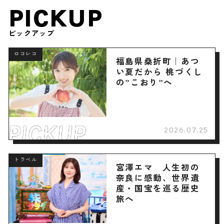
PICKUP
ピックアップ
ロコレコ
福島県桑折町｜あつ
い夏だから 桃づくし
の”こおり”へ
2026.07.25
トラベル
宮澤エマ 人生初の
奈良に感動、世界遺
産・国宝を巡る歴史
旅へ