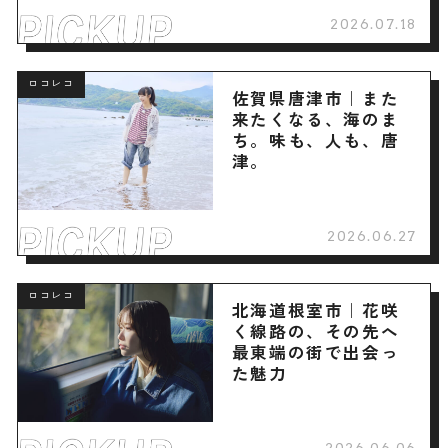
2026.07.18
ロコレコ
佐賀県唐津市｜また
来たくなる、海のま
ち。味も、人も、唐
津。
2026.06.27
ロコレコ
北海道根室市｜花咲
く線路の、その先へ
最東端の街で出会っ
た魅力
2026.06.06