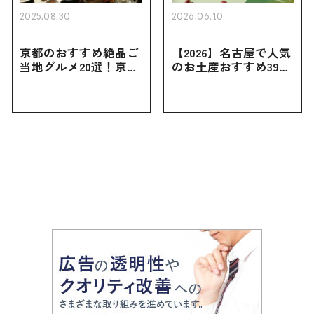
2025.08.30
2026.06.10
京都のおすすめ絶品ご
【2026】名古屋で人気
当地グルメ20選！京都
のお土産おすすめ39選
にしかない名物から人
｜定番のお菓子から名
気の名店17選も紹介
古屋限定・おしゃれな
お土産・ばらまき用ま
で幅広く紹介