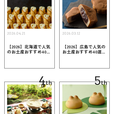
2026.04.21
2026.03.12
【2026】北海道で人気
【2026】広島で人気の
のお土産おすすめ40選
お土産おすすめ40選｜
｜定番のお菓子・スイ
定番のお菓子からおし
ーツから北海道でしか
ゃれなお土産・ばらま
買えない限定品、女性
き用、女性向けまで幅
向けまで幅広く紹介
広く紹介
4
5
th
th