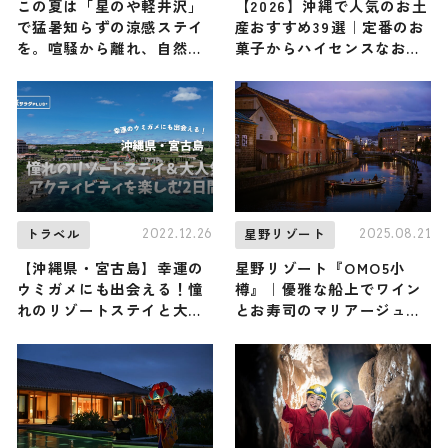
この夏は「星のや軽井沢」
【2026】沖縄で人気のお土
で猛暑知らずの涼感ステイ
産おすすめ39選｜定番のお
を。喧騒から離れ、自然に
菓子からハイセンスなおし
溶け込む避暑旅へ出かけよ
ゃれ雑貨まで幅広く紹介
う｜星野リゾート
2022.12.26
2025.08.21
トラベル
星野リゾート
【沖縄県・宮古島】幸運の
星野リゾート『OMO5小
ウミガメにも出会える！憧
樽』｜優雅な船上でワイン
れのリゾートステイと大人
とお寿司のマリアージュを
気アクティビティを楽しむ2
味わう「小樽運河ワインク
日間
ルージング」開催