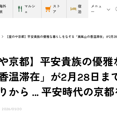
メニュ
海外
マルシ
スト
宿
ー
旅
ェ
ア
泊
ト
【星のや京都】平安貴族の優雅な暮らしをなぞる「奥嵐山の香温滞在」が2月28
や京都】平安貴族の優雅
香温滞在」が2月28日ま
りから … 平安時代の京
2026/01/20