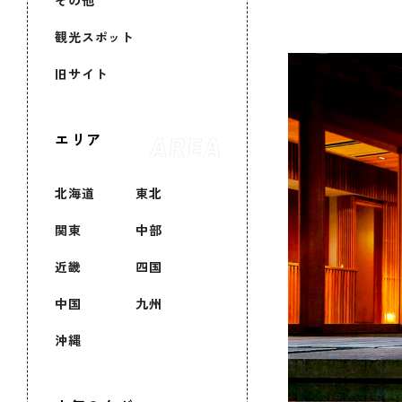
その他
観光スポット
旧サイト
エリア
北海道
東北
関東
中部
近畿
四国
中国
九州
沖縄