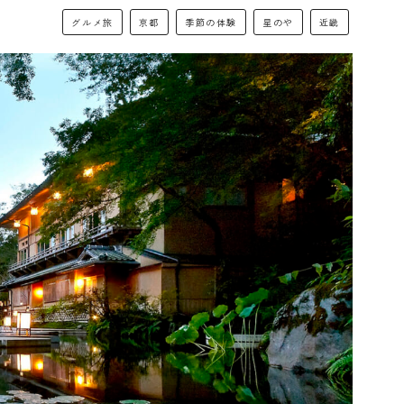
グルメ旅
京都
季節の体験
星のや
近畿