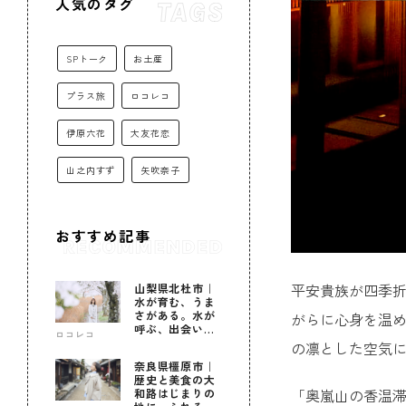
人気のタグ
SPトーク
お土産
プラス旅
ロコレコ
伊原六花
大友花恋
山之内すず
矢吹奈子
おすすめ記事
平安貴族が四季
山梨県北杜市｜
水が育む、うま
さがある。水が
がらに心身を温
呼ぶ、出会いが
ロコレコ
ある。
の凛とした空気
奈良県橿原市｜
歴史と美食の大
「奥嵐山の香温
和路はじまりの