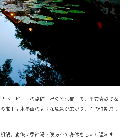
室リバービューの旅館「星のや京都」で、平安貴族さな
冬の嵐山は水墨画のような風景が広がり、この時期だけ
の朝鍋。食後は季節湯と漢方茶で身体を芯から温めま