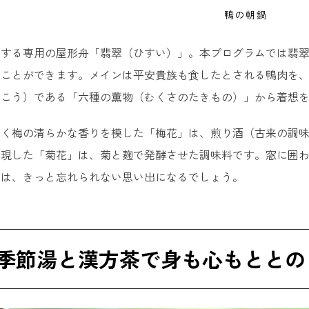
鴨の朝鍋
有する専用の屋形舟「翡翠（ひすい）」。本プログラムでは翡
ことができます。メインは平安貴族も食したとされる鴨肉を、
りこう）である「六種の薫物（むくさのたきもの）」から着想
咲く梅の清らかな香りを模した「梅花」は、煎り酒（古来の調
表現した「菊花」は、菊と麹で発酵させた調味料です。窓に囲
鍋は、きっと忘れられない思い出になるでしょう。
季節湯と漢方茶で身も心もととの