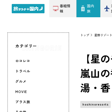
番組情
国内
報
旅
トップ
星野リゾー
カテゴリー
【星の
ロコレコ
嵐山の
トラベル
グルメ
湯・香
MOVIE
プラス旅
hoshinoresorts