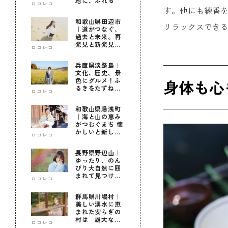
地に、ふれる
ロコレコ
す。他にも練香
和歌山県田辺市
リラックスできる
｜道がつなぐ、
過去と未来。再
発見と新発見の
ロコレコ
待つ街へ
兵庫県淡路島｜
文化、歴史、景
色にグルメ！ふ
身体も心
るきをたずねて
ロコレコ
新しきを知る旅
和歌山県湯浅町
｜海と山の恵み
がつむぐまち 懐
かしいと新しい
ロコレコ
に出会う旅
長野県野辺山｜
ゆったり、のん
びり大自然に囲
まれて見つけ
ロコレコ
た！私だけの優
しい自分時間
群馬県川場村｜
美しい湧水に恵
まれた安らぎの
村は 雄大な自
ロコレコ
然に育まれた心