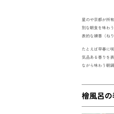
星のや京都が所
別な朝食を味わう
表的な練香（ね
たとえば早春に
気品ある香りを
ながら味わう朝
檜風呂の