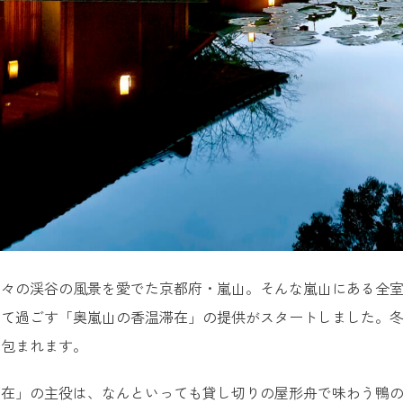
折々の渓谷の風景を愛でた京都府・嵐山。そんな嵐山にある全
めて過ごす「奥嵐山の香温滞在」の提供がスタートしました。
に包まれます。
滞在」の主役は、なんといっても貸し切りの屋形舟で味わう鴨