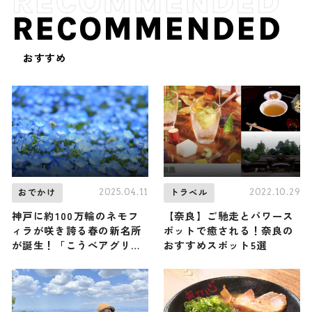
RECOMMENDED
おすすめ
2025.04.11
2022.10.29
おでかけ
トラベル
神戸に約100万輪のネモフ
【奈良】ご馳走とパワース
ィラが咲き誇る春の新名所
ポットで癒される！奈良の
が誕生！「こうべアグリパ
おすすめスポット5選
ークネモフィラの丘2025」
が4月12日（土）から初開
催