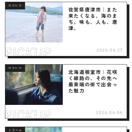
ロコレコ
佐賀県唐津市｜また
来たくなる、海のま
ち。味も、人も、唐
津。
2026.06.27
ロコレコ
北海道根室市｜花咲
く線路の、その先へ
最東端の街で出会っ
た魅力
2026.06.06
トラベル