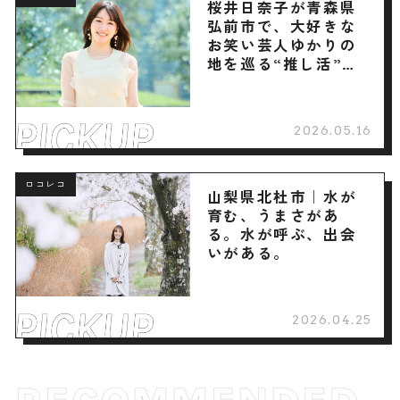
桜井日奈子が青森県
弘前市で、大好きな
お笑い芸人ゆかりの
地を巡る“推し活”旅
へ
2026.05.16
ロコレコ
山梨県北杜市｜水が
育む、うまさがあ
る。水が呼ぶ、出会
いがある。
2026.04.25