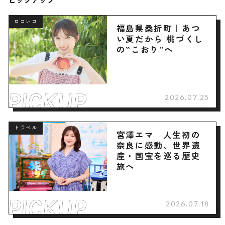
ピックアップ
ロコレコ
福島県桑折町｜あつ
い夏だから 桃づくし
の”こおり”へ
2026.07.25
トラベル
宮澤エマ 人生初の
奈良に感動、世界遺
産・国宝を巡る歴史
旅へ
2026.07.18