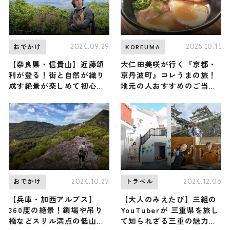
2024.09.29
2025.10.11
おでかけ
KOREUMA
【奈良県・信貴山】近藤頌
大仁田美咲が行く『京都・
利が登る！街と自然が織り
京丹波町』コレうまの旅！
成す絶景が楽しめて初心者
地元の人おすすめのご当地
でも登りやすい低山（登山
名物グルメ5選 2025年10月
で頂きメシ！コラボ企画）
11日放送
2024.10.27
2024.12.06
おでかけ
トラベル
【兵庫・加西アルプス】
【大人のみえたび】三組の
360度の絶景！鎖場や吊り
YouTuberが 三重県を旅し
橋などスリル満点の低山
て知られざる三重の魅力を