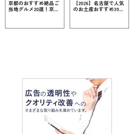
京都のおすすめ絶品ご
【2026】名古屋で人気
当地グルメ20選！京都
のお土産おすすめ39選
にしかない名物から人
｜定番のお菓子から名
気の名店17選も紹介
古屋限定・おしゃれな
お土産・ばらまき用ま
で幅広く紹介