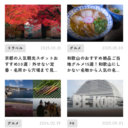
に、俳優の前川泰之さんが
お届け《PR》
挑戦（登山で頂きメシ！コ
ラボ企画）
2025.03.25
2025.05.30
トラベル
グルメ
京都の人気観光スポットお
和歌山のおすすめ絶品ご当
すすめ30選｜外せない定
地グルメ15選！和歌山にし
番・名所から穴場まで見ど
かない名物から人気の名店
ころ満載の観光地を紹介
14選も紹介
2024.02.29
2025.09.01
グルメ
PR