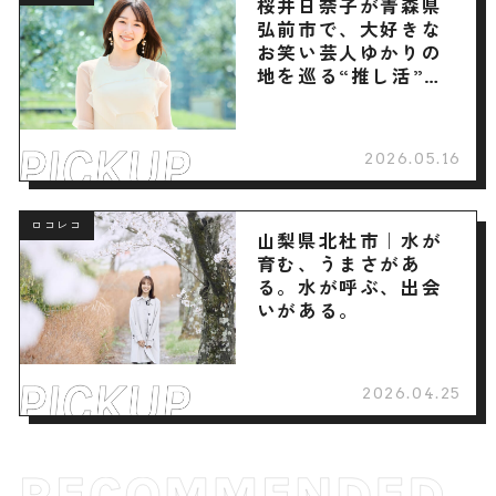
桜井日奈子が青森県
弘前市で、大好きな
お笑い芸人ゆかりの
地を巡る“推し活”旅
へ
2026.05.16
ロコレコ
山梨県北杜市｜水が
育む、うまさがあ
る。水が呼ぶ、出会
いがある。
2026.04.25