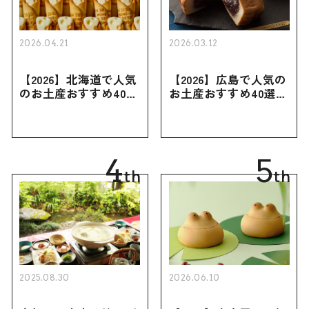
2026.04.21
2026.03.12
【2026】北海道で人気
【2026】広島で人気の
のお土産おすすめ40選
お土産おすすめ40選｜
｜定番のお菓子・スイ
定番のお菓子からおし
ーツから北海道でしか
ゃれなお土産・ばらま
買えない限定品、女性
き用、女性向けまで幅
向けまで幅広く紹介
広く紹介
4
5
th
th
2025.08.30
2026.06.10