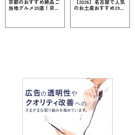
京都のおすすめ絶品ご
【2026】名古屋で人気
当地グルメ20選！京都
のお土産おすすめ39選
にしかない名物から人
｜定番のお菓子から名
気の名店17選も紹介
古屋限定・おしゃれな
お土産・ばらまき用ま
で幅広く紹介