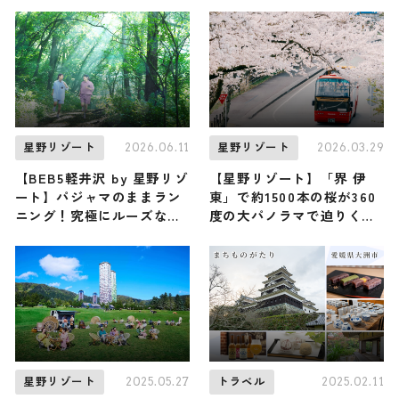
バスツアー」開催
ます～ご褒美漁旅～」
2026.06.11
2026.03.29
星野リゾート
星野リゾート
【BEB5軽井沢 by 星野リゾ
【星野リゾート】「界 伊
ート】パジャマのままラン
東」で約1500本の桜が360
ニング！究極にルーズな
度の大パノラマで迫りくる
「旅ラン」アクティビティ
『桜オープンバスツアー』
『BEBパジャ旅ラン』が新
が開催！ 温泉好きにはたま
登場！
らない「はしご湯」も / 静
岡県伊東市
2025.05.27
2025.02.11
星野リゾート
トラベル