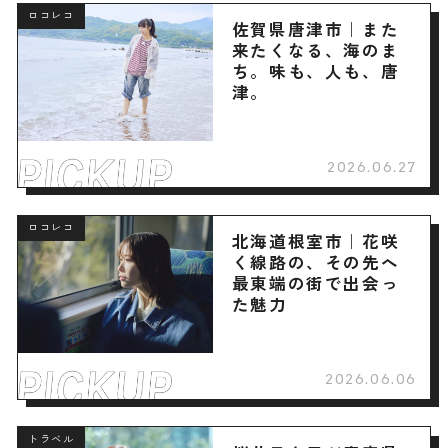
ロコレコ
佐賀県唐津市｜また
来たくなる、海のま
ち。味も、人も、唐
津。
2026.06.27
ロコレコ
北海道根室市｜花咲
く線路の、その先へ
最東端の街で出会っ
た魅力
2026.06.06
トラベル