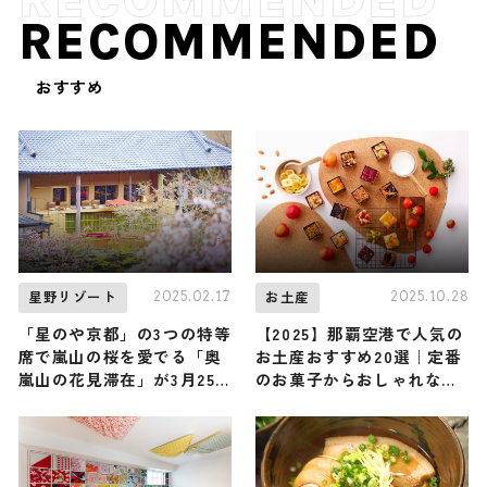
RECOMMENDED
おすすめ
2025.02.17
2025.10.28
星野リゾート
お土産
「星のや京都」の3つの特等
【2025】那覇空港で人気の
席で嵐山の桜を愛でる「奥
お土産おすすめ20選｜定番
嵐山の花見滞在」が3月25
のお菓子からおしゃれなお
日からスタート！
土産・ばらまき用まで幅広
く紹介