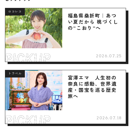
ロコレコ
福島県桑折町｜あつ
い夏だから 桃づくし
の”こおり”へ
2026.07.25
トラベル
宮澤エマ 人生初の
奈良に感動、世界遺
産・国宝を巡る歴史
旅へ
2026.07.18