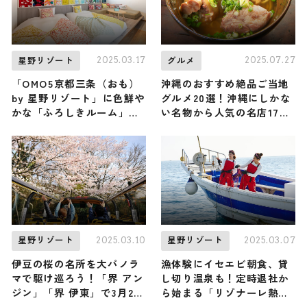
2025.03.17
2025.07.27
星野リゾート
グルメ
「OMO5京都三条（おも）
沖縄のおすすめ絶品ご当地
by 星野リゾート」に色鮮や
グルメ20選！沖縄にしかな
かな「ふろしきルーム」が
い名物から人気の名店17選
誕生！風呂敷の知られざる
も紹介
魅力を知ろう
2025.03.10
2025.03.07
星野リゾート
星野リゾート
伊豆の桜の名所を大パノラ
漁体験にイセエビ朝食、貸
マで駆け巡ろう！「界 アン
し切り温泉も！定時退社か
ジン」「界 伊東」で3月23
ら始まる「リゾナーレ熱
日（日）から「桜オープン
海」の「今日は定時で帰り