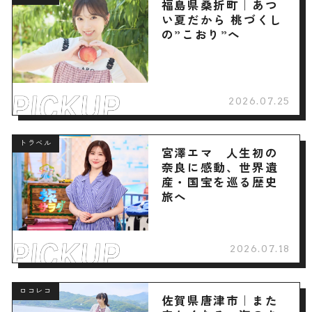
福島県桑折町｜あつ
い夏だから 桃づくし
の”こおり”へ
2026.07.25
トラベル
宮澤エマ 人生初の
奈良に感動、世界遺
産・国宝を巡る歴史
旅へ
2026.07.18
ロコレコ
佐賀県唐津市｜また