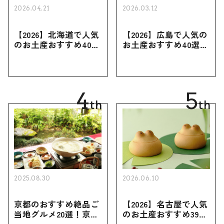
2026.04.21
2026.03.12
【2026】北海道で人気
【2026】広島で人気の
のお土産おすすめ40選
お土産おすすめ40選｜
｜定番のお菓子・スイ
定番のお菓子からおし
ーツから北海道でしか
ゃれなお土産・ばらま
買えない限定品、女性
き用、女性向けまで幅
向けまで幅広く紹介
広く紹介
4
5
th
th
2025.08.30
2026.06.10
京都のおすすめ絶品ご
【2026】名古屋で人気
当地グルメ20選！京都
のお土産おすすめ39選