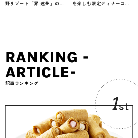
野リゾート「界 遠州」の
を楽しむ限定ディナーコー
「静岡 みるめ茶滞在」
スが提供スタート！ ふぐ、
蟹、牛蒡など旬の食材を使
ったイタリアンで至福のひ
とときを
RANKING -
ARTICLE-
記事ランキング
1
st