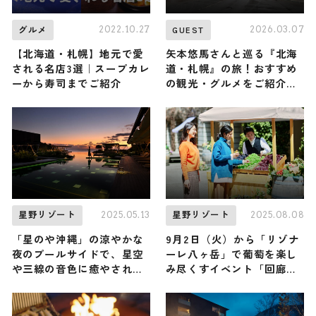
2022.10.27
2026.03.07
グルメ
GUEST
【北海道・札幌】地元で愛
矢本悠馬さんと巡る『北海
される名店3選｜スープカレ
道・札幌』の旅！おすすめ
ーから寿司までご紹介
の観光・グルメをご紹介
2026年3月7日放送
2025.05.13
2025.08.08
星野リゾート
星野リゾート
「星のや沖縄」の涼やかな
9月2日（火）から「リゾナ
夜のプールサイドで、星空
ーレ八ヶ岳」で葡萄を楽し
や三線の音色に癒やされる
み尽くすイベント「回廊の
「宵涼みナイトプール」が
葡萄フェスタ2025」が開
開催中
催！