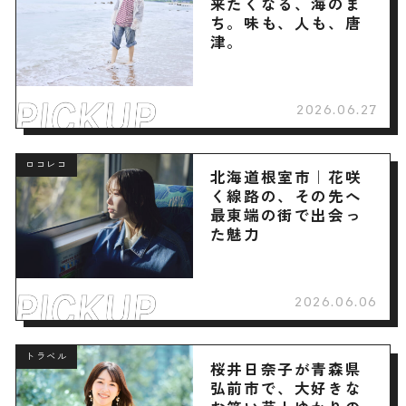
来たくなる、海のま
ち。味も、人も、唐
津。
2026.06.27
ロコレコ
北海道根室市｜花咲
く線路の、その先へ
最東端の街で出会っ
た魅力
2026.06.06
トラベル
桜井日奈子が青森県
弘前市で、大好きな