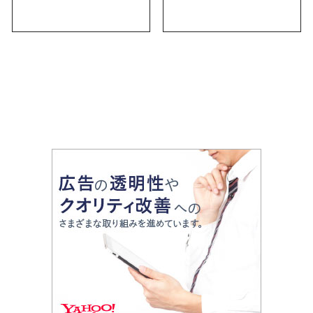
にしかない名物から人
｜定番のお菓子から名
気の名店17選も紹介
古屋限定・おしゃれな
お土産・ばらまき用ま
で幅広く紹介