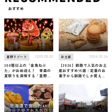
おすすめ
2025.05.20
2026.01.26
星野リゾート
お土産
300個以上の「金魚ねぷ
【2026】釧路で人気のお土
た」がお出迎え！ 青森の
産おすすめ15選｜定番のお
夏祭りを満喫する「星野リ
菓子から釧路でしか買えな
ゾート 青森屋」の「しが
いお土産・日持ち商品まで
っこ金魚まつり」
幅広く紹介