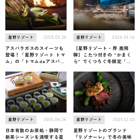
2025.02.26
2026.01.16
星野リゾート
星野リゾート
アスパラガスのスイーツも
【星野リゾート・界 奥飛
登場！「星野リゾート トマ
騨】こたつ付きの “かまく
ム」の「トマムdeアスパラ
ら” でくつろぐ冬限定「飛
ナイト」で北海道の旬のア
騨玉の雪明り」が開催中！
スパラガスを食べ比べ
合掌造りから生まれた光の
雪景色は圧巻
2025.04.24
2025.12.10
星野リゾート
星野リゾート
日本有数のお茶処・静岡で
星野リゾートのブランド
新茶シーズンを満喫する星
『リゾナーレ』で冬の美味