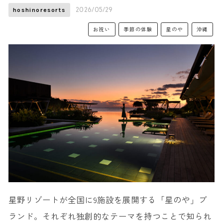
2026/05/29
hoshinoresorts
お祝い
季節の体験
星のや
沖縄
星野リゾートが全国に9施設を展開する「星のや」ブ
ランド。それぞれ独創的なテーマを持つことで知られ