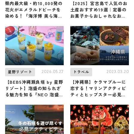
県内最大級・約10,000発の
【2025】宮古島で人気のお
花火がエメラルドビーチを
土産おすすめ19選｜定番の
染める！『海洋博 美ら海花
お菓子からおしゃれなお土
火大会2026』が7/4開催 /
産・ばらまき用まで幅広く
沖縄県
紹介
2026.05.27
2023.03.20
星野リゾート
トラベル
【BEB5沖縄瀬良垣 by 星野
【沖縄県】ケラマブルーに
リゾート】泡盛の知られざ
恋する！マリンアクティビ
る魅力を知る『NEO 泡盛
ティとヒップスター必見の
Summer Night』が6/1〜
おしゃれスポット
開催！ 泡盛をアレンジした
カクテルやサワーで夏の夜
を涼やかに楽しもう ♪