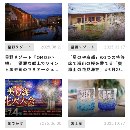
開催！ “寒くなるほど安く
なるクラフトビール” など
遊び心満載 ♪
2025.08.21
2025.02.17
星野リゾート
星野リゾート
星野リゾート『OMO5小
「星のや京都」の3つの特等
樽』｜優雅な船上でワイン
席で嵐山の桜を愛でる「奥
とお寿司のマリアージュを
嵐山の花見滞在」が3月25
味わう「小樽運河ワインク
日からスタート！
ルージング」開催
2026.06.30
2025.10.27
おでかけ
お土産