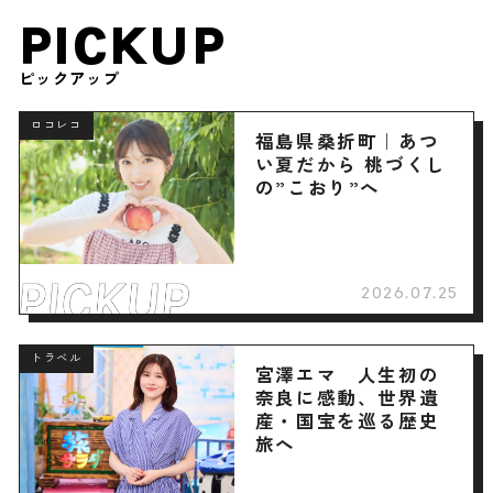
PICKUP
ピックアップ
ロコレコ
福島県桑折町｜あつ
い夏だから 桃づくし
の”こおり”へ
2026.07.25
トラベル
宮澤エマ 人生初の
奈良に感動、世界遺
産・国宝を巡る歴史
旅へ