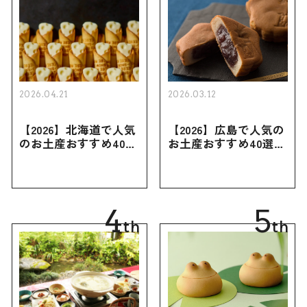
2026.04.21
2026.03.12
【2026】北海道で人気
【2026】広島で人気の
のお土産おすすめ40選
お土産おすすめ40選｜
｜定番のお菓子・スイ
定番のお菓子からおし
ーツから北海道でしか
ゃれなお土産・ばらま
買えない限定品、女性
き用、女性向けまで幅
向けまで幅広く紹介
広く紹介
4
5
th
th