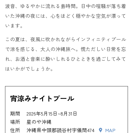
波音、ゆるやかに流れる島時間。日中の喧騒が落ち着
いた沖縄の夜には、心をほどく穏やかな空気が漂って
います。
この夏は、夜風に吹かれながらインフィニティプール
で涼を感じる、大人の沖縄旅へ。慌ただしい日常を忘
れ、お酒と音楽に酔いしれるひとときを過ごしてみて
はいかがでしょうか。
宵涼みナイトプール
期間
2026年5月15日~8月31日
場所
星のや沖縄
住所
沖縄県中頭郡読谷村字儀間474
MAP