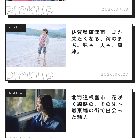
2026.07.18
ロコレコ
佐賀県唐津市｜また
来たくなる、海のま
ち。味も、人も、唐
津。
2026.06.27
ロコレコ
北海道根室市｜花咲
く線路の、その先へ
最東端の街で出会っ
た魅力