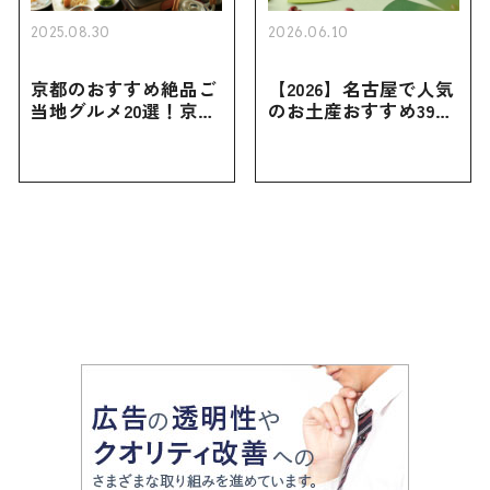
2025.08.30
2026.06.10
京都のおすすめ絶品ご
【2026】名古屋で人気
当地グルメ20選！京都
のお土産おすすめ39選
にしかない名物から人
｜定番のお菓子から名
気の名店17選も紹介
古屋限定・おしゃれな
お土産・ばらまき用ま
で幅広く紹介