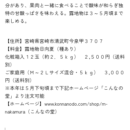
分があり、果肉と一緒に食べることで酸味が和らぎ独
特の甘酸っぱさを味わえる。露地物は３～５月頃まで
楽しめる。
【住所】宮崎県宮崎市清武町今泉甲３７０７
【料金】露地物日向夏（種あり）
化粧箱入１２玉（約２．５ｋｇ） ２,５００円（送料
別）
ご家庭用（Ｍ～２Ｌサイズ混合・５ｋｇ） ３,０００
円（送料別）
※本年は５月下旬頃まで下記ホームページ「こんなの
堂」より注文可能
【ホームページ】www.konnanodo.com/shop/m-
nakamura（こんなの堂）