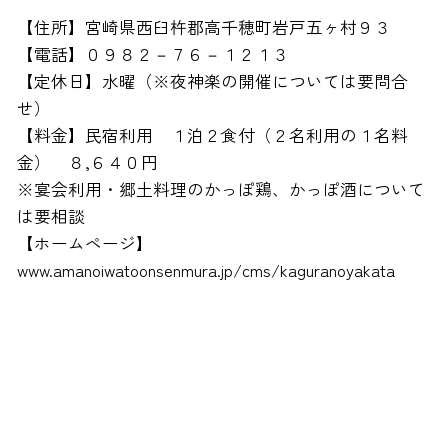
【住所】宮崎県西臼杵郡高千穂町岩戸五ヶ村９３
【電話】０９８２－７６－１２１３
【定休日】水曜（※夜神楽の開催については要問合
せ）
【料金】民宿利用 １泊２食付（２名利用の１名料
金） ８,６４０円
※宴会利用・郷土料理のかっぽ鶏、かっぽ酒について
は要相談
【ホームページ】
www.amanoiwatoonsenmura.jp/cms/kaguranoyakata