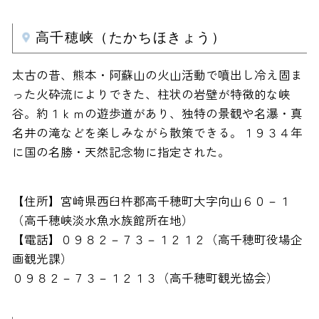
高千穂峡（たかちほきょう）
太古の昔、熊本・阿蘇山の火山活動で噴出し冷え固ま
った火砕流によりできた、柱状の岩壁が特徴的な峡
谷。約１ｋｍの遊歩道があり、独特の景観や名瀑・真
名井の滝などを楽しみながら散策できる。１９３４年
に国の名勝・天然記念物に指定された。
【住所】宮崎県西臼杵郡高千穂町大字向山６０－１
（高千穂峡淡水魚水族館所在地）
【電話】０９８２－７３－１２１２（高千穂町役場企
画観光課）
０９８２－７３－１２１３（高千穂町観光協会）