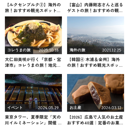
【ルクセンブルク②】海外の
【富山】内藤剛志さんと巡る
旅！おすすめ観光スポットや
ゲストの旅！おすすめの観
グルメをリポート 2024年5月
光・グルメをご紹介 2024年7
4日放送
月13日放送
2025.10.18
2021.12.25
コレうまの旅
海外の旅
大仁田美咲が行く『京都・宮
【韓国④ 木浦＆全州】海外
津市』コレうまの旅！地元の
の旅！おすすめ観光スポット
人おすすめのご当地名物グル
やグルメをリポート
メ4選 2025年10月18日放送
2024.05.29
2026.03.12
イベント
お土産
東京タワー、夏季限定「天の
【2026】広島で人気のお土産
川イルミネーション」開催 6
おすすめ40選｜定番のお菓子
月21日～9月23日まで毎日
からおしゃれなお土産・ばら