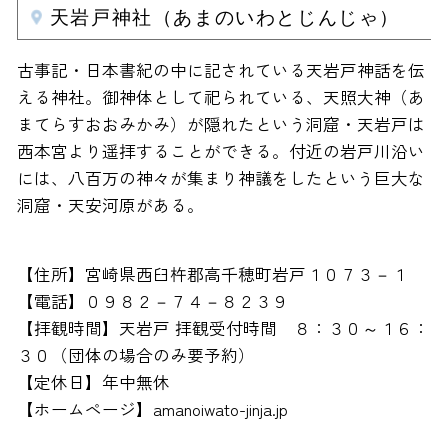
天岩戸神社（あまのいわとじんじゃ）
古事記・日本書紀の中に記されている天岩戸神話を伝
える神社。御神体として祀られている、天照大神（あ
まてらすおおみかみ）が隠れたという洞窟・天岩戸は
西本宮より遥拝することができる。付近の岩戸川沿い
には、八百万の神々が集まり神議をしたという巨大な
洞窟・天安河原がある。
【住所】宮崎県西臼杵郡高千穂町岩戸１０７３－１
【電話】０９８２－７４－８２３９
【拝観時間】天岩戸 拝観受付時間 ８：３０～１６：
３０（団体の場合のみ要予約）
【定休日】年中無休
【ホームページ】amanoiwato-jinja.jp