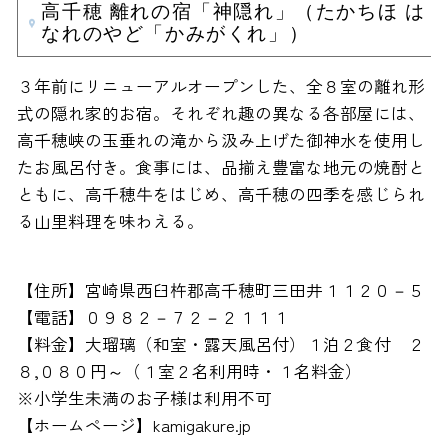
高千穂 離れの宿「神隠れ」（たかちほ は
なれのやど「かみがくれ」）
３年前にリニューアルオープンした、全８室の離れ形
式の隠れ家的お宿。それぞれ趣の異なる各部屋には、
高千穂峡の玉垂れの滝から汲み上げた御神水を使用し
たお風呂付き。食事には、品揃え豊富な地元の焼酎と
ともに、高千穂牛をはじめ、高千穂の四季を感じられ
る山里料理を味わえる。
【住所】宮崎県西臼杵郡高千穂町三田井１１２０－５
【電話】０９８２－７２－２１１１
【料金】大瑠璃（和室・露天風呂付）１泊２食付 ２
８,０８０円～（１室２名利用時・１名料金）
※小学生未満のお子様は利用不可
【ホームページ】kamigakure.jp