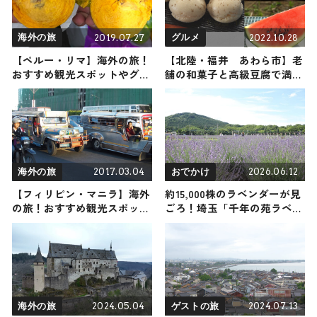
2019.07.27
2022.10.28
海外の旅
グルメ
【ペルー・リマ】海外の旅！
【北陸・福井 あわら市】老
おすすめ観光スポットやグル
舗の和菓子と高級豆腐で満た
メをリポート
される｜地元で大人気の逸品
4選
2017.03.04
2026.06.12
海外の旅
おでかけ
【フィリピン・マニラ】海外
約15,000株のラベンダーが見
の旅！おすすめ観光スポット
ごろ！埼玉「千年の苑ラベン
やグルメをリポート
ダー園」で6月13日から『ら
んざんラベンダーまつり』が
開催 / 埼玉県嵐山町
2024.05.04
2024.07.13
海外の旅
ゲストの旅