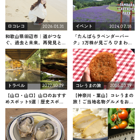
紹介
2026.01.31
2024.07.18
ロコレコ
イベント
和歌山県田辺市｜道がつな
「たんばらラベンダーパー
ぐ、過去と未来。再発見と新
ク」3万株が見ごろ ひまわり
発見の待つ街へ
＆ハートの畑も
2022.10.29
2016.03.19
トラベル
コレうまの旅
【山口・山口】山口のおすす
【神奈川・葉山】コレうまの
めスポット9選｜歴史スポッ
旅！ご当地名物グルメをお届
トから最新スポーツまでご紹
け
介します