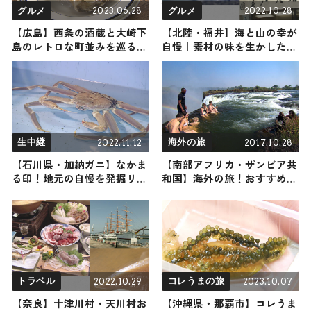
2023.06.28
2022.10.28
グルメ
グルメ
【広島】西条の酒蔵と大崎下
【北陸・福井】海と山の幸が
島のレトロな町並みを巡る〜
自慢｜素材の味を生かしたと
おすすめグルメ・お酒・グラ
っておきグルメ4選
ンピングなど〜
2022.11.12
2017.10.28
生中継
海外の旅
【石川県・加納ガニ】なかま
【南部アフリカ・ザンビア共
る印！地元の自慢を発掘リポ
和国】海外の旅！おすすめ観
ート
光スポットやグルメをリポー
ト
2022.10.29
2023.10.07
トラベル
コレうまの旅
【奈良】十津川村・天川村お
【沖縄県・那覇市】コレうま