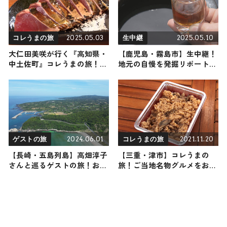
2025.05.03
2025.05.10
コレうまの旅
生中継
大仁田美咲が行く『高知県・
【鹿児島・霧島市】生中継！
中土佐町』コレうまの旅！地
地元の自慢を発掘リポート
元の人おすすめのご当地名物
2025年5月10日放送
グルメ4選 2025年5月3日放送
2024.06.01
2021.11.20
ゲストの旅
コレうまの旅
【長崎・五島列島】高畑淳子
【三重・津市】コレうまの
さんと巡るゲストの旅！おす
旅！ご当地名物グルメをお届
すめの観光・グルメをご紹介
け
2024年6月1日放送