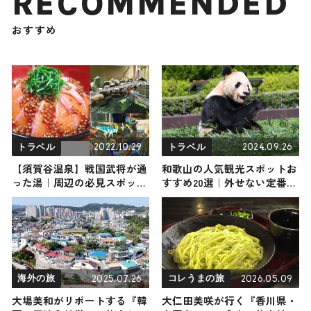
RECOMMENDED
おすすめ
2022.10.29
2024.09.26
トラベル
トラベル
【須賀谷温泉】戦国武将が通
和歌山の人気観光スポットお
った湯｜周辺の必見スポット
すすめ20選｜外せない定番・
と一緒にご紹介
名所から穴場まで見どころ満
載の観光地を紹介
2025.07.26
2026.05.09
海外の旅
コレうまの旅
大場美和がリポートする『韓
大仁田美咲が行く『香川県・