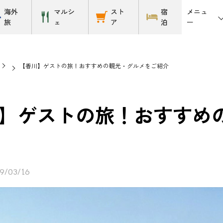
メニュ
海外
マルシ
スト
宿
ー
旅
ェ
ア
泊
【香川】ゲストの旅！おすすめの観光・グルメをご紹介
】ゲストの旅！おすすめ
9/03/16