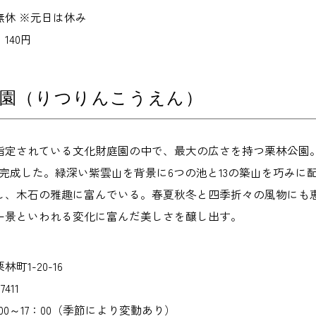
無休 ※元日は休み
140円
公園（りつりんこうえん）
指定されている文化財庭園の中で、最大の広さを持つ栗林公園
に完成した。緑深い紫雲山を背景に6つの池と13の築山を巧み
し、木石の雅趣に富んでいる。春夏秋冬と四季折々の風物にも
一景といわれる変化に富んだ美しさを醸し出す。
町1-20-16
411
00～17：00（季節により変動あり）