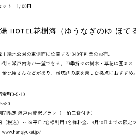
ト 1,100円
湯 HOTEL花樹海（ゆうなぎのゆ ほ
山緑地公園の東側面に位置する1948年創業のお宿。
市街と瀬戸内海が一望できる。四季折々の樹木・草花に囲まれ
、金比羅さんなどがあり、讃岐路の旅を楽しむ拠点におすすめ
町3-5-10
5580
期間限定 瀬戸内贅沢プラン（一泊二食付き）
80円（税込）～ ※平日2名様利用 1名様料金、4月10日までの限定
hanajyukai.jp/