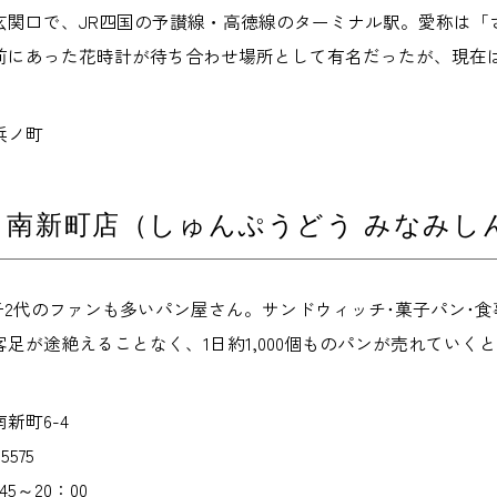
玄関口で、JR四国の予讃線・高徳線のターミナル駅。愛称は「
前にあった花時計が待ち合わせ場所として有名だったが、現在
浜ノ町
 南新町店（しゅんぷうどう みなみし
親子2代のファンも多いパン屋さん。サンドウィッチ･菓子パン
足が途絶えることなく、1日約1,000個ものパンが売れていく
新町6-4
5575
5～20：00