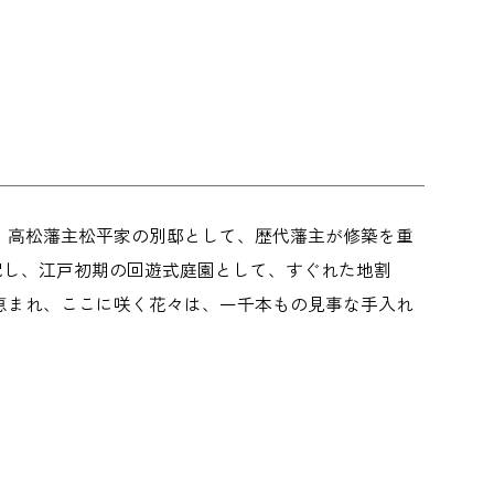
。高松藩主松平家の別邸として、歴代藩主が修築を重
に配し、江戸初期の回遊式庭園として、すぐれた地割
恵まれ、ここに咲く花々は、一千本もの見事な手入れ