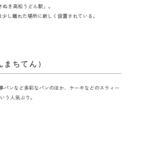
さぬき高松うどん駅」。
は少し離れた場所に新しく設置されている。
んまちてん）
･食事パンなど多彩なパンのほか、ケーキなどのスウィー
という人気ぶり。