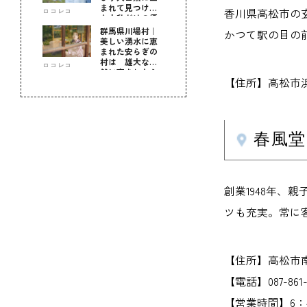
まれて見つけ
香川県高松市の
ロコレコ
た！私だけの優
しい自分時間
群馬県川場村｜
かつて駅の目の
美しい湧水に恵
まれた安らぎの
村は 雄大な自
ロコレコ
然に育まれた心
【住所】高松市
のふるさと
春風堂
創業1948年、
ツも充実。常に客
【住所】高松市南
【電話】087-861-
【営業時間】6：4