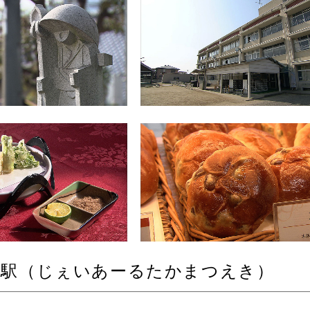
松駅（じぇいあーるたかまつえき）