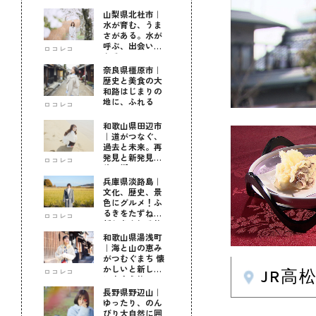
山梨県北杜市｜
水が育む、うま
さがある。水が
呼ぶ、出会いが
ロコレコ
ある。
奈良県橿原市｜
歴史と美食の大
和路はじまりの
地に、ふれる
ロコレコ
和歌山県田辺市
｜道がつなぐ、
過去と未来。再
発見と新発見の
ロコレコ
待つ街へ
兵庫県淡路島｜
文化、歴史、景
色にグルメ！ふ
るきをたずねて
ロコレコ
新しきを知る旅
和歌山県湯浅町
｜海と山の恵み
がつむぐまち 懐
かしいと新しい
ロコレコ
JR高
に出会う旅
長野県野辺山｜
ゆったり、のん
びり大自然に囲