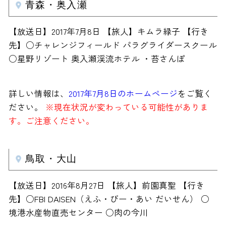
青森・奥入瀬
【放送日】2017年7月8日 【旅人】キムラ緑子 【行き
先】○チャレンジフィールド パラグライダースクール
○星野リゾート 奥入瀬渓流ホテル ・苔さんぽ
詳しい情報は、
2017年7月8日のホームページ
をご覧く
ださい。
※現在状況が変わっている可能性がありま
す。ご注意ください。
鳥取・大山
【放送日】2016年8月27日 【旅人】前園真聖 【行き
先】○FBI DAISEN（えふ・びー・あい だいせん） ○
境港水産物直売センター ○肉の今川