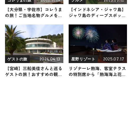
2022.11.19
2023.07.12
コレうまの旅
グルメ
【大分県・宇佐市】コレうま
【インドネシア・ジャワ島】
の旅！ご当地名物グルメをお
ジャワ島のディープスポット
届け
を巡る！最高傑作遺跡に圧巻
2024.04.13
2025.07.17
ゲストの旅
星野リゾート
【宮崎】三船美佳さんと巡る
リゾナーレ熱海、客室テラス
ゲストの旅！おすすめの観
の特別席から「熱海海上花火
光・グルメをご紹介 2024年4
大会」を鑑賞できる宿泊プラ
月13日放送
ン「絶景花火旅」をスタート