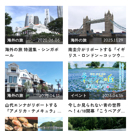
2020.06.06
2025.11.29
海外の旅
海外の旅
海外の旅 特選集・シンガポ
南圭介がリポートする『イギ
ール
リス・ロンドン～コッツウォ
ルズ』の旅！おすすめ観光ス
ポットやグルメを紹介 2025
年11月29日放送
2025.04.12
2026.04.16
海外の旅
イベント
山代エンナがリポートする
今しか見られない青の世界
『アメリカ・テメキュラ』の
へ！4/18開幕『こうべアグリ
旅！おすすめ観光スポットや
パーク ネモフィラの丘
グルメを紹介 2025年4月12日
2026』で約100万輪のネモフ
放送
ィラが神戸の丘を染め上げ