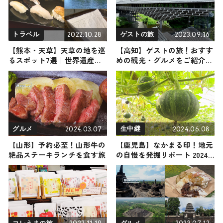
る、初のナイターも必見
2022.10.28
2023.09.16
トラベル
ゲストの旅
【熊本・天草】天草の地を巡
【高知】ゲストの旅！おすす
るスポット7選｜世界遺産か
めの観光・グルメをご紹介
らグルメまでをご紹介！タイ
2023年9月16日放送
トル
2024.03.07
2024.06.08
グルメ
生中継
【山形】予約必至！山形牛の
【鹿児島】なかまる印！地元
絶品ステーキランチを食す旅
の自慢を発掘リポート 2024
年6月8日放送