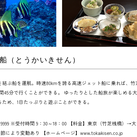
汽船（とうかいきせん）
結ぶ船を運航。時速80kmを誇る高速ジェット船に乗れば、竹
時間45分で行くことができる。 ゆったりとした船旅が楽しめる
るため、1日たっぷりと遊ぶことができる。
2-9999 ※受付時間 9：30～18：00 【料金】東京（竹芝桟橋）
季節により変動あり 【ホームページ】www.tokaikisen.co.jp