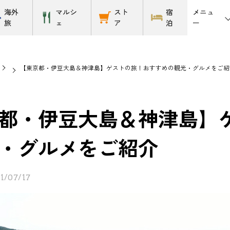
メニュ
海外
マルシ
スト
宿
ー
旅
ェ
ア
泊
【東京都・伊豆大島＆神津島】ゲストの旅！おすすめの観光・グルメをご紹
都・伊豆大島＆神津島】
・グルメをご紹介
1/07/17