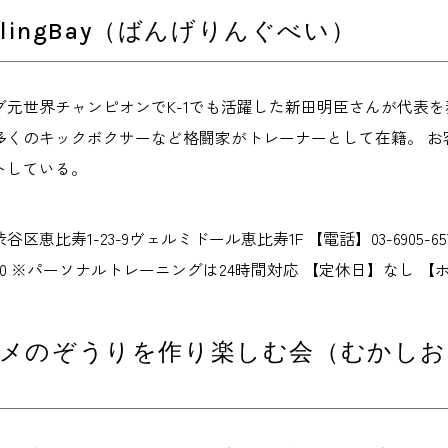
gelingBay（ばんげりんぐべい）
グ元世界チャンピオンでK-1でも活躍した新田明臣さんが代表を
多くのキックボクサーなど格闘家がトレーナーとして在籍。 お
トしている。
区恵比寿1-23-9ヴェルミドール恵比寿1F 【電話】03-6905-65
：00 ※パーソナルトレーニングは24時間対応 【定休日】なし 【ホームペー
メのぞうりを作り楽しむ会（むかし