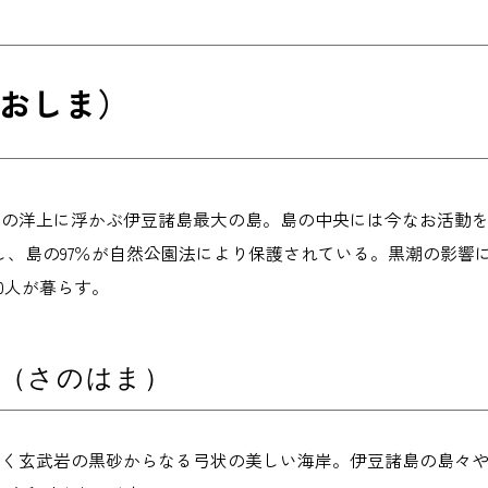
おしま）
m南の洋上に浮かぶ伊豆諸島最大の島。島の中央には今なお活動を
し、島の97％が自然公園法により保護されている。黒潮の影響
00人が暮らす。
浜（さのはま）
て続く玄武岩の黒砂からなる弓状の美しい海岸。伊豆諸島の島々