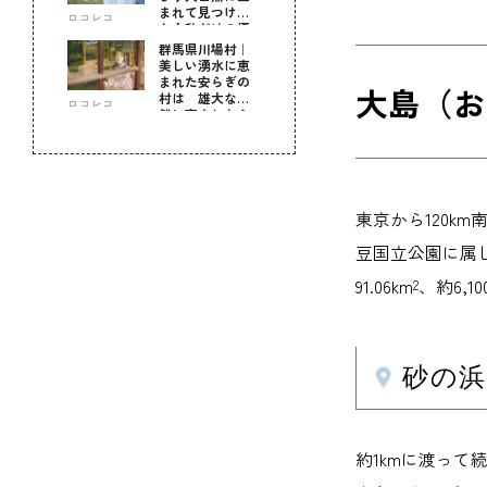
まれて見つけ
ロコレコ
た！私だけの優
しい自分時間
群馬県川場村｜
美しい湧水に恵
まれた安らぎの
大島（お
村は 雄大な自
ロコレコ
然に育まれた心
のふるさと
東京から120k
豆国立公園に属
91.06km
、約6,1
2
砂の
約1kmに渡っ