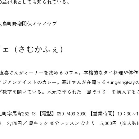
の産卵地としても知られている。
大島町野増間伏ミヤノヤブ
フェ（さむかふぇ）
寒川直喜さんがオーナーを務めるカフェ。本格的なタイ料理や体
ジアンテイストのカレー。寒川さんが在籍するBungelingB
グ教室を開いている。地元で作られた「島ぞうり」を購入する
字馬背262-13 【電話】090-7403-3030 【営業時間】10：
2,178円／ 島キック 45分レッスン ひとり 5,000円（※人数