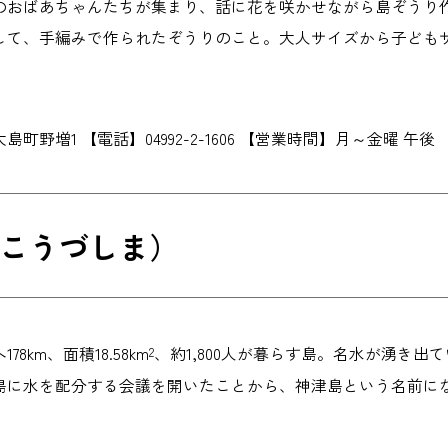
のおばあちゃんたちが集まり、話に花を咲かせながら島ぞうり
して、手編みで作られたぞうりのこと。大人サイズから子ども
町野増1 【電話】04992-2-1606 【営業時間】月～金曜 午後
こうづしま）
8km、面積18.58km
、約1,800人が暮らす島。名水が湧き
2
島に水を配分する会議を開いたことから、神津島という名前に