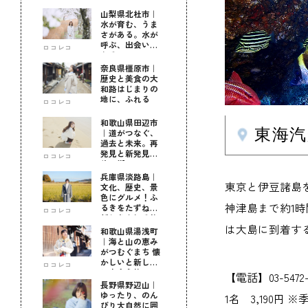
山梨県北杜市｜
水が育む、うま
さがある。水が
呼ぶ、出会いが
ロコレコ
ある。
奈良県橿原市｜
歴史と美食の大
和路はじまりの
地に、ふれる
ロコレコ
和歌山県田辺市
東海
｜道がつなぐ、
過去と未来。再
発見と新発見の
ロコレコ
待つ街へ
兵庫県淡路島｜
東京と伊豆諸島を
文化、歴史、景
色にグルメ！ふ
神津島まで約1
るきをたずねて
ロコレコ
新しきを知る旅
は大島に到着す
和歌山県湯浅町
｜海と山の恵み
がつむぐまち 懐
かしいと新しい
ロコレコ
に出会う旅
【電話】03-547
長野県野辺山｜
ゆったり、のん
1名 3,190円 ※
びり大自然に囲