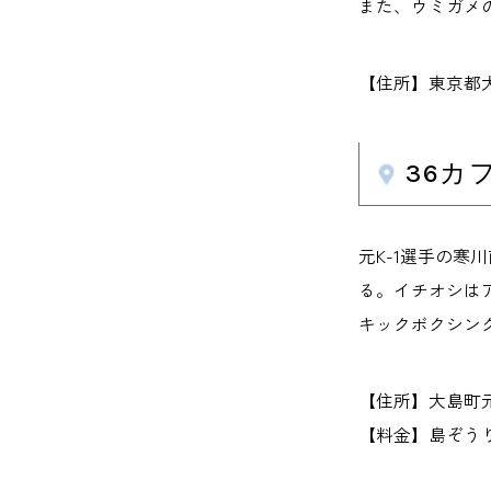
また、ウミガメ
【住所】東京都
36カ
元K-1選手の
る。イチオシはア
キックボクシン
【住所】大島町元町
【料金】島ぞうり 