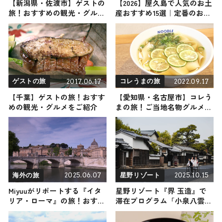
【新潟県・佐渡市】ゲストの
【2026】屋久島で人気のお土
旅！おすすめの観光・グルメ
産おすすめ15選｜定番のお菓
をご紹介
子から屋久島限定、ばらまき
用まで幅広く紹介
2017.06.17
2022.09.17
ゲストの旅
コレうまの旅
【千葉】ゲストの旅！おすす
【愛知県・名古屋市】コレう
めの観光・グルメをご紹介
まの旅！ご当地名物グルメを
お届け
2025.06.07
2025.10.15
海外の旅
星野リゾート
Miyuuがリポートする『イタ
星野リゾート『界 玉造』で
リア・ローマ』の旅！おすす
滞在プログラム「小泉八雲を
め観光スポットやグルメを紹
辿る旅」開催中！ 連続テレ
介 2025年6月7日放送
ビ小説の舞台・松江で文豪の