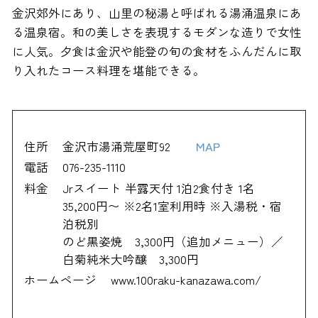
金沢郊外にあり、山里の秘湯と呼ばれる湯涌温泉にあ
る温泉宿。和の美しさを表現するモダンな造りで女性
に人気。夕食は金沢や能登の旬の食材をふんだんに取
り入れたコース料理を堪能できる。
住所
金沢市湯涌荒屋町92
MAP
電話
076-235-1110
料金
Jrスイート 半露天付 1泊2食付き 1名
35,200円〜 ※2名1室利用時 ※入湯税・宿
泊税別
のど黒姿焼 3,300円（追加メニュー）／
白菊純米大吟醸 3,300円
ホームページ
www.100raku-kanazawa.com/