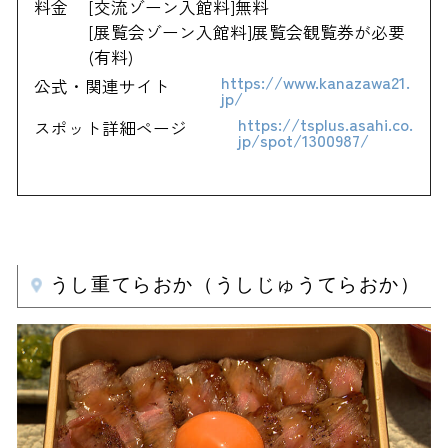
料金
[交流ゾーン入館料]無料
[展覧会ゾーン入館料]展覧会観覧券が必要
(有料)
https://www.kanazawa21.
公式・関連サイト
jp/
https://tsplus.asahi.co.
スポット詳細ページ
jp/spot/1300987/
うし重てらおか（うしじゅうてらおか）