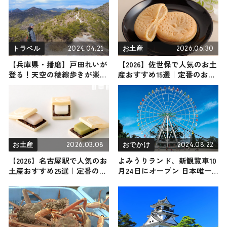
足跡を辿ろう
2024.04.21
2026.06.30
トラベル
お土産
【兵庫県・播磨】戸田れいが
【2026】佐世保で人気のお土
登る！天空の稜線歩きが楽し
産おすすめ15選｜定番のお菓
める、景色の変化豊かな高御
子からばらまき用、ご当地グ
位山（登山で頂きメシ！コラ
ルメまで幅広く紹介
ボ企画）
2026.03.08
2024.08.22
お土産
おでかけ
【2026】名古屋駅で人気のお
よみうりランド、新観覧車10
土産おすすめ25選｜定番のお
月24日にオープン 日本唯一
菓子からばらまき用・雑貨ま
の“ツイン観覧車”に
で幅広く紹介