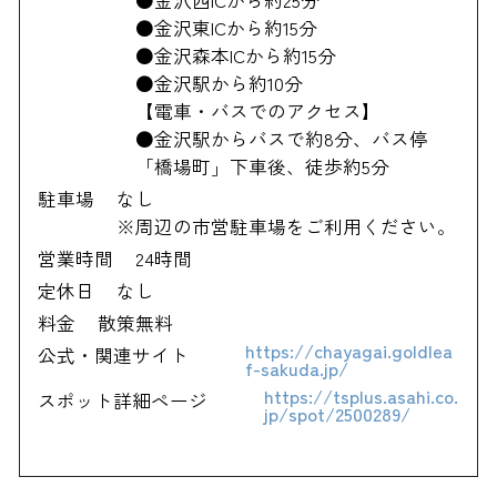
●金沢東ICから約15分
●金沢森本ICから約15分
●金沢駅から約10分
【電車・バスでのアクセス】
●金沢駅からバスで約8分、バス停
「橋場町」下車後、徒歩約5分
駐車場
なし
※周辺の市営駐車場をご利用ください。
営業時間
24時間
定休日
なし
料金
散策無料
https://chayagai.goldlea
公式・関連サイト
f-sakuda.jp/
https://tsplus.asahi.co.
スポット詳細ページ
jp/spot/2500289/