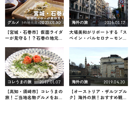
2023.01.30
2026.01.17
グルメ
海外の旅
【宮城・石巻市】仮面ライダ
大場美和がリポートする『ス
ーが見守る！？石巻の地元民
ペイン・バルセロナ～モンセ
が愛するグルメ3選
ラット』の旅！おすすめ観光
スポットやグルメを紹介
2026年1月17日放送
2017.01.07
2019.04.20
コレうまの旅
海外の旅
【高知・須崎市】コレうまの
【オーストリア・ザルツブル
旅！ご当地名物グルメをお届
ク】海外の旅！おすすめ観光
け
スポットやグルメをリポート