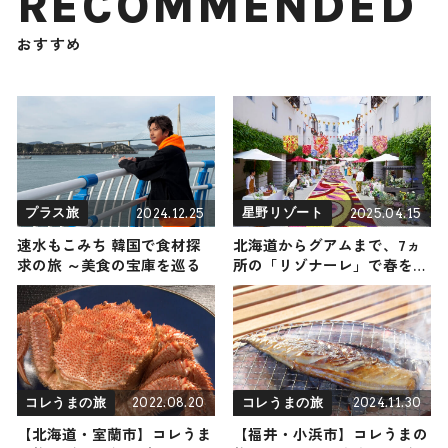
RECOMMENDED
おすすめ
2024.12.25
2025.04.15
プラス旅
星野リゾート
速水もこみち 韓国で食材探
北海道からグアムまで、7ヵ
求の旅 ～美食の宝庫を巡る
所の「リゾナーレ」で春を祝
うイベント「花咲くリゾナー
レ2025」が開催！
2022.08.20
2024.11.30
コレうまの旅
コレうまの旅
【北海道・室蘭市】コレうま
【福井・小浜市】コレうまの