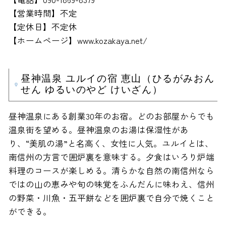
【営業時間】不定
【定休日】不定休
【ホームページ】www.kozakaya.net/
昼神温泉 ユルイの宿 恵山（ひるがみおん
せん ゆるいのやど けいざん）
昼神温泉にある創業30年のお宿。どのお部屋からでも
温泉街を望める。昼神温泉のお湯は保湿性があ
り、“美肌の湯”と名高く、女性に人気。ユルイとは、
南信州の方言で囲炉裏を意味する。夕食はいろり炉端
料理のコースが楽しめる。清らかな自然の南信州なら
ではの山の恵みや旬の味覚をふんだんに味わえ、信州
の野菜・川魚・五平餅などを囲炉裏で自分で焼くこと
ができる。