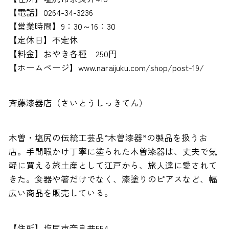
【電話】0264-34-3236
【営業時間】9：30～16：30
【定休日】不定休
【料金】おやき各種 250円
【ホームページ】www.naraijuku.com/shop/post-19/
斉藤漆器店（さいとうしっきてん）
木曽・塩尻の伝統工芸品“木曽漆器”の製品を扱うお
店。手間暇かけ丁寧に塗られた木曽漆器は、丈夫で気
軽に買える旅土産として江戸から、旅人達に愛されて
きた。食器や箸だけでなく、漆塗りのピアスなど、幅
広い商品を販売している。
【住所】塩尻市奈良井554