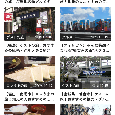
の旅！ご当地名物グルメをお
旅！地元の人おすすめのご当
届け
地名物グルメ5選 2024年11月
30日放送
2019.08.10
2024.03.19
ゲストの旅
グルメ
【福島】ゲストの旅！おすす
【フィリピン】みんな笑顔に
めの観光・グルメをご紹介
なれる”微笑みの街”ネグロス
島・バコロド
2024.10.19
2018.12.15
コレうまの旅
ゲストの旅
【富山・南砺市】コレうまの
【宮城県・仙台市】ゲストの
旅！地元の人おすすめのご当
旅！おすすめの観光・グルメ
地名物グルメ3選 2024年10月
をご紹介
19日放送