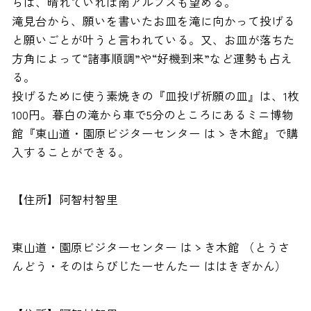
らは、晴れていれば南アルプスも望める。
滝見台から、願いを書いたお皿を滝に向かって投げる
と願いごとが叶うと言われている。又、お皿が落ちた
方角によって“諸事順調”や“好機到来”など運勢も占え
る。
投げるために使う素焼きの『皿投げ祈願の皿』は、1枚
100円。暮白の滝から車で5分のところにあるミニ博物
館『東山道・園原ビジターセンター はゝき木館』で購
入することができる。
【住所】阿智村智里
東山道・園原ビジターセンター はゝき木館 （とうさ
んどう・そのはらびじたーせんたー ははきぎかん）