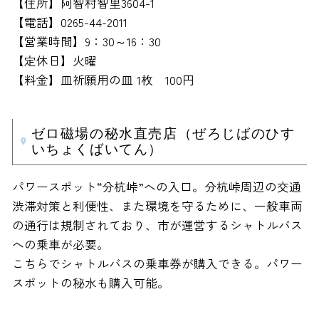
【住所】阿智村智里3604-1
【電話】0265-44-2011
【営業時間】9：30～16：30
【定休日】火曜
【料金】皿祈願用の皿 1枚 100円
ゼロ磁場の秘水直売店（ぜろじばのひす
いちょくばいてん）
パワースポット“分杭峠”への入口。分杭峠周辺の交通
渋滞対策と利便性、また環境を守るために、一般車両
の通行は規制されており、市が運営するシャトルバス
への乗車が必要。
こちらでシャトルバスの乗車券が購入できる。パワー
スポットの秘水も購入可能。