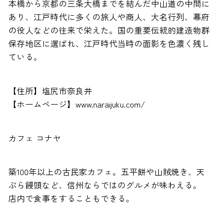
本橋から京都の三条大橋までを結んだ中山道の中間に
あり、江戸時代に多くの旅人や商人、大名行列、幕府
の役人などの往来で栄えた。国の重要伝統的建造物群
保存地区に選ばれ、江戸時代当時の面影を色濃く残し
ている。
【住所】塩尻市奈良井
【ホームページ】www.naraijuku.com/
カフェ コナヤ
築100年以上の古民家カフェ。五平餅や山賊焼き、天
ぷら饅頭など、信州ならではのグルメが味わえる。
店内で食事をすることもできる。