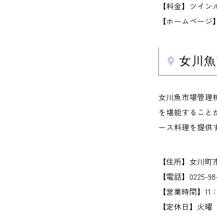
【料金】ツインルー
【ホームページ】hote
女川
女川魚市場管理
を堪能すること
ース料理を提供
【住所】女川町市
【電話】0225-98-
【営業時間】11：0
【定休日】火曜