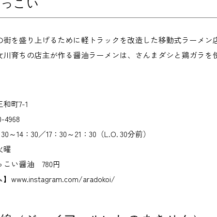
どっこい
の街を盛り上げるために軽トラックを改造した移動式ラーメン店で
女川育ちの店主が作る醤油ラーメンは、さんまダシと鶏ガラを
和町7-1
-4968
～14：30／17：30～21：30（L.O. 30分前）
火曜
こい醤油 780円
.instagram.com/aradokoi/