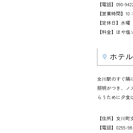
【電話】090-9422
【営業時間】10：00
【定休日】水曜
【料金】ほや塩ソ
ホテ
女川駅のすぐ隣
照明がつき、ノ
らうために夕食
【住所】女川町女川
【電話】0255-98-