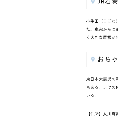
JR石
小牛田（こごた
た。車窓からは
く大きな屋根が
おち
東日本大震災の
もある。ホヤの
いる。
【住所】女川町黄金