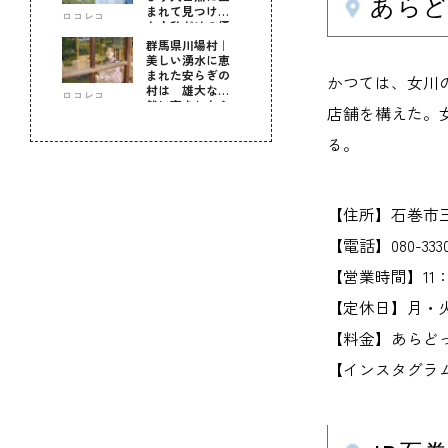
あら
まれて見つけ
ロコレコ
た！私だけの優
しい自分時間
群馬県川場村｜
美しい湧水に恵
まれた安らぎの
かつては、女川
村は 雄大な自
ロコレコ
然に育まれた心
店舗を構えた。
のふるさと
る。
【住所】石巻市三
【電話】080-3330
【営業時間】11：30
【定休日】月・
【料金】あらどっ
【インスタグラム】www