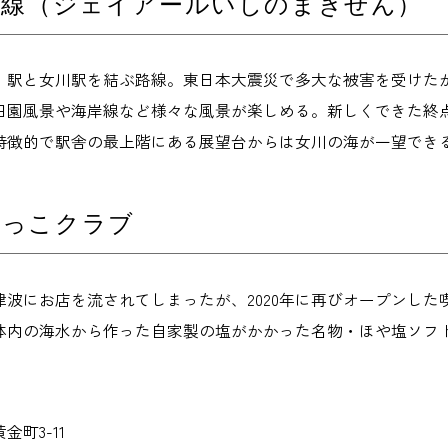
巻線（ジェイアールいしのまきせん）
）駅と女川駅を結ぶ路線。東日本大震災で多大な被害を受けたが
田園風景や海岸線など様々な風景が楽しめる。新しくできた終
特徴的で駅舎の最上階にある展望台からは女川の海が一望でき
ゃっこクラブ
津波にお店を流されてしまったが、2020年に再びオープンし
体内の海水から作った自家製の塩がかかった名物・ほや塩ソフ
町3-11