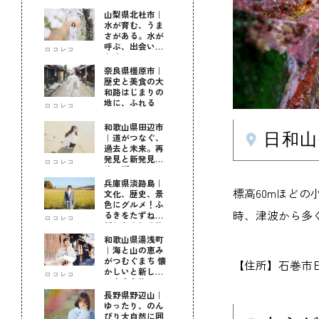
山梨県北杜市｜
水が育む、うま
さがある。水が
呼ぶ、出会いが
ロコレコ
ある。
奈良県橿原市｜
歴史と美食の大
和路はじまりの
地に、ふれる
ロコレコ
和歌山県田辺市
日和
｜道がつなぐ、
過去と未来。再
発見と新発見の
ロコレコ
待つ街へ
兵庫県淡路島｜
標高60mほど
文化、歴史、景
色にグルメ！ふ
時、津波から多
るきをたずねて
ロコレコ
新しきを知る旅
和歌山県湯浅町
｜海と山の恵み
がつむぐまち 懐
【住所】石巻市日
かしいと新しい
ロコレコ
に出会う旅
長野県野辺山｜
ゆったり、のん
びり大自然に囲