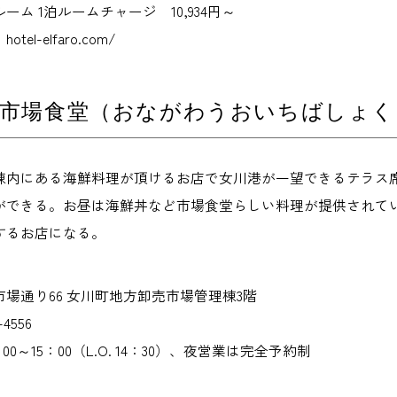
ム 1泊ルームチャージ 10,934円～
l-elfaro.com/
魚市場食堂（おながわうおいちばしょく
棟内にある海鮮料理が頂けるお店で女川港が一望できるテラス
ができる。お昼は海鮮丼など市場食堂らしい料理が提供されて
するお店になる。
場通り66 女川町地方卸売市場管理棟3階
4556
0～15：00（L.O. 14：30）、夜営業は完全予約制