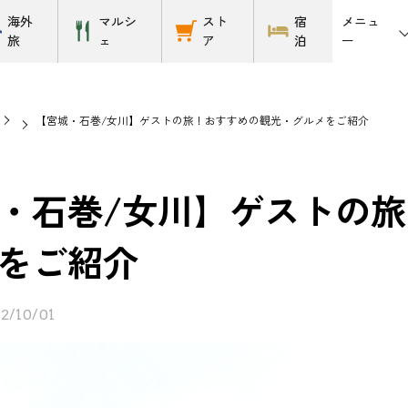
メニュ
海外
マルシ
スト
宿
ー
旅
ェ
ア
泊
【宮城・石巻/女川】ゲストの旅！おすすめの観光・グルメをご紹介
・石巻/女川】ゲストの
をご紹介
2/10/01