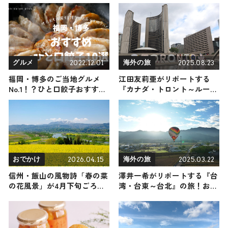
け
をリポート
2022.12.01
2025.08.23
グルメ
海外の旅
福岡・博多のご当地グルメ
江田友莉亜がリポートする
No.1！？ひと口餃子おすすめ
『カナダ・トロント～ルーネ
10選！
ンバーグ」の旅！おすすめ観
光スポットやグルメを紹介
2025年8月23日放送
2026.04.15
2025.03.22
おでかけ
海外の旅
信州・飯山の風物詩「春の菜
澤井一希がリポートする『台
の花風景」が4月下旬ごろ見
湾・台東～台北』の旅！おす
頃を迎えます ♪ 絶対行くべ
すめ観光スポットやグルメを
き菜の花スポット、グルメや
紹介 2025年3月22日放送
温泉などイチオシのモデルコ
ースをご紹介！｜長野県