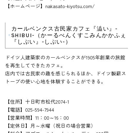
【ホームページ】nakasato-kiyotsu.com/
カールベンクス古民家カフェ『澁い』-
SHIBUI-（かーるべんくすこみんかかふぇ
『しぶい』-しぶい-）
ドイツ人建築家のカールベンクスが1905年創業の旅館
を再生してできたカフェ。
店内では古民家の趣を感じられるほか、ドイツ製薪ス
トーブの使い心地を体験することができる。
【住所】十日町市松代2074-1
【電話】025-594-7944
【営業時間】11：00～16：00
【定休日】月～水曜（祝日の場合営業）