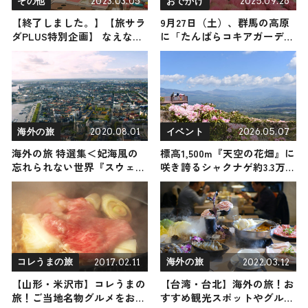
2023.03.05
2025.09.26
その他
おでかけ
【終了しました。】【旅サラ
9月27日（土）、群馬の高原
ダPLUS特別企画】 なえなの
に「たんばらコキアガーデ
チョイスのカワイイ台湾雑貨
ン」がオープン！赤く染まる
と織田奈那サイン入りチェキ
コキアの絨毯を家族や愛犬と
プレゼント！抽選で8名様に
楽しもう
当たる！
2020.08.01
2026.05.07
海外の旅
イベント
海外の旅 特選集＜妃海風の
標高1,500m『天空の花畑』に
忘れられない世界『スウェー
咲き誇るシャクナゲ約3.3万
デン＆アメリカ西海岸』＞
本！「第23回浅間高原シャク
ナゲ園まつり」が5月8日から
開催 / 群馬県嬬恋村
2017.02.11
2022.03.12
コレうまの旅
海外の旅
【山形・米沢市】コレうまの
【台湾・台北】海外の旅！お
旅！ご当地名物グルメをお届
すすめ観光スポットやグルメ