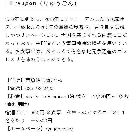
ryugon（りゅうごん）
1969年に創業し、2019年にリニューアルした古民家ホ
テル。築およそ200年の豪農の屋敷を、古き良さは残
しつつリノベーション。雪国を感じられる内装にこだ
わっており、中門造という雪国独特の様式を用いてい
る。お食事では、米どころで有名な地元魚沼産のコシ
ヒカリを味わうことができる。
【住所】南魚沼市坂戸1-6
【電話】025-772-3470
【料金】Villa Suite Premium 1泊2食付 47,420円～（2名
1室利用時）
宿酒 仙七 660円 ※食事「和牛・のどぐろコース」1
名あたり ＋5,500円
【ホームページ】ryugon.co.jp/