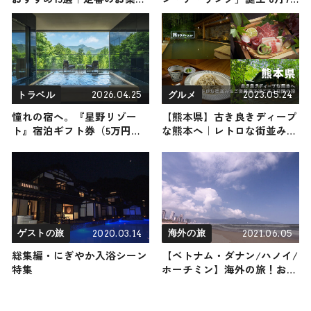
からかわいいお土産・ばらま
日より発売へ
き用まで幅広く紹介
2026.04.25
2023.05.24
トラベル
グルメ
憧れの宿へ。『星野リゾー
【熊本県】古き良きディープ
ト』宿泊ギフト券（5万円
な熊本へ｜レトロな街並み＆
分）を1名様にプレゼント！
ご褒美宿で過ごす２日間の旅
｜旅サラダPLUS特別企画
2020.03.14
2021.06.05
ゲストの旅
海外の旅
総集編・にぎやか入浴シーン
【ベトナム・ダナン/ハノイ/
特集
ホーチミン】海外の旅！おす
すめ観光スポットやグルメを
リポート