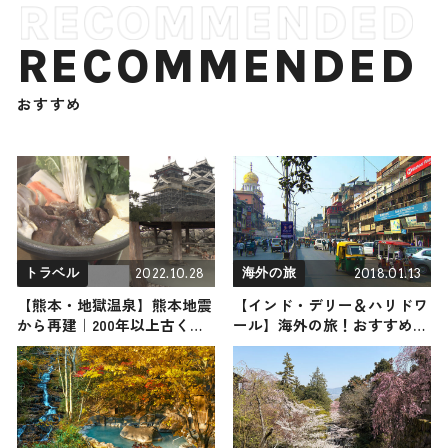
RECOMMENDED
おすすめ
2022.10.28
2018.01.13
トラベル
海外の旅
【熊本・地獄温泉】熊本地震
【インド・デリー＆ハリドワ
から再建｜200年以上古くか
ール】海外の旅！おすすめ観
ら続く湯治場をご紹介
光スポットやグルメをリポー
ト