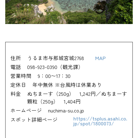
住所
うるま市与那城宮城2768
MAP
電話
098-923-0390（観光課）
営業時間
9：00〜17：30
定休日
年中無休 ※台風時は休業あり
料金
ぬちまーす（250g） 1,242円／ぬちまーす
顆粒（250g） 1,404円
ホームページ
nuchima-su.co.jp
https://tsplus.asahi.co.
スポット詳細ページ
jp/spot/1800073/