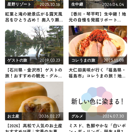
2025.10.16
2026.04.04
星野リゾート
生中継
紅葉と滝の絶景広がる露天風
【香川・琴平町】生中継！地
呂をひとり占め！ 奥入り瀬
元の自慢を発掘リポート
渓流ホテル by 星野リゾート
2026年4月4日放送
で「秋の贅沢紅葉温泉」がス
タート / 青森県十和田市
2019.03.23
2025.11.08
ゲストの旅
コレうまの旅
【石川県・金沢市】ゲストの
大仁田美咲が行く『福島県・
旅！おすすめの観光・グルメ
福島市』コレうまの旅！地元
をご紹介
の人おすすめのご当地名物グ
ルメ3選 2025年11月8日放送
2026.02.27
2024.07.30
お土産
グルメ
【2026】高松で人気のお土産
ミスド、色鮮やかな「白いポ
おすすめ15選｜定番のお菓子
ン・デ・リング」誕生 8月7