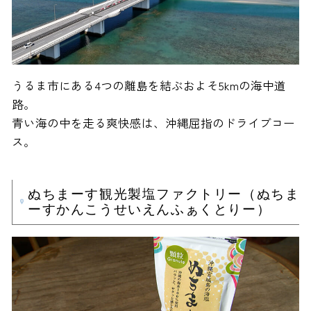
うるま市にある4つの離島を結ぶおよそ5kmの海中道
路。
青い海の中を走る爽快感は、沖縄屈指のドライブコー
ス。
ぬちまーす観光製塩ファクトリー（ぬちま
ーすかんこうせいえんふぁくとりー）