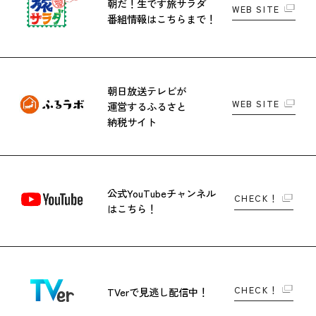
朝だ！生です旅サラダ
WEB SITE
番組情報はこちらまで！
朝日放送テレビが
WEB SITE
運営する
ふるさと
納税サイト
公式YouTubeチャンネル
CHECK！
はこちら！
CHECK！
TVerで
見逃し配信中！