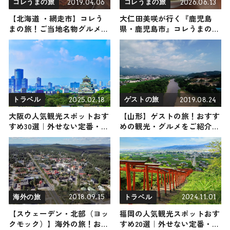
2019.04.06
2026.06.13
コレうまの旅
コレうまの旅
【北海道 ・網走市】コレう
大仁田美咲が行く『鹿児島
まの旅！ご当地名物グルメを
県・鹿児島市』コレうまの
お届け
旅！地元の人おすすめのご当
地名物グルメ3選 2026年6月13
日放送
2025.02.18
2019.08.24
トラベル
ゲストの旅
大阪の人気観光スポットおす
【山形】ゲストの旅！おすす
すめ30選｜外せない定番・名
めの観光・グルメをご紹介
所から穴場まで見どころ満載
2019年8月24日放送
の観光地を紹介
2018.09.15
2024.11.01
海外の旅
トラベル
【スウェーデン・北部（ヨッ
福岡の人気観光スポットおす
クモック）】海外の旅！おす
すめ20選｜外せない定番・名