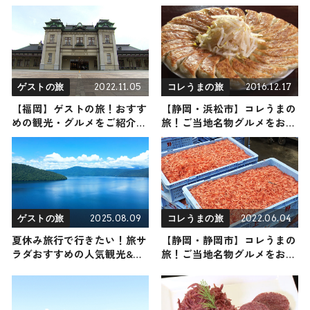
すめ観光スポットやグルメを
所から穴場まで見どころ満載
リポート
の観光地を紹介
2022.11.05
2016.12.17
ゲストの旅
コレうまの旅
【福岡】ゲストの旅！おすす
【静岡・浜松市】コレうまの
めの観光・グルメをご紹介
旅！ご当地名物グルメをお届
2022年11月5日放送
け
2025.08.09
2022.06.04
ゲストの旅
コレうまの旅
夏休み旅行で行きたい！旅サ
【静岡・静岡市】コレうまの
ラダおすすめの人気観光&グ
旅！ご当地名物グルメをお届
ルメスポット【ゲストの旅総
け 2022年6月4日放送
集編】2025年8月9日放送