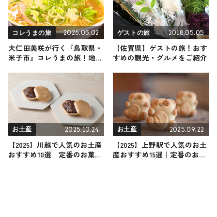
2026.05.02
2018.05.05
コレうまの旅
ゲストの旅
大仁田美咲が行く『鳥取県・
【佐賀県】ゲストの旅！おす
米子市』コレうまの旅！地元
すめの観光・グルメをご紹介
の人おすすめのご当地名物グ
ルメ3選 2026年5月2日放送
2025.10.24
2025.09.22
お土産
お土産
【2025】川越で人気のお土産
【2025】上野駅で人気のお土
おすすめ10選｜定番のお菓子
産おすすめ15選｜定番のお菓
からおしゃれなお土産・ばら
子から上野駅限定のお土産ま
まき用まで幅広く紹介
で幅広く紹介