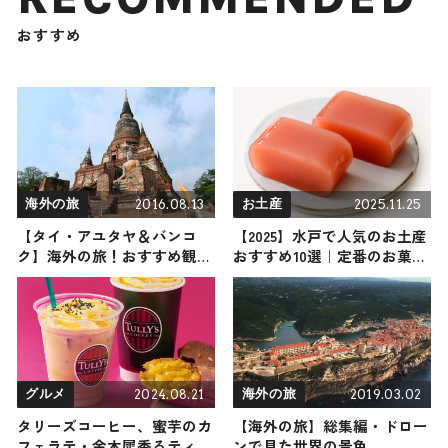
おすすめ
2016.08.13
2025.11.25
海外の旅
お土産
【タイ・アユタヤ＆バンコ
【2025】水戸で人気のお土産
ク】海外の旅！おすすめ観光
おすすめ10選｜定番のお菓子
スポットやグルメをリポート
から日持ちするお土産・ばら
まき用まで幅広く紹介
2024.08.21
2019.03.02
グルメ
海外の旅
タリーズコーヒー、蜜芋のカ
【海外の旅】総集編・ドロー
フェラテ・金木犀香るティー
ンで見た世界の景色