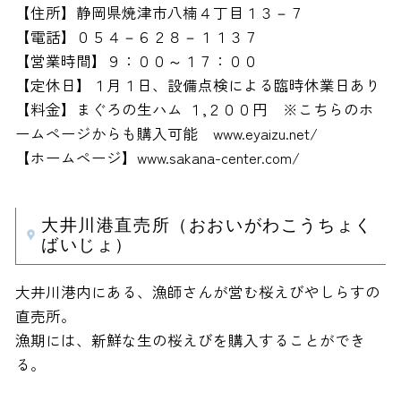
【住所】静岡県焼津市八楠４丁目１３－７
【電話】０５４－６２８－１１３７
【営業時間】９：００～１７：００
【定休日】１月１日、設備点検による臨時休業日あり
【料金】まぐろの生ハム １,２００円 ※こちらのホ
ームページからも購入可能 www.eyaizu.net/
【ホームページ】www.sakana-center.com/
大井川港直売所（おおいがわこうちょく
ばいじょ）
大井川港内にある、漁師さんが営む桜えびやしらすの
直売所。
漁期には、新鮮な生の桜えびを購入することができ
る。