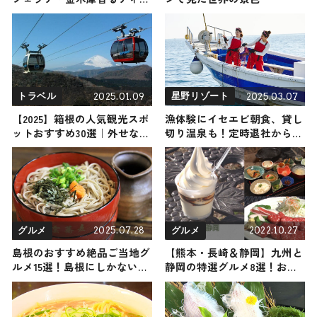
など秋を感じる3種類のドリ
ンク8月28日より登場
2025.01.09
2025.03.07
トラベル
星野リゾート
【2025】箱根の人気観光スポ
漁体験にイセエビ朝食、貸し
ットおすすめ30選｜外せない
切り温泉も！定時退社から始
定番・名所から穴場まで見ど
まる「リゾナーレ熱海」の
ころ満載の観光地を紹介
「今日は定時で帰ります～ご
褒美漁旅～」
2025.07.28
2022.10.27
グルメ
グルメ
島根のおすすめ絶品ご当地グ
【熊本・長崎＆静岡】九州と
ルメ15選！島根にしかない名
静岡の特選グルメ8選！お肉
物から人気の名店11選も紹介
お魚スイーツまでをご紹介