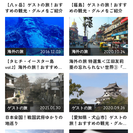
【八ヶ岳】ゲストの旅！おす
【福島】ゲストの旅！おすす
すめの観光・グルメをご紹介
めの観光・グルメをご紹介
2016.12.03
2020.10.24
海外の旅
海外の旅
【タヒチ・イースター島
海外の旅 特選集＜江田友莉
vol.2】海外の旅！おすすめ観
亜の忘れられない世界③『イ
光スポットやグルメをリポー
ンド編』＞
ト
2021.01.30
2020.09.26
ゲストの旅
ゲストの旅
日本全国！戦国武将ゆかりの
【愛知県・犬山市】ゲストの
地巡り
旅！おすすめの観光・グルメ
をご紹介