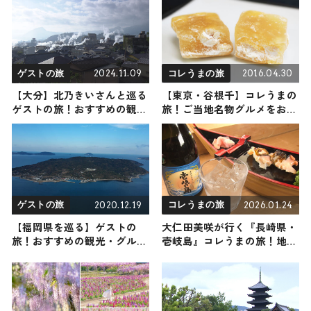
2024.11.09
2016.04.30
ゲストの旅
コレうまの旅
【大分】北乃きいさんと巡る
【東京・谷根千】コレうまの
ゲストの旅！おすすめの観
旅！ご当地名物グルメをお届
光・グルメをご紹介 2024年11
け
月9日放送
2020.12.19
2026.01.24
ゲストの旅
コレうまの旅
【福岡県を巡る】ゲストの
大仁田美咲が行く『長崎県・
旅！おすすめの観光・グルメ
壱岐島』コレうまの旅！地元
をご紹介
の人おすすめのご当地名物グ
ルメ3選 2026年1月24日放送