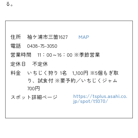
る。
住所
袖ケ浦市三箇1627
MAP
電話
0438-75-3050
営業時間
11：00～16：00 ※季節営業
定休日
不定休
料金
いちじく狩り 1名 1,100円 ※5個もぎ取
り、試食付 ※要予約／いちじくジャム
700円
https://tsplus.asahi.co.
スポット詳細ページ
jp/spot/t9370/