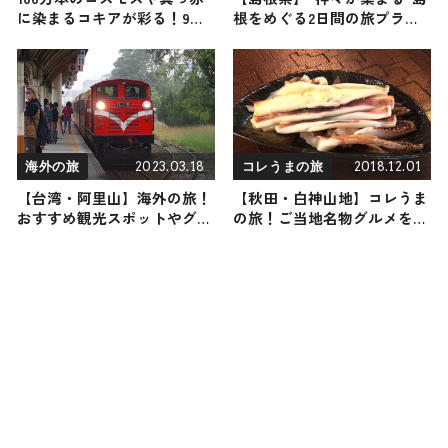
に染まるコキアが彩る！9月
根をめぐる2日間の旅プラン
27日（土）から福岡・海の中
をご紹介！
道海浜公園で「うみなか＊は
なまつり2025」がスタート
2023.03.18
2018.12.01
海外の旅
コレうまの旅
【台湾・阿里山】海外の旅！
【秋田・白神山地】コレうま
おすすめ観光スポットやグル
の旅！ご当地名物グルメをお
メをリポート
届け