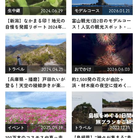
2024.06.29
2026.01.21
生中継
モデルコース
【新潟】なかまる印！地元の
富山観光1泊2日のモデルコー
自慢を発掘リポート 2024年6
ス！人気の観光スポット・名
月29日放送
所を満喫できる王道の旅程を
紹介
2024.04.21
2026.06.03
トラベル
おでかけ
【兵庫県・播磨】戸田れいが
約2,500発の花火が由比ヶ
登る！天空の稜線歩きが楽し
浜・材木座の夜空に煌めく！
める、景色の変化豊かな高御
『第78回鎌倉花火大会』が
位山（登山で頂きメシ！コラ
7/10開催、海面に扇状に広が
ボ企画）
る名物「水中花火」も登場｜
神奈川県鎌倉市
2025.09.19
2022.12.11
イベント
トラベル
100万本のコスモスや真っ赤
【島根県】”神々が集まる”島