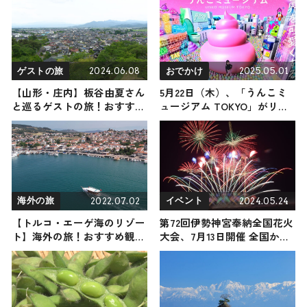
2024.06.08
2025.05.01
ゲストの旅
おでかけ
【山形・庄内】板谷由夏さん
5月22日（木）、「うんこミ
と巡るゲストの旅！おすすめ
ュージアム TOKYO」がリニ
の観光・グルメをご紹介
ューアルオープン！ 「うん
2024年6月8日放送
こ動物ダービー」など楽しい
コンテンツが新登場
2022.07.02
2024.05.24
海外の旅
イベント
【トルコ・エーゲ海のリゾー
第72回伊勢神宮奉納全国花火
ト】海外の旅！おすすめ観光
大会、7月13日開催 全国から
スポットやグルメをリポート
花火師集結で7,000発打ち上
がる