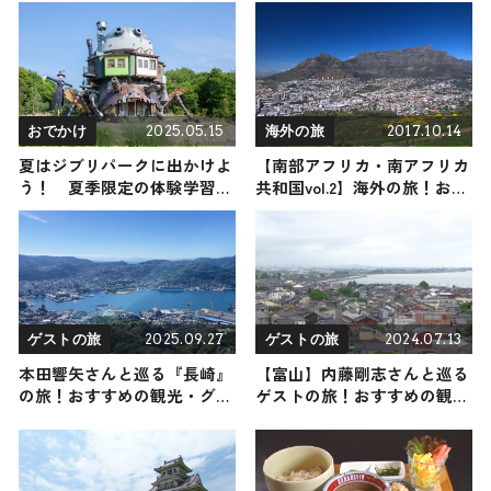
グルメをご紹介 2026年6月20
子から名古屋限定・おしゃれ
日放送
なお土産・ばらまき用まで幅
広く紹介
2025.05.15
2017.10.14
おでかけ
海外の旅
夏はジブリパークに出かけよ
【南部アフリカ・南アフリカ
う！ 夏季限定の体験学習や
共和国vol.2】海外の旅！おす
朝食の新メニューが登場
すめ観光スポットやグルメを
リポート
2025.09.27
2024.07.13
ゲストの旅
ゲストの旅
本田響矢さんと巡る『長崎』
【富山】内藤剛志さんと巡る
の旅！おすすめの観光・グル
ゲストの旅！おすすめの観
メをご紹介 2025年9月27日放
光・グルメをご紹介 2024年7
送
月13日放送