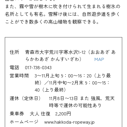
また、霧や雪が樹木に吹き付けられて生まれる樹氷の
名所としても有名。雪解け後には、自然遊歩道を歩く
ことができ数多くの高山植物を観察できる。
住所
青森市大字荒川字寒水沢1-12（おおあざ あ
らかわあざ かんすいざわ）
MAP
電話
017-738-0343
営業時間
3〜11月上旬 9：00〜16：20（上り最
終）／11月中旬〜2月末 9：00〜15：
40（上り最終）
運休（定休日）
11月8日〜13日 また 強風、荒天
時等で運休の可能性あり
乗車券
大人 往復 2,200円
ホームページ
www.hakkoda-ropeway.jp