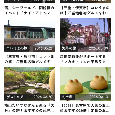
鴨川シーワールド、閉館後の
【三重・伊賀市】コレうまの
イベント「ナイトアドベンチ
旅！ご当地名物グルメをお届
ャー」開催 動物たちの寝姿
け
を観察
2016.05.21
2026.05.09
コレうまの旅
海外の旅
【三重県・鳥羽市】コレうま
江田友莉亜がリポートする
の旅！ご当地名物グルメをお
『マカオ・マカオ半島＆タイ
届け
パ・ヴィレッジ』の旅！おす
すめ観光スポットやグルメを
紹介 2026年5月9日放送
2026.06.20
2026.06.10
ゲストの旅
お土産
横山だいすけさんと巡る『大
【2026】名古屋で人気のお土
分』の旅！おすすめの観光・
産おすすめ39選｜定番のお菓