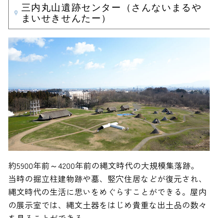
三内丸山遺跡センター（さんないまるや
まいせきせんたー）
約5900年前～4200年前の縄文時代の大規模集落跡。
当時の掘立柱建物跡や墓、竪穴住居などが復元され、
縄文時代の生活に思いをめぐらすことができる。屋内
の展示室では、縄文土器をはじめ貴重な出土品の数々
を見ることができる。