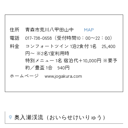
住所
青森市荒川八甲田山中
MAP
電話
017-738-0658（受付時間10：00〜22：00）
料金
コンフォートツイン 1泊2食付 1名 25,400
円〜 ※2名1室利用時
特別メニュー 1名 宿泊代＋10,000円 ※要予
約／豊盃 1合 940円
ホームページ
www.jogakura.com
奥入瀬渓流（おいらせけいりゅう）