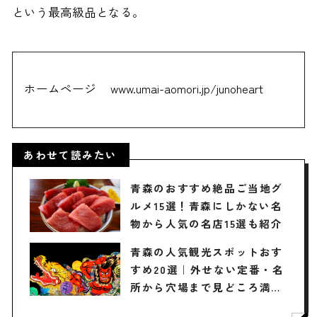
という最高級品となる。
ホームページ
www.umai-aomori.jp/junoheart
あわせて読みたい
青森のおすすめ絶品ご当地グ
ルメ15選！青森にしかない名
物から人気の名店15選も紹介
青森の人気観光スポットおす
すめ20選｜外せない定番・名
所から穴場まで見どころ満載
の観光地を紹介