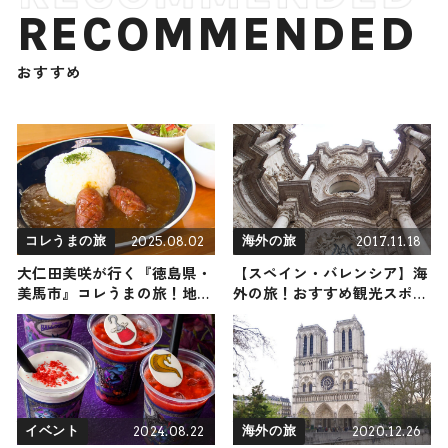
RECOMMENDED
おすすめ
2025.08.02
2017.11.18
コレうまの旅
海外の旅
大仁田美咲が行く『徳島県・
【スペイン・バレンシア】海
美馬市』コレうまの旅！地元
外の旅！おすすめ観光スポッ
の人おすすめのご当地名物グ
トやグルメをリポート
ルメ4選 2025年8月2日放送
2024.08.22
2020.12.26
イベント
海外の旅