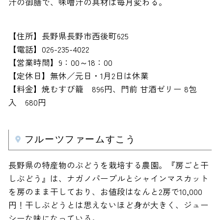
汁の御膳で、味噌汁の具材は毎月変わる。
【住所】長野県長野市西後町625
【電話】026-235-4022
【営業時間】9：00～18：00
【定休日】無休／元日・1月2日は休業
【料金】焼むすび籠 896円、門前 甘酒ゼリー 8包
入 680円
フルーツファームすこう
長野県の特産物のぶどうを栽培する農園。『房ごと干
しぶどう』は、ナガノパープルとシャインマスカット
を房のまま干しており、お値段はなんと2房で10,000
円！干しぶどうとは思えないほど身が大きく、ジュー
シーな味になっている。