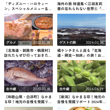
「ディズニー・ハロウィー
海外の旅 特選集＜江田友莉
ン」スペシャルメニュー＆グ
亜の忘れられない世界⑤『フ
ッズ公開 初登場のドリンク
ランス編』＞
など登場
2022.10.28
2026.02.28
グルメ
ゲストの旅
【北海道・釧路市・鶴居村】
橘ケンチさんと巡る『北海
訪れたらぜひ行っておきたい
道・網走〜知床』の旅！おす
お店3選｜地元で作られた美
すめの観光・グルメをご紹介
味しい食材と人気の絶品料理
2026年2月28日放送
を紹介
2023.03.18
2024.06.29
生中継
生中継
【和歌山県・白浜町】なかま
【新潟】なかまる印！地元の
る印！地元の自慢を発掘リポ
自慢を発掘リポート 2024年6
ート
月29日放送