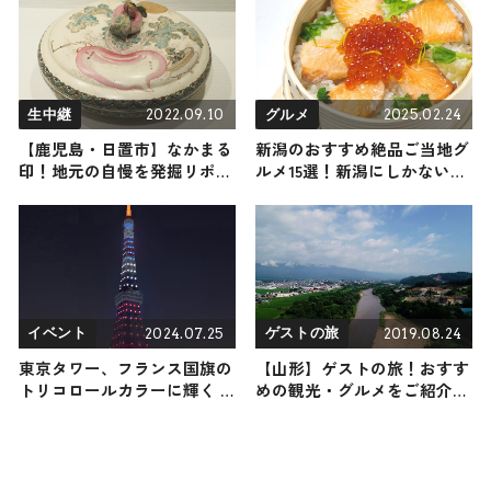
2022.09.10
2025.02.24
生中継
グルメ
【鹿児島・日置市】なかまる
新潟のおすすめ絶品ご当地グ
印！地元の自慢を発掘リポー
ルメ15選！新潟にしかない名
ト
物から人気の名店11選も紹介
2024.07.25
2019.08.24
イベント
ゲストの旅
東京タワー、フランス国旗の
【山形】ゲストの旅！おすす
トリコロールカラーに輝く 7
めの観光・グルメをご紹介
月26日のパリ五輪開幕にあわ
2019年8月24日放送
せ