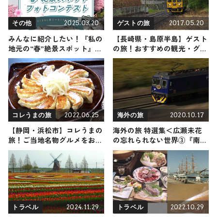
2025.03.20
2017.05.20
その他
ゲストの旅
みんなに紹介したい！『私の
【長崎県・島原半島】ゲスト
地元の“春”絶景スポット』フ
の旅！おすすめの観光・グル
ォトコンテスト開催・
メをご紹介
Instagram特別企画
2022.06.25
2020.10.17
コレうまの旅
海外の旅
【静岡・浜松市】コレうまの
海外の旅 特選集＜広瀬未花
旅！ご当地名物グルメをお届
の忘れられない世界③『南部
け
アフリカ編』＞
2024.11.29
2022.10.29
トラベル
トラベル