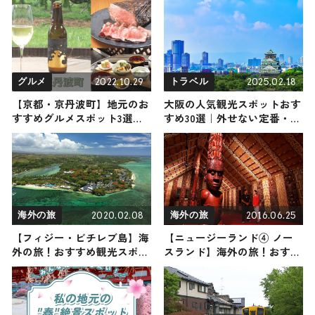
2022.10.29
2025.02.18
グルメ
トラベル
【京都・京丹波町】地元のお
大阪の人気観光スポットおす
すすめグルメスポット3選｜
すめ30選｜外せない定番・名
京丹波の”おいしい”をご紹介
所から穴場まで見どころ満載
の観光地を紹介
2020.02.08
2016.06.25
海外の旅
海外の旅
【フィジー・ビチレブ島】海
【ニュージーランド④ ノー
外の旅！おすすめ観光スポッ
スランド】海外の旅！おすす
トやグルメをリポート
め観光スポットやグルメをリ
ポート