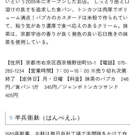
いという2006年にオープンしたお店。 しっとり感と口
溶けの良さを追求した食パン、トンカツは肉厚でボリ
ューム満点！バブカのカスタードは米粉で作られてい
て、粘り気があり濃厚で食べ応えのあるクリーム。抹
茶は、京都宇治の香りが良く発色の良い石臼挽きの抹
茶を使用している。
【住所】京都市右京区西京極野田町59-1 【電話】075-
285-1234 【営業時間】7：00～18：00 ※売り切れ次第
終了 【定休日】月・日曜 【料金】抹茶のバブカ 248
円／食パン 1斤 345円／ジャンボトンカツサンド
405円
半兵衛麸（はんべえふ）
1689年創業、お麸は毎日自社工場で手間隙をかけて作