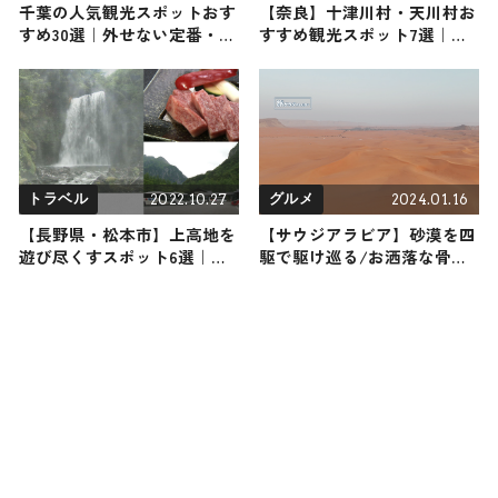
千葉の人気観光スポットおす
【奈良】十津川村・天川村お
すめ30選｜外せない定番・名
すすめ観光スポット7選｜パ
所から穴場まで見どころ満載
ワースポット巡る1day旅行プ
の観光地を紹介
ランをご紹介
2022.10.27
2024.01.16
トラベル
グルメ
【長野県・松本市】上高地を
【サウジアラビア】砂漠を四
遊び尽くすスポット6選｜ア
駆で駆け巡る/お洒落な骨董
クティビティから絶品グルメ
探しetc.
までご紹介