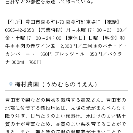
白肝などの部位を厳選して作っている。
【住所】豊田市喜多町1-70 喜多町駐車場1F 【電話】
0565-42-2858 【営業時間】月～木曜 17：00～23：00／
金・土曜 17：00～24：00 【定休日】日曜 【料金】和
牛ホホ肉の赤ワイン煮 2,300円／三河豚のパテ・ド・
カンパーニュ 950円 ブレッツェル 350円／パウラー
ナ 300ml 780円
梅村農園（うめむらのうえん）
豊田市で梨などの果物を栽培する農家さん。豊田市の
北部に位置する猿投地区は、太陽の光がまんべんなく
降り注ぎ、日当たりのよい傾斜地、水はけのよい粘土
質の土が豊富なため、品質のよい梨を育てることがで
きる。また、朝と晩の気温の温度差が大きいことで、