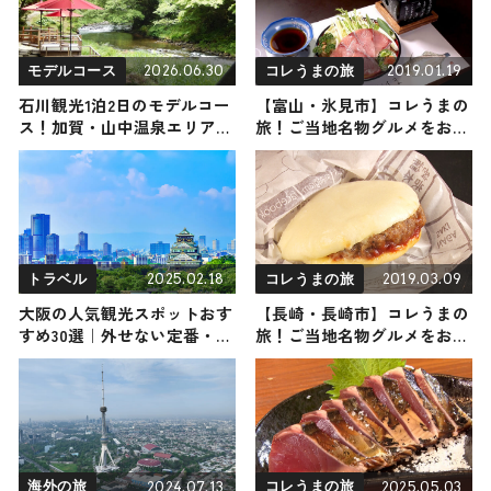
2026.06.30
2019.01.19
モデルコース
コレうまの旅
石川観光1泊2日のモデルコー
【富山・氷見市】コレうまの
ス！加賀・山中温泉エリアの
旅！ご当地名物グルメをお届
人気スポット・名所を満喫で
け
きる王道の旅程を紹介
2025.02.18
2019.03.09
トラベル
コレうまの旅
大阪の人気観光スポットおす
【長崎・長崎市】コレうまの
すめ30選｜外せない定番・名
旅！ご当地名物グルメをお届
所から穴場まで見どころ満載
け
の観光地を紹介
2024.07.13
2025.05.03
海外の旅
コレうまの旅