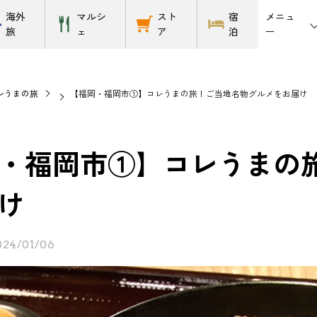
メニュ
海外
マルシ
スト
宿
ー
旅
ェ
ア
泊
レうまの旅
【福岡・福岡市①】コレうまの旅！ご当地名物グルメをお届け
・福岡市①】コレうまの
け
024/01/06