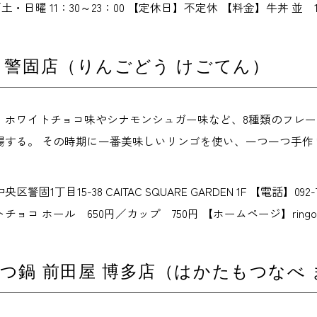
0／土・日曜 11：30～23：00 【定休日】不定休 【料金】牛丼 並 1,00
 警固店（りんごどう けごてん）
、ホワイトチョコ味やシナモンシュガー味など、8種類のフレ
場する。 その時期に一番美味しいリンゴを使い、一つ一つ手作
固1丁目15-38 CAITAC SQUARE GARDEN 1F 【電話】092
ョコ ホール 650円／カップ 750円 【ホームページ】ringo-d
つ鍋 前田屋 博多店（はかたもつなべ