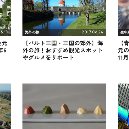
6.13
2017.06.24
海外の旅
生中
地元
【バルト三国・三国の郊外】海
【
年6
外の旅！おすすめ観光スポット
元の
やグルメをリポート
11