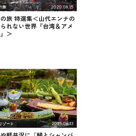
2020.08.15
の旅
の旅 特選集＜山代エンナの
れられない世界『台湾＆アメ
カ』＞
2025.06.13
リゾート
のや軽井沢に「鰻とシャンパ