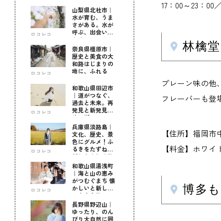
17：00～23：0
山梨県北杜市｜
水が育む、うま
さがある。水が
呼ぶ、出会いが
ロコレコ
ある。
林檎堂
奈良県橿原市｜
歴史と美食の大
和路はじまりの
地に、ふれる
ロコレコ
プレーン味の他
和歌山県田辺市
｜道がつなぐ、
フレーバーも登
過去と未来。再
発見と新発見の
ロコレコ
待つ街へ
兵庫県淡路島｜
【住所】福岡市中央区警
文化、歴史、景
色にグルメ！ふ
【料金】ホワイトチ
るきをたずねて
ロコレコ
新しきを知る旅
和歌山県湯浅町
｜海と山の恵み
がつむぐまち 懐
博多も
かしいと新しい
ロコレコ
に出会う旅
長野県野辺山｜
ゆったり、のん
びり大自然に囲