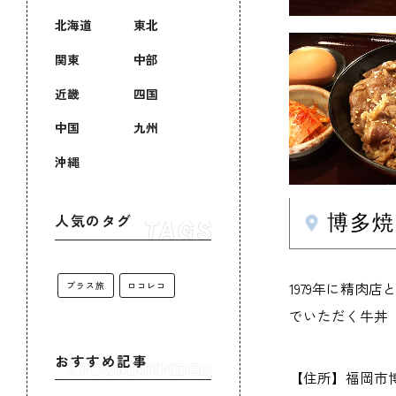
北海道
東北
関東
中部
近畿
四国
中国
九州
沖縄
博多焼
人気のタグ
1979年に精
プラス旅
ロコレコ
でいただく牛丼
おすすめ記事
【住所】福岡市博多区