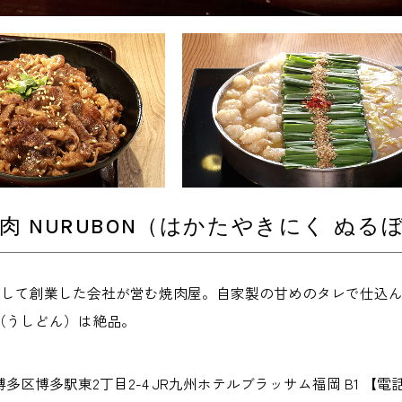
肉 NURUBON（はかたやきにく ぬる
肉店として創業した会社が営む焼肉屋。自家製の甘めのタレで仕込
（うしどん）は絶品。
博多駅東2丁目2-4 JR九州ホテルブラッサム福岡 B1 【電話】092