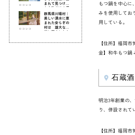
もつ鍋を中心に
まれて見つけ
ロコレコ
た！私だけの優
みを使用してお
しい自分時間
群馬県川場村｜
美しい湧水に恵
用している。
まれた安らぎの
村は 雄大な自
ロコレコ
然に育まれた心
のふるさと
【住所】福岡市博多区
金】和牛もつ鍋 みそ
石蔵酒
明治3年創業の
り、併設されて
【住所】福岡市博多