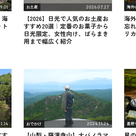
9.01
2026.07.27
お土産
海外
】海
【2026】日光で人気のお土産お
海外
ット
すすめ20選｜定番のお菓子から
忘
日光限定、女性向け、ばらまき
リ
用まで幅広く紹介
1.14
2024.11.24
おでかけ
星野
すす
【山梨・羅漢寺山】大パノラマ
星