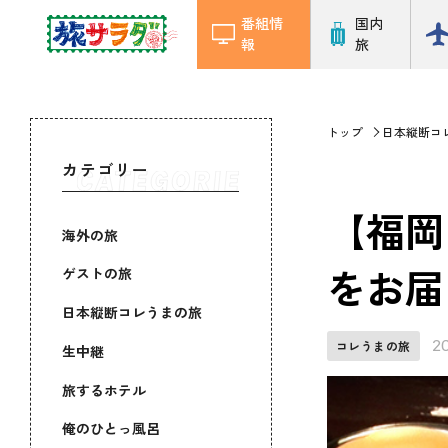
番組情
国内
報
旅
トップ
日本縦断コ
カテゴリー
【福岡
海外の旅
をお届
ゲストの旅
日本縦断コレうまの旅
2
コレうまの旅
生中継
旅するホテル
俺のひとっ風呂