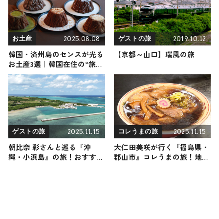
2025.08.08
2019.10.12
お土産
ゲストの旅
韓国・済州島のセンスが光る
【京都～山口】瑞風の旅
お土産3選｜韓国在住の“旅サ
ラダガイド”がおすすめ！
2025.11.15
2025.11.15
ゲストの旅
コレうまの旅
朝比奈 彩さんと巡る『沖
大仁田美咲が行く『福島県・
縄・小浜島』の旅！おすすめ
郡山市』コレうまの旅！地元
の観光・グルメをご紹介
の人おすすめのご当地名物グ
2025年11月15日放送
ルメ4選 2025年11月15日放送