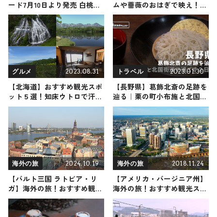
ード7月10日より発売 白桃＆
ムや薔薇のおはぎで映え！/
アールグレイケーキ・クッキ
おすすめパン屋3選
ー＆クリームドーナツ再登場
など
2023.08.31
2023.01.30
グルメ
トラベル
【北海道】おすすめ観光スポ
【長野県】葛飾北斎の足跡を
ット５選！知床ウトロで汗を
辿る｜栗の町小布施と北国街
流し整う旅
道で過ごす２日間
2024.10.19
2018.11.24
海外の旅
海外の旅
【バルト三国 ラトビア・リ
【アメリカ・バージニア州】
ガ】海外の旅！おすすめ観光
海外の旅！おすすめ観光スポ
スポットやグルメをリポート
ットやグルメをリポート
2024年10月19日放送