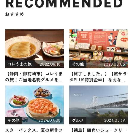
RECOMMENDED
おすすめ
2022.06.18
2023.03.05
コレうまの旅
その他
【静岡・御前崎市】コレうま
【終了しました。】【旅サラ
の旅！ご当地名物グルメをお
ダPLUS特別企画】 なえなの
届け
チョイスのカワイイ台湾雑貨
と織田奈那サイン入りチェキ
プレゼント！抽選で8名様に
当たる！
2024.07.08
2024.03.19
その他
グルメ
スターバックス、夏の新作フ
【徳島】四角いシュークリー