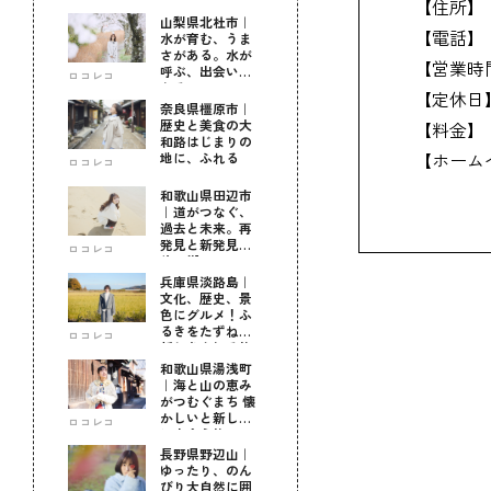
【住所】
山梨県北杜市｜
【電話】
水が育む、うま
さがある。水が
【営業時
呼ぶ、出会いが
ロコレコ
ある。
【定休日
奈良県橿原市｜
歴史と美食の大
【料金】
和路はじまりの
【ホーム
地に、ふれる
ロコレコ
和歌山県田辺市
｜道がつなぐ、
過去と未来。再
発見と新発見の
ロコレコ
待つ街へ
兵庫県淡路島｜
文化、歴史、景
色にグルメ！ふ
るきをたずねて
ロコレコ
新しきを知る旅
和歌山県湯浅町
｜海と山の恵み
がつむぐまち 懐
かしいと新しい
ロコレコ
に出会う旅
長野県野辺山｜
ゆったり、のん
びり大自然に囲