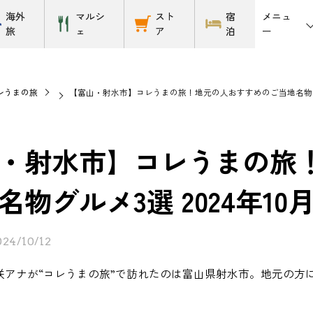
メニュ
海外
マルシ
スト
宿
ー
旅
ェ
ア
泊
レうまの旅
【富山・射水市】コレうまの旅！地元の人おすすめのご当地名物グルメ
・射水市】コレうまの旅
物グルメ3選 2024年10
024/10/12
咲アナが“コレうまの旅”で訪れたのは富山県射水市。地元の方