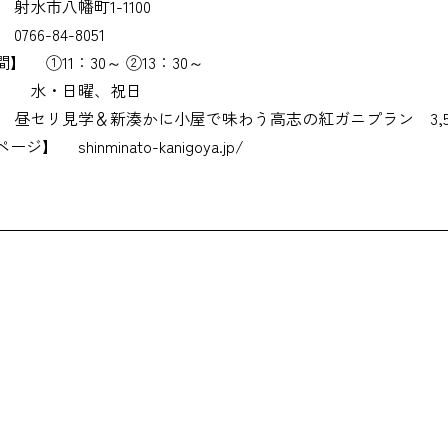
射水市八幡町1-1100
0766-84-8051
間】
①11：30～ ②13：30～
】
水・日曜、祝日
昼セリ見学＆新湊かに小屋で味わう高志の紅ガニプラン 3,5
ページ】
shinminato-kanigoya.jp/