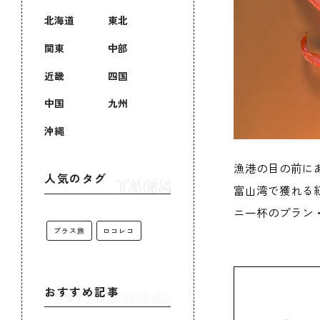
北海道
東北
関東
中部
近畿
四国
中国
九州
沖縄
漁港の目の前に
人気のタグ
富山湾で獲れる
ニ一杯のプラン
プラス旅
ロコレコ
おすすめ記事