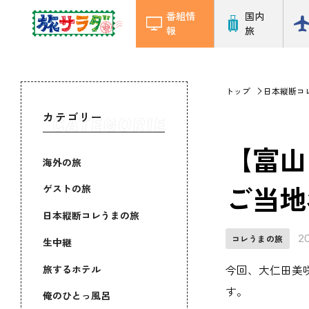
番組情
国内
報
旅
トップ
日本縦断コ
カテゴリー
【富山
海外の旅
ご当地名
ゲストの旅
日本縦断コレうまの旅
2
コレうまの旅
生中継
旅するホテル
今回、大仁田美
す。
俺のひとっ風呂