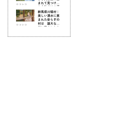
まれて見つけ
ロコレコ
た！私だけの優
しい自分時間
群馬県川場村｜
美しい湧水に恵
まれた安らぎの
村は 雄大な自
ロコレコ
然に育まれた心
のふるさと