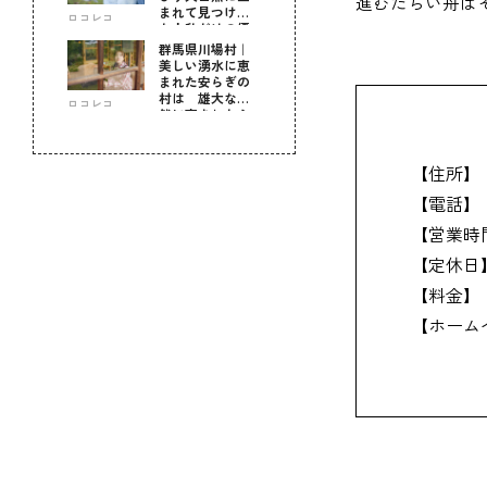
進むたらい舟は
まれて見つけ
ロコレコ
た！私だけの優
しい自分時間
群馬県川場村｜
美しい湧水に恵
まれた安らぎの
村は 雄大な自
ロコレコ
然に育まれた心
のふるさと
【住所】
【電話】
【営業時
【定休日
【料金】
【ホーム