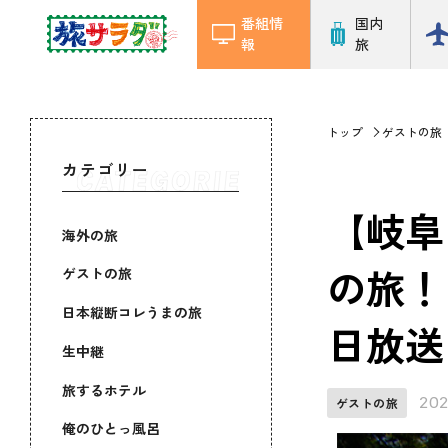
番組情
国内
報
旅
トップ
ゲストの旅
カテゴリー
【岐阜
海外の旅
の旅！
ゲストの旅
日本縦断コレうまの旅
日放送
生中継
旅するホテル
202
ゲストの旅
俺のひとっ風呂