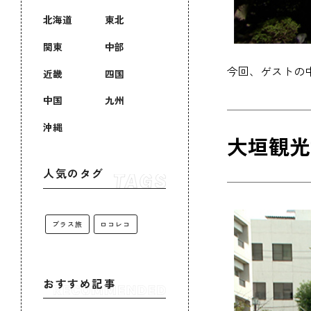
北海道
東北
関東
中部
今回、ゲストの
近畿
四国
中国
九州
沖縄
大垣観光
人気のタグ
プラス旅
ロコレコ
おすすめ記事