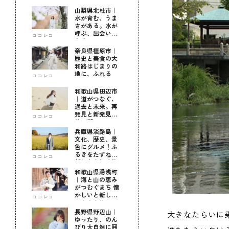
山梨県北杜市｜
水が育む、うま
さがある。水が
呼ぶ、出会いが
ロコレコ
ある。
奈良県橿原市｜
歴史と美食の大
和路はじまりの
地に、ふれる
ロコレコ
和歌山県田辺市
｜道がつなぐ、
過去と未来。再
発見と新発見の
ロコレコ
待つ街へ
兵庫県淡路島｜
文化、歴史、景
色にグルメ！ふ
るきをたずねて
ロコレコ
新しきを知る旅
和歌山県湯浅町
｜海と山の恵み
がつむぐまち 懐
かしいと新しい
ロコレコ
に出会う旅
長野県野辺山｜
大きなたらいに
ゆったり、のん
びり大自然に囲