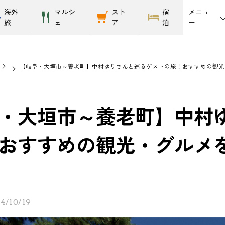
メニュ
海外
マルシ
スト
宿
ー
旅
ェ
ア
泊
【岐阜・大垣市～養老町】中村ゆりさんと巡るゲストの旅！おすすめの観光・グル
・大垣市～養老町】中村
おすすめの観光・グルメをご紹
4/10/19