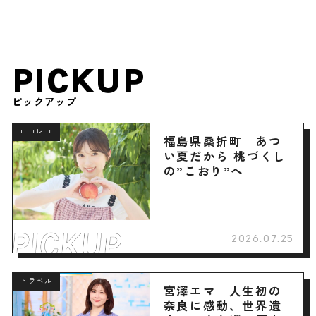
PICKUP
ピックアップ
ロコレコ
福島県桑折町｜あつ
い夏だから 桃づくし
の”こおり”へ
2026.07.25
トラベル
宮澤エマ 人生初の
奈良に感動、世界遺