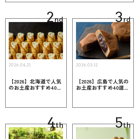
2
3
nd
rd
2026.04.21
2026.03.12
【2026】北海道で人気
【2026】広島で人気の
のお土産おすすめ40選
お土産おすすめ40選｜
｜定番のお菓子・スイ
定番のお菓子からおし
ーツから北海道でしか
ゃれなお土産・ばらま
買えない限定品、女性
き用、女性向けまで幅
向けまで幅広く紹介
広く紹介
4
5
th
th