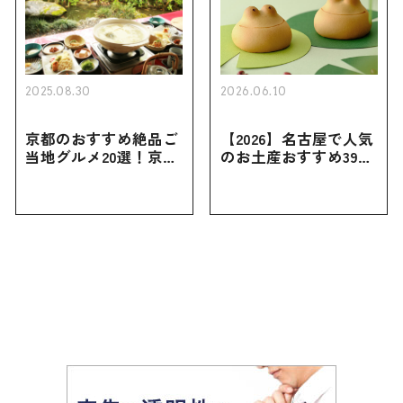
2025.08.30
2026.06.10
京都のおすすめ絶品ご
【2026】名古屋で人気
当地グルメ20選！京都
のお土産おすすめ39選
にしかない名物から人
｜定番のお菓子から名
気の名店17選も紹介
古屋限定・おしゃれな
お土産・ばらまき用ま
で幅広く紹介