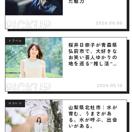
た魅力
2026.06.06
トラベル
桜井日奈子が青森県
弘前市で、大好きな
お笑い芸人ゆかりの
地を巡る“推し活”旅
へ
2026.05.16
ロコレコ
山梨県北杜市｜水が
育む、うまさがあ
る。水が呼ぶ、出会
いがある。