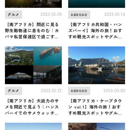
2023.10.05
2023.10.14
グルメ
ABROAD
【南アフリカ】間近に見る
【南アフリカ共和国・ハン
野生動物達に息をのむ｜カ
ズバーイ】海外の旅！おす
パマ私営保護区で過ごすサ
すめ観光スポットやグルメ
ファリ体験
をリポート
2023.10.17
2016.03.05
グルメ
ABROAD
【南アフリカ】大迫力のサ
【南アフリカ・ケープタウ
メを間近で見よう｜ハンス
ン vol.1】海外の旅！おす
バーイでのサメウォッチン
すめ観光スポットやグルメ
グとケープ植物区保護地域
をリポート
群を巡る旅