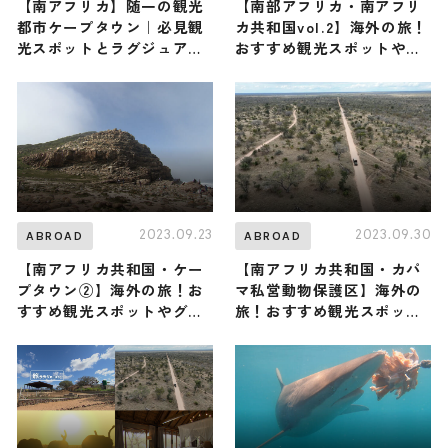
【南アフリカ】随一の観光
【南部アフリカ・南アフリ
都市ケープタウン｜必見観
カ共和国vol.2】海外の旅！
光スポットとラグジュアリ
おすすめ観光スポットやグ
ーホテルでご褒美ステイ
ルメをリポート
2023.09.23
2023.09.30
ABROAD
ABROAD
【南アフリカ共和国・ケー
【南アフリカ共和国・カパ
プタウン②】海外の旅！お
マ私営動物保護区】海外の
すすめ観光スポットやグル
旅！おすすめ観光スポット
メをリポート
やグルメをリポート