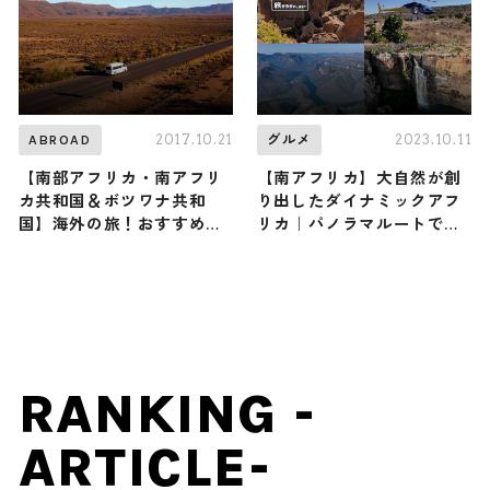
2017.10.21
2023.10.11
ABROAD
グルメ
【南部アフリカ・南アフリ
【南アフリカ】大自然が創
カ共和国＆ボツワナ共和
り出したダイナミックアフ
国】海外の旅！おすすめ観
リカ｜パノラマルートで大
光スポットやグルメをリポ
絶景を巡る２日間
ート
RANKING -
ARTICLE-