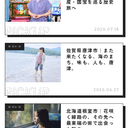
産・国宝を巡る歴史
旅へ
2026.07.18
ロコレコ
佐賀県唐津市｜また
来たくなる、海のま
ち。味も、人も、唐
津。
2026.06.27
ロコレコ
北海道根室市｜花咲
く線路の、その先へ
最東端の街で出会っ