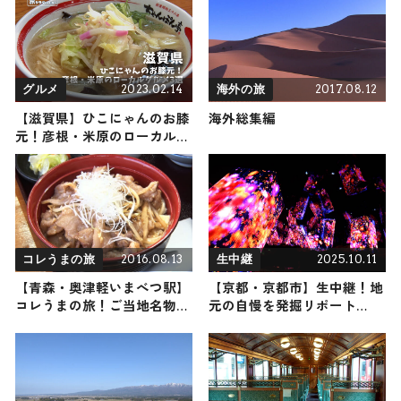
ランをご紹介
2023.02.14
2017.08.12
グルメ
海外の旅
【滋賀県】ひこにゃんのお膝
海外総集編
元！彦根・米原のローカルグ
ルメ3選
2016.08.13
2025.10.11
コレうまの旅
生中継
【青森・奥津軽いまべつ駅】
【京都・京都市】生中継！地
コレうまの旅！ご当地名物グ
元の自慢を発掘リポート
ルメをお届け
2025年10月11日放送