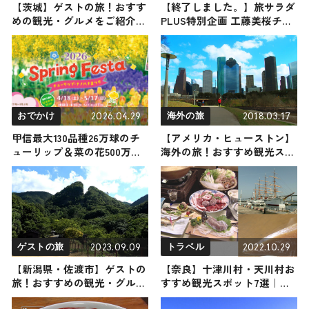
【茨城】ゲストの旅！おすす
【終了しました。】旅サラダ
めの観光・グルメをご紹介
PLUS特別企画 工藤美桜チョ
2021年7月10日放送
イス！オリジナルスカジャン
プレゼント！ 抽選で1名様に
当たる
2026.04.29
2018.03.17
おでかけ
海外の旅
甲信最大130品種26万球のチ
【アメリカ・ヒューストン】
ューリップ＆菜の花500万本
海外の旅！おすすめ観光スポ
が見ごろ！残雪の北アルプス
ットやグルメをリポート
を望む春の国営アルプスあづ
みの公園 / 長野県
2023.09.09
2022.10.29
ゲストの旅
トラベル
【新潟県・佐渡市】ゲストの
【奈良】十津川村・天川村お
旅！おすすめの観光・グルメ
すすめ観光スポット7選｜パ
をご紹介
ワースポット巡る1day旅行プ