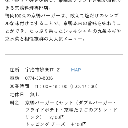
味・香り・硬さを誇る、最高級ブランド合鴨が堪能で
きる京鴨料理専門店。
鴨肉100％の京鴨バーガーは、敢えて塩だけのシンプ
ルな味付けにすることで、京鴨本来の旨味を味わうこ
とができ、たっぷり乗ったシャキシャキの九条ネギや
京水菜と相性抜群の大人気メニュー。
住所
宇治市妙楽171-21
MAP
電話
0774-39-8038
営業時間
11：00～18：00（L.O. 17：30）
定休日
無し
料金
京鴨バーガー Cセット（ダブルバーガー・
フライドポテト・京鴨たまごのプリン・ド
リンク） 2,100円
トッピング チーズ ＋100円