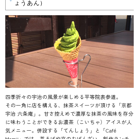
ょうあん）
四季折々の宇治の風景が楽しめる平等院表参道。
その一角に店を構える、抹茶スイーツが頂ける「京都
宇治 六条庵」。甘さ控えめで濃厚な抹茶の風味を存分
に味わうことができるお濃茶（こいちゃ）アイスが人
気メニュー。併設する「てんしょう」と「Café
Momiji」では、茶そばや京のおばんざい、創作ランチ