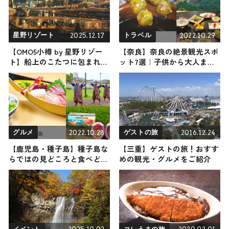
2025.12.17
2022.10.29
星野リゾート
トラベル
【OMO5小樽 by 星野リゾー
【奈良】奈良の絶景観光スポ
ト】船上のこたつに包まれて
ット7選｜子供から大人まで
白銀の街並みを眺める『小樽
楽しめるスポットをご紹介
運河こたつクルージング』が
今年も開催！ ルタオのオリ
ジナルスイーツも新登場
2022.10.28
2016.12.24
グルメ
ゲストの旅
【鹿児島・種子島】種子島な
【三重】ゲストの旅！おすす
らではの見どころと食べどこ
めの観光・グルメをご紹介
ろ5選｜観光名所、イベント
から食事処などをご紹介