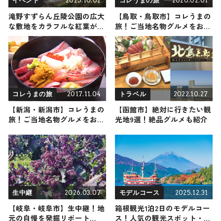
2025.10.02
2020.02.01
イベント
コレうまの旅
滝野すずらん丘陵公園の広大
【鳥取・鳥取市】コレうまの
な敷地をカラフルな紅葉が彩
旅！ご当地名物グルメをお届
る！ 10/4（土）から「たき
け
の紅葉まつり」開催 / 北海
道・札幌市
2017.11.04
2022.10.27
コレうまの旅
トラベル
【新潟・新潟市】コレうまの
【函館市】絶対に行きたい観
旅！ご当地名物グルメをお届
光地9選！絶品グルメも紹介
け
2026.03.07
2025.12.31
生中継
モデルコース
【岐阜・岐阜市】生中継！地
箱根観光1泊2日のモデルコー
元の自慢を発掘リポート
ス！人気の観光スポット・名