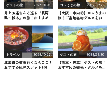
2026.01.31
2017.09.23
ゲストの旅
コレうまの旅
井上芳雄さんと巡る『長野
【大阪・市内②】コレうまの
県〜松本』の旅！おすすめの
旅！ご当地名物グルメをお届
観光・グルメをご紹介 2026
け
年1月31日放送
2022.10.27
2022.08.20
トラベル
ゲストの旅
北海道の道東行くならここ！
【熊本・天草】ゲストの旅！
おすすめ観光スポット6選
おすすめの観光・グルメをご
紹介