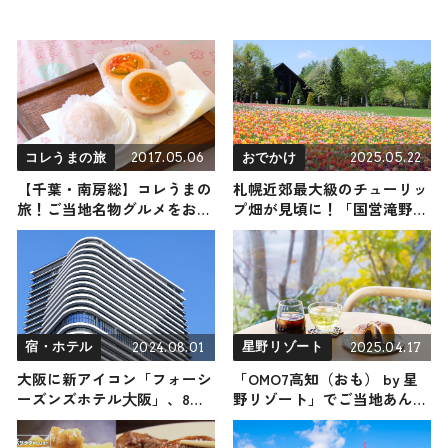
2017.05.06
2025.05.22
コレうまの旅
おでかけ
【千葉・南房総】コレうまの
札幌近郊最大級のチューリッ
旅！ご当地名物グルメをお届
プ畑が見頃に！「国営滝野す
け
ずらん丘陵公園」で約120品
種23万本のチューリップが咲
き誇る
2024.08.01
2025.04.17
宿・ホテル
星野リゾート
大阪に新アイコン「フォーシ
「OMO7高知（おも） by 星
ーズンズホテル⼤阪」、8月1
野リゾート」でご当地あんぱ
日開業 初の“モダン旅館”表
んに合うドリンクを決めよ
現の畳敷客室も
う！ 連続テレビ小説『あん