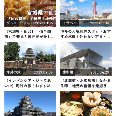
ぱん』放送に合わせたイベン
トが開催
2023.01.15
2025.03.06
グルメ
トラベル
【宮城県・仙台】「仙台朝
博多の人気観光スポットおす
市」で発見！地元民が愛して
すめ25選｜外せない定番・名
やまない名物グルメ５選
所から穴場まで見どころ満載
の観光地を紹介
2023.07.08
2023.04.29
海外の旅
生中継
【インドネシア・ジャワ島
【北海道・北広島市】なかま
vol.2】海外の旅！おすすめ観
る印！地元の自慢を発掘リポ
光スポットやグルメをリポー
ート
ト