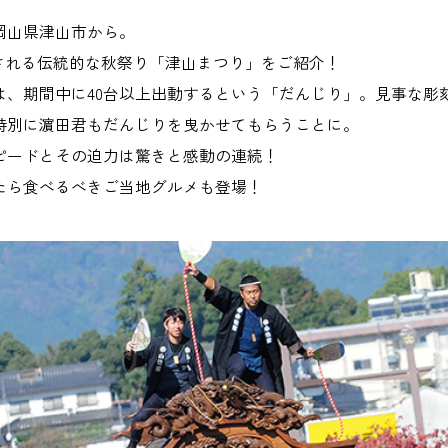
岡山県津山市から。
催される伝統的な秋祭り「津山まつり」をご紹介！
、期間中に40台以上出動するという「だんじり」。見事な彫刻
特別に濵田君もだんじりを曳かせてもらうことに。
ピードとその迫力は驚きと感動の連続！
たら食べるべきご当地グルメも登場！