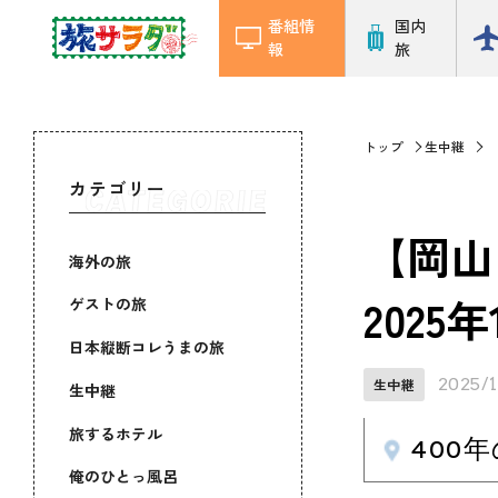
番組情
国内
報
旅
トップ
生中継
カテゴリー
【岡山
海外の旅
2025
ゲストの旅
日本縦断コレうまの旅
2025/
生中継
生中継
旅するホテル
400
俺のひとっ風呂