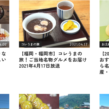
4.02
2021.04.17
コレうまの旅
お土
りな
【福岡・福岡市】コレうまの
【2
しい
旅！ご当地名物グルメをお届け
おす
2021年4月17日放送
ら
産