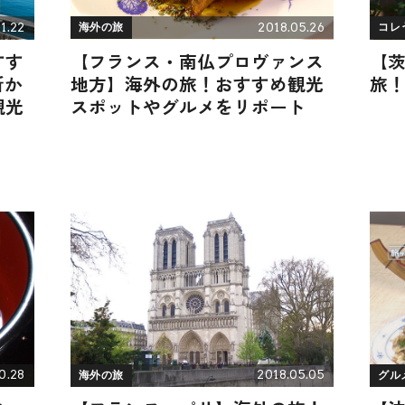
1.22
2018.05.26
海外の旅
コレ
すす
【フランス・南仏プロヴァンス
【
所か
地方】海外の旅！おすすめ観光
旅
観光
スポットやグルメをリポート
0.28
2018.05.05
海外の旅
グル