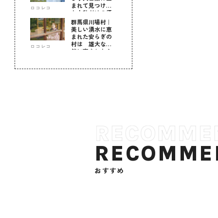
まれて見つけ
ロコレコ
た！私だけの優
しい自分時間
群馬県川場村｜
美しい湧水に恵
まれた安らぎの
村は 雄大な自
ロコレコ
然に育まれた心
のふるさと
RECOMME
おすすめ