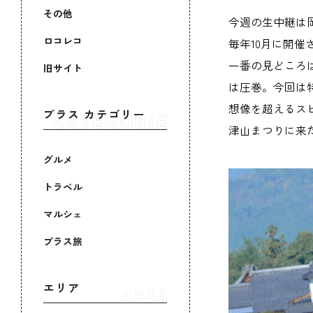
その他
今週の生中継は
ロコレコ
毎年10月に開
一番の見どころは
旧サイト
は圧巻。今回は
想像を超えるス
プラス カテゴリー
津山まつりに来
グルメ
トラベル
マルシェ
プラス旅
エリア