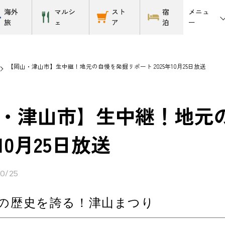
メニュ
海外
マルシ
スト
宿
ー
旅
ェ
ア
泊
【岡山・津山市】生中継！地元の自慢を発掘リポート 2025年10月25日放送
・津山市】生中継！地元
年10月25日放送
10/25
年の歴史を誇る！津山まつり