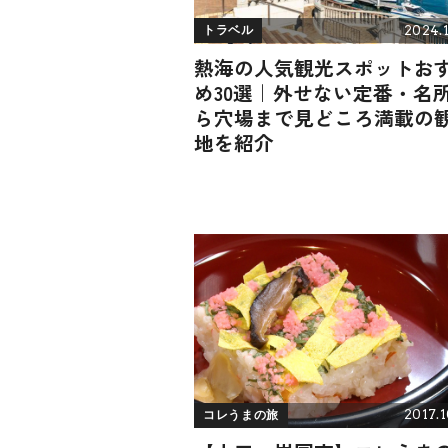
2024.1
トラベル
熱海の人気観光スポットお
め30選｜外せない定番・名
ら穴場まで見どころ満載の
地を紹介
2017.1
コレうまの旅