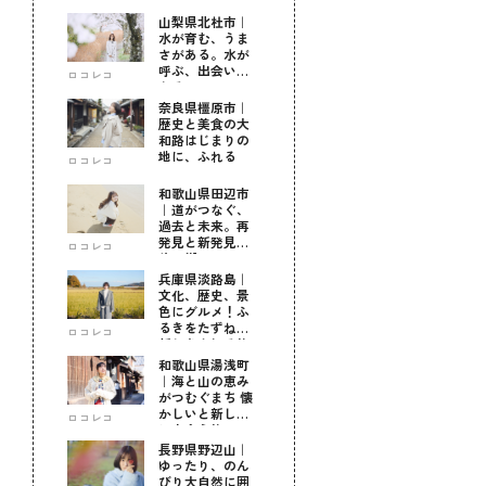
山梨県北杜市｜
水が育む、うま
さがある。水が
呼ぶ、出会いが
ロコレコ
ある。
奈良県橿原市｜
歴史と美食の大
和路はじまりの
地に、ふれる
ロコレコ
和歌山県田辺市
｜道がつなぐ、
過去と未来。再
発見と新発見の
ロコレコ
待つ街へ
兵庫県淡路島｜
文化、歴史、景
色にグルメ！ふ
るきをたずねて
ロコレコ
新しきを知る旅
和歌山県湯浅町
｜海と山の恵み
がつむぐまち 懐
かしいと新しい
ロコレコ
に出会う旅
長野県野辺山｜
ゆったり、のん
びり大自然に囲