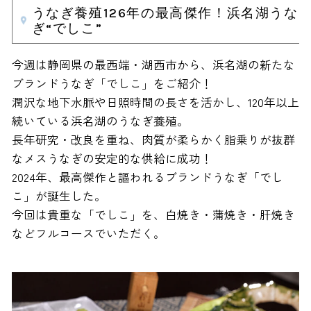
うなぎ養殖126年の最高傑作！浜名湖うな
ぎ“でしこ”
今週は静岡県の最西端・湖西市から、浜名湖の新たな
ブランドうなぎ「でしこ」をご紹介！
潤沢な地下水脈や日照時間の長さを活かし、120年以上
続いている浜名湖のうなぎ養殖。
長年研究・改良を重ね、肉質が柔らかく脂乗りが抜群
なメスうなぎの安定的な供給に成功！
2024年、最高傑作と謳われるブランドうなぎ「でし
こ」が誕生した。
今回は貴重な「でしこ」を、白焼き・蒲焼き・肝焼き
などフルコースでいただく。