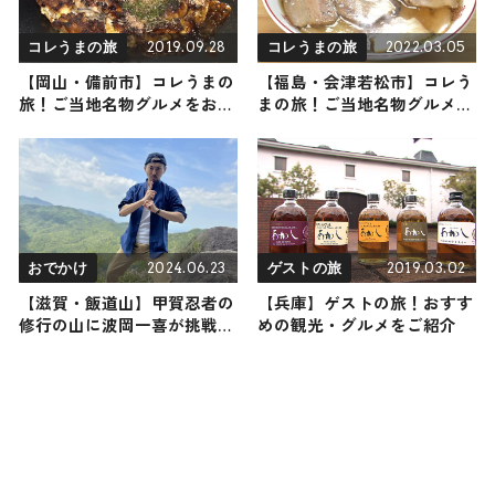
2019.09.28
2022.03.05
コレうまの旅
コレうまの旅
【岡山・備前市】コレうまの
【福島・会津若松市】コレう
旅！ご当地名物グルメをお届
まの旅！ご当地名物グルメを
け
お届け
2024.06.23
2019.03.02
おでかけ
ゲストの旅
【滋賀・飯道山】甲賀忍者の
【兵庫】ゲストの旅！おすす
修行の山に波岡一喜が挑戦！
めの観光・グルメをご紹介
アスレチック要素も楽しめる
飯道山（登山で頂きメシ！コ
ラボ企画）