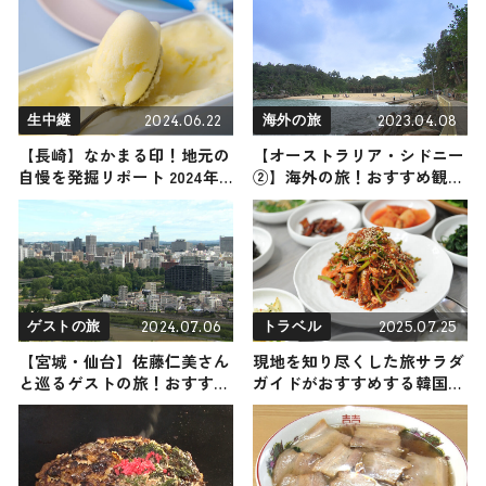
広大な田んぼの中でクラフト
メをリポート
ビールと自家製グルメを楽し
む特別な体験を
2024.06.22
2023.04.08
生中継
海外の旅
【長崎】なかまる印！地元の
【オーストラリア・シドニー
自慢を発掘リポート 2024年6
②】海外の旅！おすすめ観光
月22日放送
スポットやグルメをリポート
2024.07.06
2025.07.25
ゲストの旅
トラベル
【宮城・仙台】佐藤仁美さん
現地を知り尽くした旅サラダ
と巡るゲストの旅！おすすめ
ガイドがおすすめする韓国・
の観光・グルメをご紹介
慶尚南道の穴場スポット3選
2024年7月6日放送