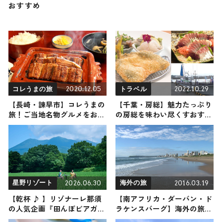
おすすめ
2020.12.05
2022.10.29
コレうまの旅
トラベル
【長崎・諫早市】コレうまの
【千葉・房総】魅力たっぷり
旅！ご当地名物グルメをお届
の房総を味わい尽くすおすす
け
めスポット５選
2026.06.30
2016.03.19
星野リゾート
海外の旅
【乾杯 ♪ 】リゾナーレ那須
【南アフリカ・ダーバン・ド
の人気企画『田んぼビアガー
ラケンスバーグ】海外の旅！
デン』が今年も開催決定！
おすすめ観光スポットやグル