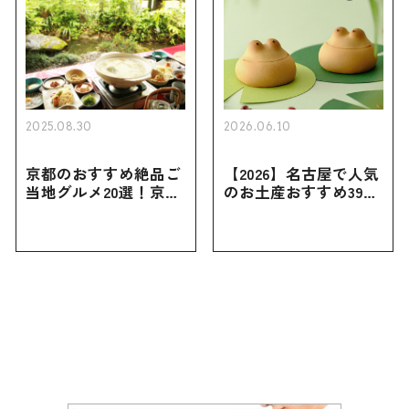
2025.08.30
2026.06.10
京都のおすすめ絶品ご
【2026】名古屋で人気
当地グルメ20選！京都
のお土産おすすめ39選
にしかない名物から人
｜定番のお菓子から名
気の名店17選も紹介
古屋限定・おしゃれな
お土産・ばらまき用ま
で幅広く紹介