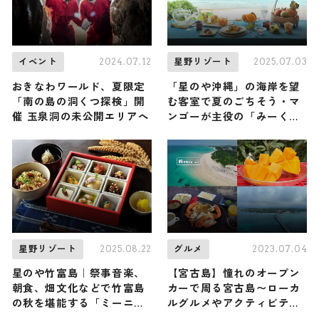
2024.07.12
2025.07.03
イベント
星野リゾート
おきなわワールド、夏限定
「星のや沖縄」の海岸を望
「南の島の洞くつ探検」開
む客室で夏のごちそう・マ
催 玉泉洞の未公開エリアへ
ンゴーが主役の「みーくふ
ぁやー果実朝食」を堪能
2025.08.22
2023.07.04
星野リゾート
グルメ
星のや竹富島｜祭事音楽、
【宮古島】憧れのオープン
朝食、畑文化などで竹富島
カーで周る宮古島〜ローカ
の秋を堪能する「ミーニシ
ルグルメやアクティビティ
島時間」を開催
など幅広くご紹介〜