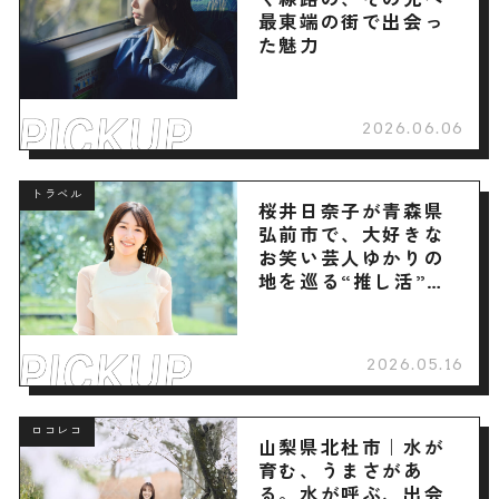
最東端の街で出会っ
た魅力
2026.06.06
トラベル
桜井日奈子が青森県
弘前市で、大好きな
お笑い芸人ゆかりの
地を巡る“推し活”旅
へ
2026.05.16
ロコレコ
山梨県北杜市｜水が
育む、うまさがあ
る。水が呼ぶ、出会