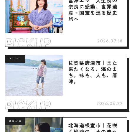
宮澤エマ 人生初の
奈良に感動、世界遺
産・国宝を巡る歴史
旅へ
2026.07.18
ロコレコ
佐賀県唐津市｜また
来たくなる、海のま
ち。味も、人も、唐
津。
2026.06.27
ロコレコ
北海道根室市｜花咲
く線路の、その先へ