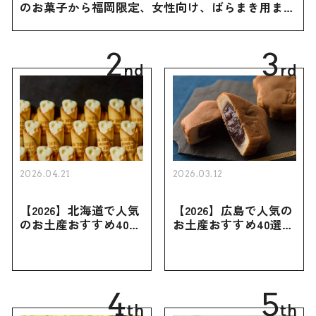
のお菓子から福岡限定、女性向け、ばらまき用まで
幅広く紹介
2
3
nd
rd
2026.04.21
2026.03.12
【2026】北海道で人気
【2026】広島で人気の
のお土産おすすめ40選
お土産おすすめ40選｜
｜定番のお菓子・スイ
定番のお菓子からおし
ーツから北海道でしか
ゃれなお土産・ばらま
買えない限定品、女性
き用、女性向けまで幅
向けまで幅広く紹介
広く紹介
4
5
th
th