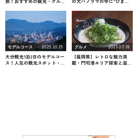
旅！おすすめの観光・グルメ
の大パノラマの中に“ひまわ
をご紹介 2022年5月14日放送
り”40万本咲き誇る「北杜市
明野サンフラワーフェス
2024」開催
2025.10.15
2023.07.18
モデルコース
グルメ
大分観光1泊2日のモデルコー
【福岡県】レトロな魅力満
ス！人気の観光スポット・名
載・門司港エリア探索と温泉
所を満喫できる王道の旅程を
で過ごす癒しのひととき
紹介