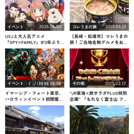
2025.04.03
2019.03.23
イベント
コレうまの旅
USJと大人気アニメ
【長崎・松浦市】コレうまの
『SPY×FAMILY』が2年ぶり
旅！ご当地名物グルメをお届
のコラボ！ 7月1日（火）、
け
作品史上初のVRコースター
「SPY×FAMILY XRライド」
が誕生
2024.08.08
2025.02.17
イベント
その他
イマーシブ・フォート東京、
“JR東海×旅サラダPLUS特別
ハロウィンイベント初開催
企画” 『もれなく富士山 フォ
昼はショーで大はしゃぎ・夜
トコンテスト』 受賞結果を
はゾンビに絶叫
発表！