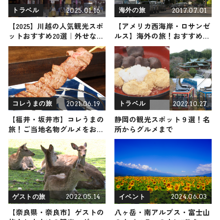
2025.01.16
2017.07.01
トラベル
海外の旅
【2025】川越の人気観光スポ
【アメリカ西海岸・ロサンゼ
ットおすすめ20選｜外せない
ルス】海外の旅！おすすめ観
定番・名所から穴場まで見ど
光スポットやグルメをリポー
ころ満載の観光地を紹介
ト
2021.06.19
2022.10.27
コレうまの旅
トラベル
【福井・坂井市】コレうまの
静岡の観光スポット９選！名
旅！ご当地名物グルメをお届
所からグルメまで
け
2022.05.14
2024.06.03
ゲストの旅
イベント
【奈良県・奈良市】ゲストの
八ヶ岳・南アルプス・富士山