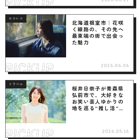
ロコレコ
北海道根室市｜花咲
く線路の、その先へ
最東端の街で出会っ
た魅力
2026.06.06
トラベル
桜井日奈子が青森県
弘前市で、大好きな
お笑い芸人ゆかりの
地を巡る“推し活”旅
へ
2026.05.16