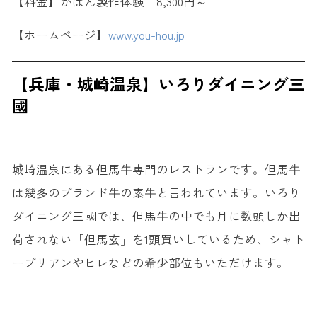
【料金】かばん製作体験 8,300円～
【ホームページ】
www.you-hou.jp
【兵庫・城崎温泉】いろりダイニング三
國
城崎温泉にある但馬牛専門のレストランです。但馬牛
は幾多のブランド牛の素牛と言われています。いろり
ダイニング三國では、但馬牛の中でも月に数頭しか出
荷されない「但馬玄」を1頭買いしているため、シャト
ーブリアンやヒレなどの希少部位もいただけます。