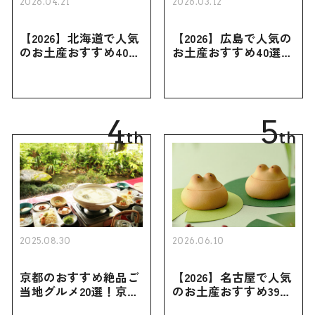
2026.04.21
2026.03.12
【2026】北海道で人気
【2026】広島で人気の
のお土産おすすめ40選
お土産おすすめ40選｜
｜定番のお菓子・スイ
定番のお菓子からおし
ーツから北海道でしか
ゃれなお土産・ばらま
買えない限定品、女性
き用、女性向けまで幅
向けまで幅広く紹介
広く紹介
4
5
th
th
2025.08.30
2026.06.10
京都のおすすめ絶品ご
【2026】名古屋で人気
当地グルメ20選！京都
のお土産おすすめ39選
にしかない名物から人
｜定番のお菓子から名