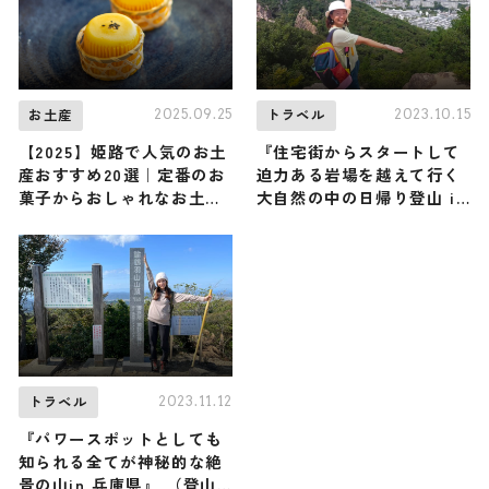
2025.09.25
2023.10.15
お土産
トラベル
【2025】姫路で人気のお土
『住宅街からスタートして
産おすすめ20選｜定番のお
迫力ある岩場を越えて行く
菓子からおしゃれなお土
大自然の中の日帰り登山 in
産・ばらまき用まで幅広く
兵庫県』（登山で頂きメ
紹介
シ！コラボ企画）
2023.11.12
トラベル
『パワースポットとしても
知られる全てが神秘的な絶
景の山in 兵庫県』 （登山