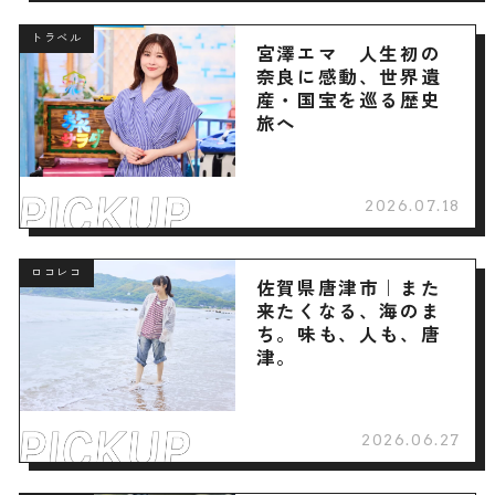
トラベル
宮澤エマ 人生初の
奈良に感動、世界遺
産・国宝を巡る歴史
旅へ
2026.07.18
ロコレコ
佐賀県唐津市｜また
来たくなる、海のま
ち。味も、人も、唐
津。
2026.06.27