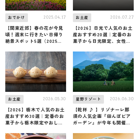
2025.04.17
2026.07.27
おでかけ
お土産
【関東近郊】春の花が今見
【2026】日光で人気のお土
頃！週末に行きたい日帰り
産おすすめ20選｜定番のお
絶景スポット5選（2025年4
菓子から日光限定、女性向
月最新版）
け、ばらまき用まで幅広く
紹介
2026.05.30
2026.06.30
お土産
星野リゾート
【2026】栃木で人気のお土
【乾杯 ♪ 】リゾナーレ那
産おすすめ30選｜定番のお
須の人気企画『田んぼビア
菓子から栃木限定やおしゃ
ガーデン』が今年も開催決
れ・かわいいお土産まで幅
定！ 広大な田んぼの中でク
広く紹介
ラフトビールと自家製グル