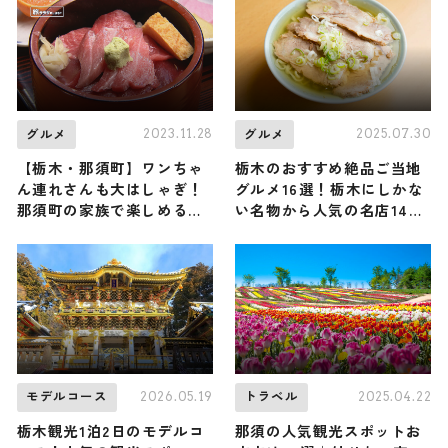
メを楽しむ特別な体験を
2023.11.28
2025.07.30
グルメ
グルメ
【栃木・那須町】ワンちゃ
栃木のおすすめ絶品ご当地
ん連れさんも大はしゃぎ！
グルメ16選！栃木にしかな
那須町の家族で楽しめるお
い名物から人気の名店14選
すすめレジャーとグルメス
も紹介
ポット
2026.05.19
2025.04.22
モデルコース
トラベル
栃木観光1泊2日のモデルコ
那須の人気観光スポットお