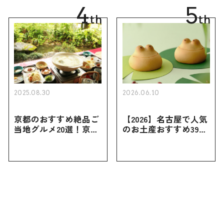
4
5
th
th
2025.08.30
2026.06.10
京都のおすすめ絶品ご
【2026】名古屋で人気
当地グルメ20選！京都
のお土産おすすめ39選
にしかない名物から人
｜定番のお菓子から名
気の名店17選も紹介
古屋限定・おしゃれな
お土産・ばらまき用ま
で幅広く紹介