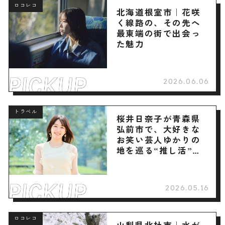
ロコレコ
北海道根室市｜花咲
く線路の、その先へ
最東端の街で出会っ
た魅力
2026.06.06
トラベル
桜井日奈子が青森県
弘前市で、大好きな
お笑い芸人ゆかりの
地を巡る“推し活”旅
へ
2026.05.16
ロコレコ