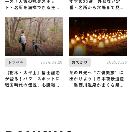
ース！人気の観光スポッ
すすめ20選｜外せない定
ト・名所を満喫できる王道
番・名所から穴場まで見ど
の旅程を紹介
ころ満載の観光地を紹介
2024.04.28
2025.11.26
トラベル
おでかけ
【栃木・太平山】福士誠治
冬の日光へ “ご褒美旅” に
が登る！パワースポットに
出かけよう｜日本夜景遺産
戦国時代の伝説、心臓破り
「湯西川温泉かまくら祭」
の急階段など見どころ満載
や雪見露天温泉、囲炉裏グ
の低山（登山で頂きメシ！
ルメ、雪のアクティビティ
コラボ企画）
も