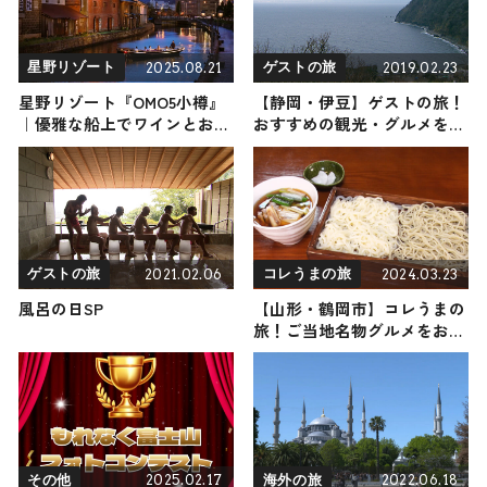
2025.08.21
2019.02.23
星野リゾート
ゲストの旅
星野リゾート『OMO5小樽』
【静岡・伊豆】ゲストの旅！
｜優雅な船上でワインとお寿
おすすめの観光・グルメをご
司のマリアージュを味わう
紹介
「小樽運河ワインクルージン
グ」開催
2021.02.06
2024.03.23
ゲストの旅
コレうまの旅
風呂の日SP
【山形・鶴岡市】コレうまの
旅！ご当地名物グルメをお届
け
2025.02.17
2022.06.18
その他
海外の旅