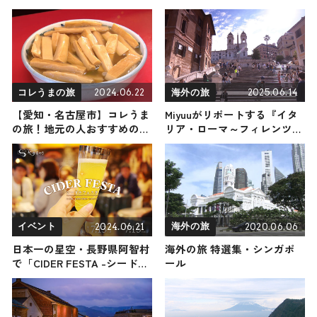
2024.06.22
2025.06.14
コレうまの旅
海外の旅
【愛知・名古屋市】コレうま
Miyuuがリポートする『イタ
の旅！地元の人おすすめのご
リア・ローマ～フィレンツ
当地名物グルメ3選 2024年6
ェ』の旅！おすすめ観光スポ
月22日放送
ットやグルメを紹介 2025年6
月14日放送
2024.06.21
2020.06.06
イベント
海外の旅
日本一の星空・長野県阿智村
海外の旅 特選集・シンガポ
で「CIDER FESTA -シードル
ール
フェスタ-」開催 個性的なシ
ードル＆クラフトビールを飲
み比べ