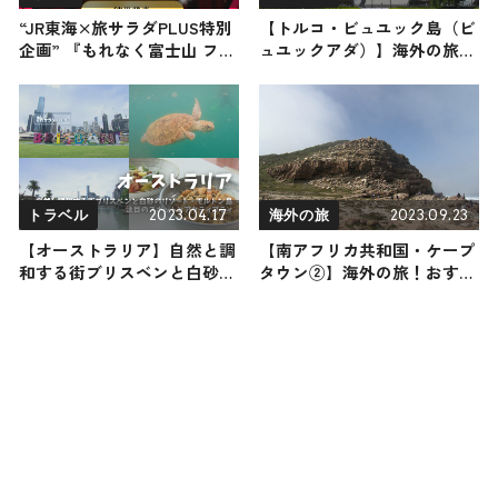
“JR東海×旅サラダPLUS特別
【トルコ・ビュユック島（ビ
企画” 『もれなく富士山 フォ
ュユックアダ）】海外の旅！
トコンテスト』 受賞結果を
おすすめ観光スポットやグル
発表！
メをリポート
2023.04.17
2023.09.23
トラベル
海外の旅
【オーストラリア】自然と調
【南アフリカ共和国・ケープ
和する街ブリスベンと白砂の
タウン②】海外の旅！おすす
リゾート・モルトン島｜注目
め観光スポットやグルメをリ
のスポットとアクティブティ
ポート