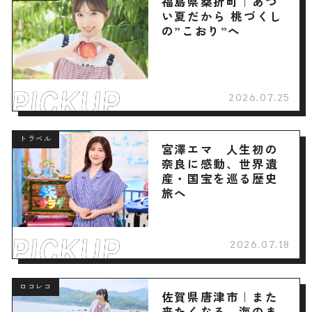
福島県桑折町｜あつ
い夏だから 桃づくし
の”こおり”へ
2026.07.25
トラベル
宮澤エマ 人生初の
奈良に感動、世界遺
産・国宝を巡る歴史
旅へ
2026.07.18
ロコレコ
佐賀県唐津市｜また
来たくなる、海のま