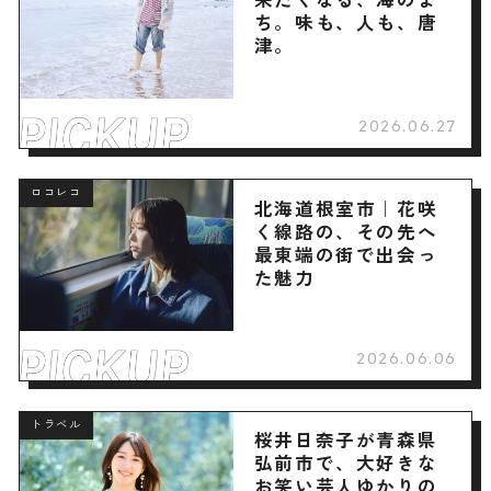
ち。味も、人も、唐
津。
2026.06.27
ロコレコ
北海道根室市｜花咲
く線路の、その先へ
最東端の街で出会っ
た魅力
2026.06.06
トラベル
桜井日奈子が青森県
弘前市で、大好きな
お笑い芸人ゆかりの