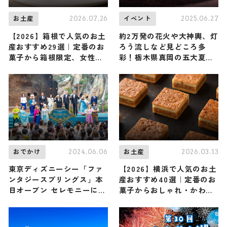
2026.07.26
2025.06.27
お土産
イベント
【2026】箱根で人気のお土
約2万発の花火や大神輿、灯
産おすすめ29選｜定番のお
ろう流しなど見どころ多
菓子から箱根限定、女性向
彩！栃木県真岡の五大夏祭
け、雑貨まで幅広く紹介
りが7月18日（金）からス
タート
2024.06.06
2026.03.13
おでかけ
お土産
東京ディズニーシー「ファ
【2026】横浜で人気のお土
ンタジースプリングス」本
産おすすめ40選｜定番のお
日オープン セレモニーにミ
菓子からおしゃれ・かわい
ッキー＆ミニーら登場で華
いお土産、ばらまき用や女
やかな幕開け
性向けまで幅広く紹介