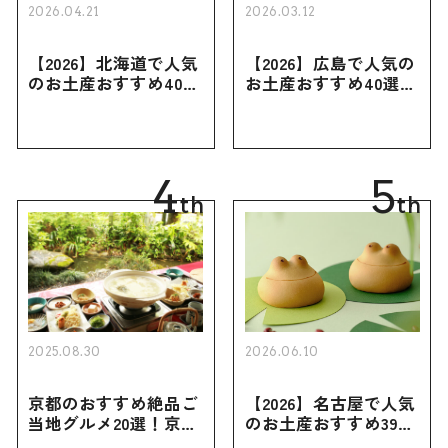
2026.04.21
2026.03.12
【2026】北海道で人気
【2026】広島で人気の
のお土産おすすめ40選
お土産おすすめ40選｜
｜定番のお菓子・スイ
定番のお菓子からおし
ーツから北海道でしか
ゃれなお土産・ばらま
買えない限定品、女性
き用、女性向けまで幅
向けまで幅広く紹介
広く紹介
4
5
th
th
2025.08.30
2026.06.10
京都のおすすめ絶品ご
【2026】名古屋で人気
当地グルメ20選！京都
のお土産おすすめ39選
にしかない名物から人
｜定番のお菓子から名