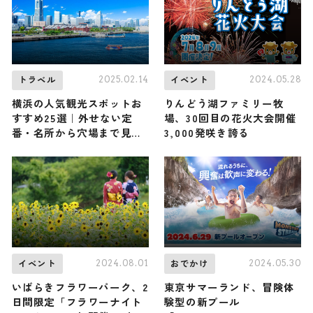
2025.02.14
2024.05.28
トラベル
イベント
横浜の人気観光スポットお
りんどう湖ファミリー牧
すすめ25選｜外せない定
場、30回目の花火大会開催
番・名所から穴場まで見ど
3,000発咲き誇る
ころ満載の観光地を紹介
2024.08.01
2024.05.30
イベント
おでかけ
いばらきフラワーパーク、2
東京サマーランド、冒険体
日間限定「フラワーナイト
験型の新プール