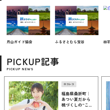
月山ガイド協会
ふるさとむら宝谷
出
PICKUP記事
PICKUP NEWS
ロコレコ
福島県桑折町｜
あつい夏だから
桃づくしの”こお